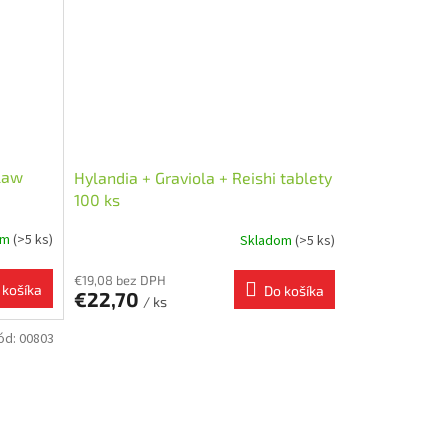
Claw
Hylandia + Graviola + Reishi tablety
100 ks
om
(>5 ks)
Skladom
(>5 ks)
€19,08 bez DPH
 košíka
Do košíka
€22,70
/ ks
ód:
00803