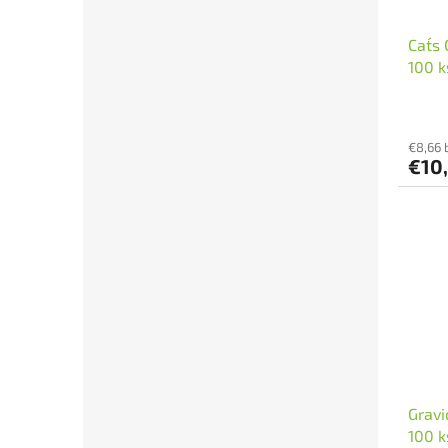
Cat´s
100 k
€8,66 
€10
Gravi
100 k