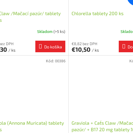
 Claw /Mačací pazúr/ tablety
Chlorella tablety 200 ks
s
Skladom
(>5 ks)
Sklad
bez DPH
€8,82 bez DPH
Do košíka
Do
,30
€10,50
/ ks
/ ks
Kód:
00386
K
ola (Annona Muricata) tablety
Graviola + Cat´s Claw /Mačac
s
pazúr/ + B17 20 mg tablety 