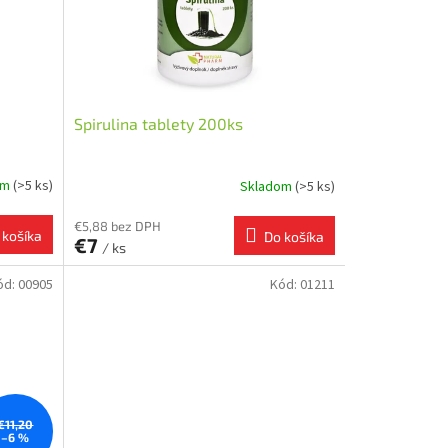
Spirulina tablety 200ks
om
(>5 ks)
Skladom
(>5 ks)
€5,88 bez DPH
 košíka
Do košíka
€7
/ ks
ód:
00905
Kód:
01211
€11,20
–6 %