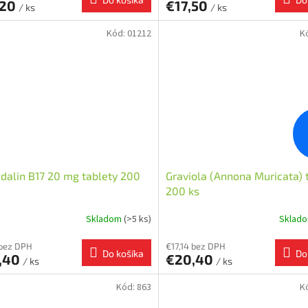
,20
€17,50
/ ks
/ ks
Kód:
01212
K
alin B17 20 mg tablety 200
Graviola (Annona Muricata) 
200 ks
Skladom
(>5 ks)
Sklad
 bez DPH
€17,14 bez DPH
Do košíka
Do
,40
€20,40
/ ks
/ ks
Kód:
863
K