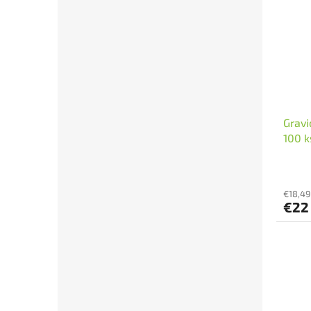
Gravi
100 k
€18,49
€2