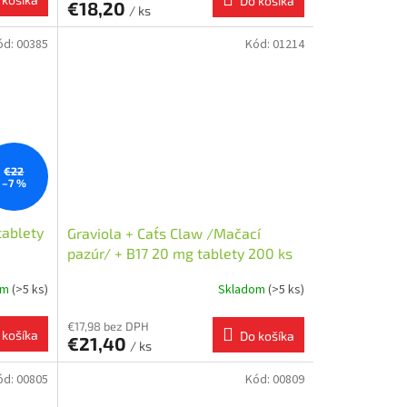
Do košíka
€18,20
/ ks
ód:
00385
Kód:
01214
€22
–7 %
tablety
Graviola + Cat´s Claw /Mačací
pazúr/ + B17 20 mg tablety 200 ks
om
(>5 ks)
Skladom
(>5 ks)
€17,98 bez DPH
 košíka
Do košíka
€21,40
/ ks
ód:
00805
Kód:
00809