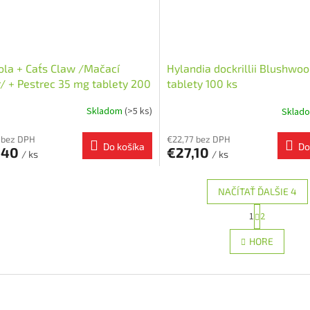
ola + Cat´s Claw /Mačací
Hylandia dockrillii Blushwo
/ + Pestrec 35 mg tablety 200
tablety 100 ks
Skladom
(>5 ks)
Sklad
 bez DPH
€22,77 bez DPH
Do košíka
Do
,40
€27,10
/ ks
/ ks
NAČÍTAŤ ĎALŠIE 4
S
1
2
O
t
r
v
HORE
á
l
n
á
k
d
o
a
v
c
a