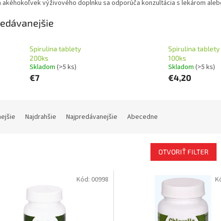
m akéhokoľvek výživového doplnku sa odporúča konzultácia s lekárom ale
edávanejšie
Spirulina tablety
Spirulina tablety
200ks
100ks
Skladom
(>5 ks)
Skladom
(>5 ks)
€7
€4,20
nejšie
Najdrahšie
Najpredávanejšie
Abecedne
OTVORIŤ FILTER
Kód:
00998
K