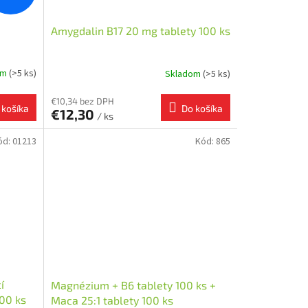
Amygdalin B17 20 mg tablety 100 ks
om
(>5 ks)
Skladom
(>5 ks)
€10,34 bez DPH
 košíka
Do košíka
€12,30
/ ks
ód:
01213
Kód:
865
í
Magnézium + B6 tablety 100 ks +
100 ks
Maca 25:1 tablety 100 ks