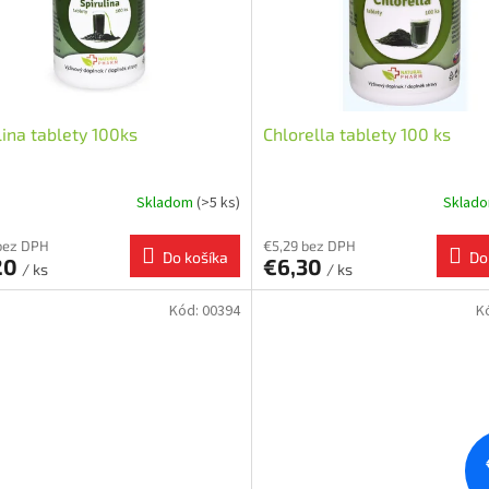
lina tablety 100ks
Chlorella tablety 100 ks
Skladom
(>5 ks)
Sklad
bez DPH
€5,29 bez DPH
Do košíka
Do
20
€6,30
/ ks
/ ks
Kód:
00394
K