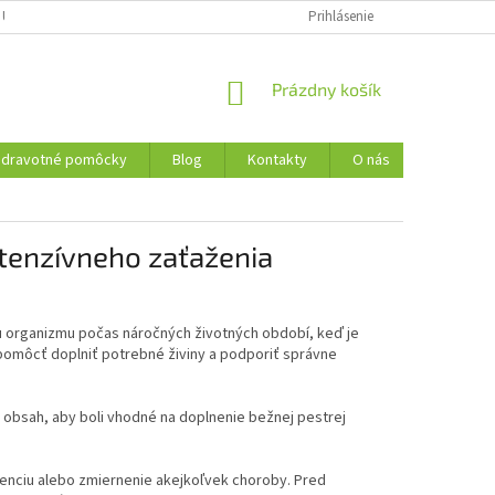
 ÚDAJOV
REKLAMAČNÝ PORIADOK
FORMULÁR NA ODSTÚPENIE OD 
Prihlásenie
NÁKUPNÝ
Prázdny košík
KOŠÍK
Zdravotné pomôcky
Blog
Kontakty
O nás
tenzívneho zaťaženia
u organizmu počas náročných životných období, keď je
pomôcť doplniť potrebné živiny a podporiť správne
 a obsah, aby boli vhodné na doplnenie bežnej pestrej
evenciu alebo zmiernenie akejkoľvek choroby. Pred