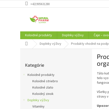
Prejsť
+421905631280
na
obsah
Koloidné produkty
Doplnky výživy
Čaje – ovo
Domov
Doplnky výživy
Produkty vhodné na podpo
B
Prod
o
Preskočiť
č
org
Kategórie
kategórie
n
ý
Táto ka
Koloidné produkty
p
telo vys
Koloidné striebro
fungovan
a
Koloidné zlato
n
Všetky p
e
Koloidný zinok
stravy v
l
Doplnky výživy
Upozor
Vitamíny