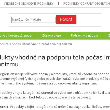
VŠEOBECNÉ OBCHODNÉ PODMIENKY
PODMIENKY OCHRANY OSOBNÝCH
HĽADAŤ
cné a korenisté zmesi
Zdravé oleje
Potraviny a nápoje
ru tela počas intenzívneho zaťaženia organizmu
ukty vhodné na podporu tela počas in
anizmu
tegória obsahuje výživové doplnky a produkty, ktoré sú vhodné na podpor
tavené zvýšenej fyzickej alebo psychickej záťaži. Vybrané produkty môžu 
ie imunitného systému, trávenia alebo celkovej vitality organizmu.
rodukty v tejto kategórii sú starostlivo vyberané s ohľadom na ich kvalitu
 rôznych situáciách, keď telo potrebuje zvýšenú starostlivosť.
nenie:
Produkty v tejto kategórii nie sú určené na diagnostiku, liečbu, pr