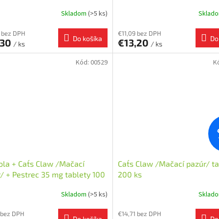
Skladom
(>5 ks)
Sklad
 bez DPH
€11,09 bez DPH
Do košíka
Do
,30
€13,20
/ ks
/ ks
Kód:
00529
K
ola + Cat´s Claw /Mačací
Cat´s Claw /Mačací pazúr/ t
/ + Pestrec 35 mg tablety 100
200 ks
Skladom
(>5 ks)
Sklad
 bez DPH
€14,71 bez DPH
Do košíka
Do