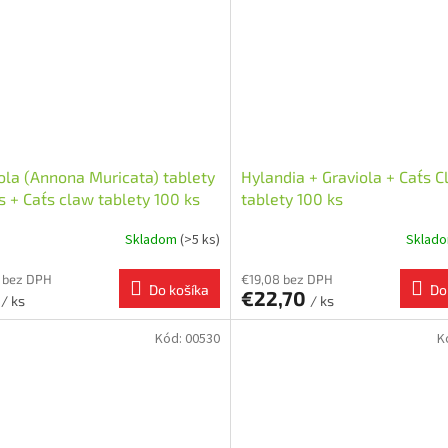
ola (Annona Muricata) tablety
Hylandia + Graviola + Cat´s 
s + Cat´s claw tablety 100 ks
tablety 100 ks
Skladom
(>5 ks)
Sklad
 bez DPH
€19,08 bez DPH
Do košíka
Do
2
€22,70
/ ks
/ ks
Kód:
00530
K