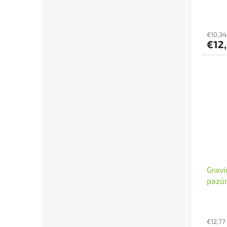
€10,34
€12
Gravi
pazúr
ks
€12,77