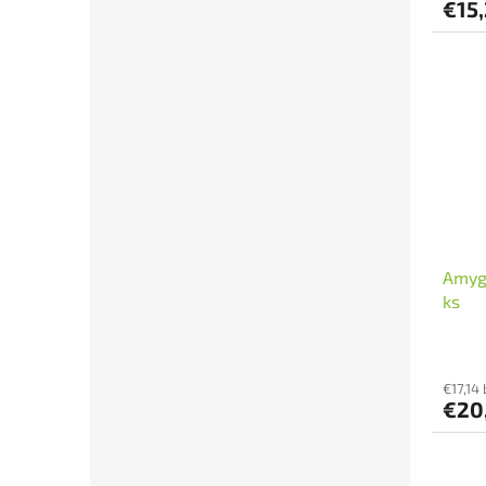
€15
Amygd
ks
€17,14
€20