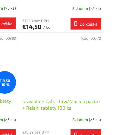
om
(>5 ks)
Skladom
(>5 ks)
€12,18 bez DPH
 košíka
Do košíka
€14,50
/ ks
ód:
00393
Kód:
00572
€19,50
–10 %
ablety
Graviola + Cat´s Claw/Mačací pazúr/
+ Reishi tablety 100 ks
om
(>5 ks)
Skladom
(>5 ks)
€15,29 bez DPH
 košíka