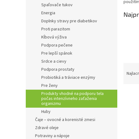
použití
Spaľovače tukov
Energia
Najpr
Doplnky stravy pre diabetikov
Proti parazitom
Kĺbová výživa
Podpora pečene
Pre lepší spánok
Srdce a cievy
R
Podpora prostaty
a
Najlac
Probiotiká a tráviace enzýmy
d
Pre ženy
e
n
Produkty vhodné na podporu tela
počas intenzívneho zaťaženia
i
organizmu
e
V
Huby
p
ý
Čaje – ovocné a korenisté zmesi
r
p
o
Zdravé oleje
i
d
Potraviny a nápoje
s