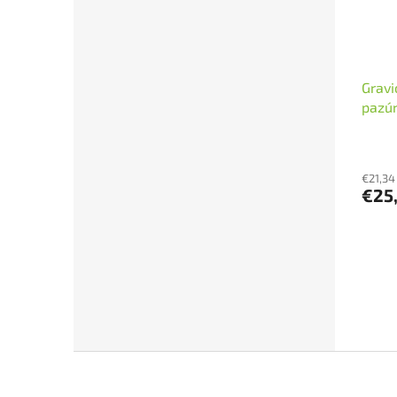
Gravi
pazúr
ks
€21,34
€25
Z
á