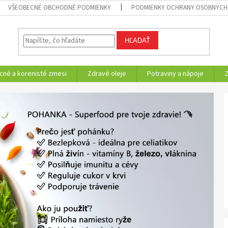
VŠEOBECNÉ OBCHODNÉ PODMIENKY
PODMIENKY OCHRANY OSOBNÝCH
HĽADAŤ
cné a korenisté zmesi
Zdravé oleje
Potraviny a nápoje