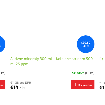
€20,50
%
–31 %
Aktívne minerály 300 ml + Koloidné striebro 500
Cej
ml 25 ppm
5 ks)
Skladom
(>5 ks)
€11,38 bez DPH
€1,
ka
Do košíka
€14
€1
/ ks