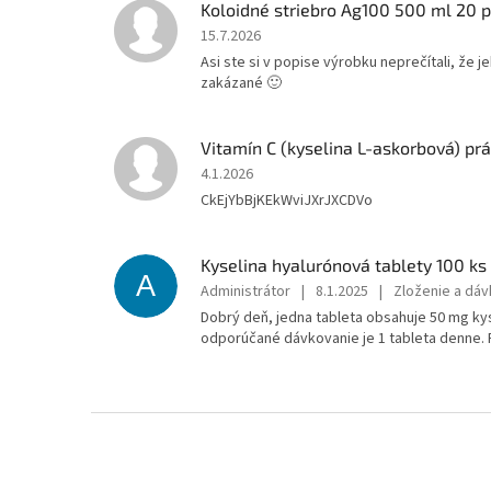
Koloidné striebro Ag100 500 ml 20 
15.7.2026
Asi ste si v popise výrobku neprečítali, že je
zakázané 🙂
Vitamín C (kyselina L-askorbová) pr
4.1.2026
CkEjYbBjKEkWviJXrJXCDVo
Kyselina hyalurónová tablety 100 ks
A
Administrátor
|
8.1.2025
|
Zloženie a dáv
Dobrý deň, jedna tableta obsahuje 50 mg kys
odporúčané dávkovanie je 1 tableta denne. 
Z
á
p