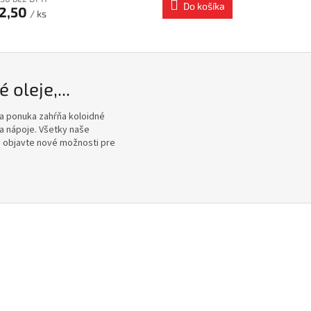
Do košíka
2,50
/ ks
oleje,...
aša ponuka zahŕňa koloidné
 a nápoje. Všetky naše
a objavte nové možnosti pre