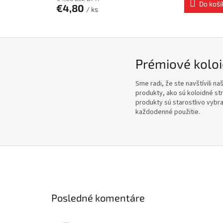
Do koší
€4,80
/ ks
Prémiové koloid
Sme radi, že ste navštívili n
produkty, ako sú koloidné str
produkty sú starostlivo vybr
každodenné použitie.
Posledné komentáre