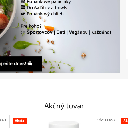
Akčný tovar
0921
Kód:
00852
Akcia
Ak