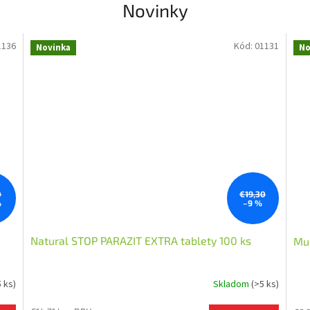
Novinky
1136
Kód:
01131
Novinka
No
0
€19,30
%
–9 %
Natural STOP PARAZIT EXTRA tablety 100 ks
Mum
5 ks)
Skladom
(>5 ks)