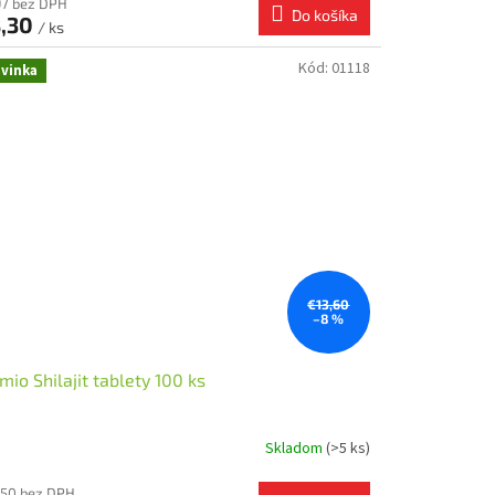
97 bez DPH
Do košíka
,30
/ ks
Kód:
01118
vinka
€13,60
–8 %
io Shilajit tablety 100 ks
Skladom
(>5 ks)
,50 bez DPH