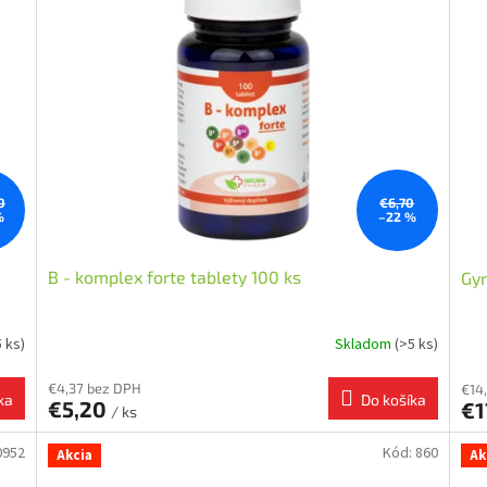
0
€6,70
%
–22 %
B - komplex forte tablety 100 ks
Gy
5 ks)
Skladom
(>5 ks)
€4,37 bez DPH
€14
ka
Do košíka
€5,20
€
/ ks
0952
Kód:
860
Akcia
Ak