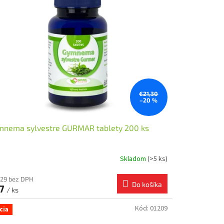
€21,30
–20 %
mnema sylvestre GURMAR tablety 200 ks
Skladom
(>5 ks)
,29 bez DPH
Do košíka
17
/ ks
Kód:
01209
cia