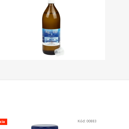
Kód:
00883
cia