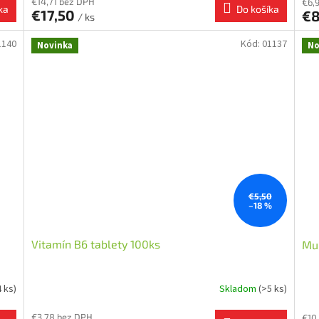
€14,71 bez DPH
€6,
ka
Do košíka
€17,50
€8
/ ks
1140
Kód:
01137
Novinka
No
€5,50
–18 %
Vitamín B6 tablety 100ks
Mum
4 ks)
Skladom
(>5 ks)
€3,78 bez DPH
€10