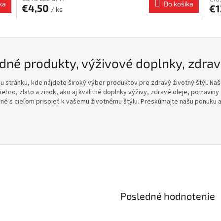
ka
Do košíka
€4,50
€1
/ ks
né produkty, výživové doplnky, zdravé 
ašu stránku, kde nájdete široký výber produktov pre zdravý životný štýl. N
iebro, zlato a zinok, ako aj kvalitné doplnky výživy, zdravé oleje, potraviny
ané s cieľom prispieť k vašemu životnému štýlu. Preskúmajte našu ponuku 
Posledné hodnotenie