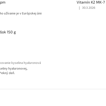
ppm
Vitamín K2 MK-7 
|
30.3.2026
Hodnotenie
ho užívanie je v Európskej únii
produktu
je
5
z
ášok 150 g
5
hviezdičiek.
kovanie kyselina hyaluronová
eliny hyaluronovej,
Pekný deň.