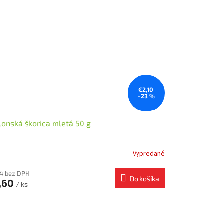
€2,10
–23 %
lonská škorica mletá 50 g
Vypredané
34 bez DPH
Do košíka
,60
/ ks