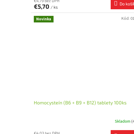
€4,79 bez DPH
Do koší
€5,70
/ ks
Kód:
0
Novinka
Homocysteín (B6 + B9 + B12) tablety 100ks
Skladom
(
€4,03 bez DPH