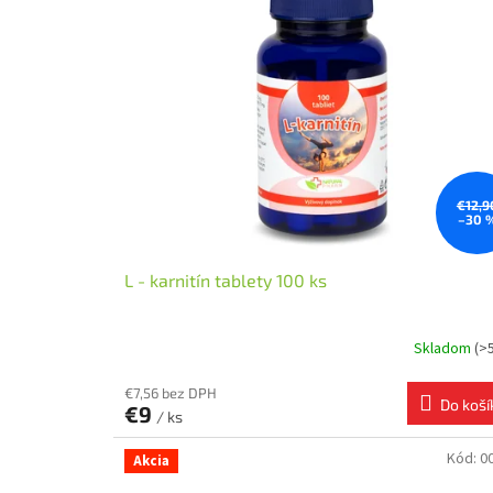
ý
ž
i
v
o
v
é
€12,9
d
–30 
o
p
L - karnitín tablety 100 ks
l
n
Skladom
(>
k
€7,56 bez DPH
y
Do koší
€9
/ ks
,
Kód:
0
Akcia
z