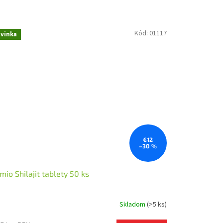
Kód:
01117
vinka
€12
–30 %
io Shilajit tablety 50 ks
Skladom
(>5 ks)