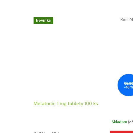
v
i
n
Kód:
0
Novinka
y
€6,8
–16 
Melatonín 1 mg tablety 100 ks
Skladom
(>