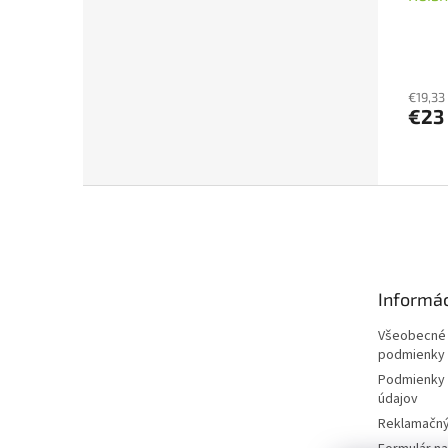
€19,33
€23
Z
á
p
ä
t
Informác
i
e
Všeobecné
podmienky
Podmienky 
údajov
Reklamačný