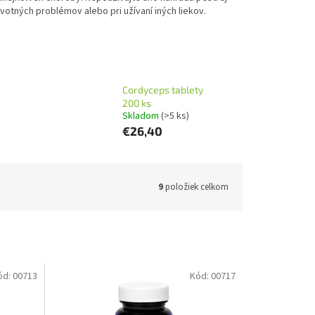
votných problémov alebo pri užívaní iných liekov.
Cordyceps tablety
200 ks
Skladom
(>5 ks)
€26,40
9
položiek celkom
ód:
00713
Kód:
00717