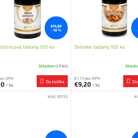
€11,30
–18 %
 Ustricová tablety 100 ks
Shiitake tablety 100 ks
Skladom
(>5 ks)
Sklad
bez DPH
€7,73 bez DPH
Do košíka
Do
20
€9,20
/ ks
/ ks
Kód:
00715
K