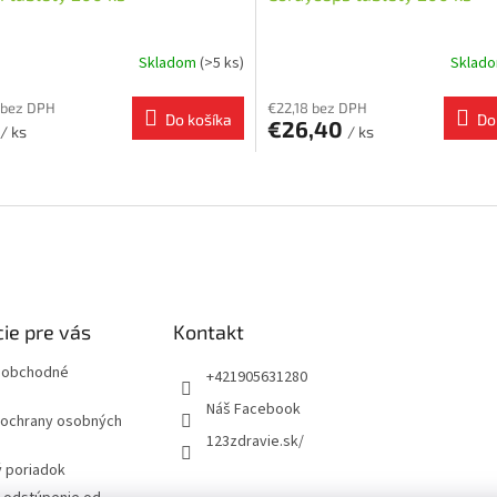
Skladom
(>5 ks)
Sklad
 bez DPH
€22,18 bez DPH
Do košíka
Do
€26,40
/ ks
/ ks
O
v
l
á
d
a
c
i
ie pre vás
Kontakt
e
p
 obchodné
+421905631280
r
Náš Facebook
v
ochrany osobných
k
123zdravie.sk/
y
 poriadok
v