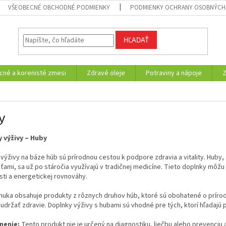
VŠEOBECNÉ OBCHODNÉ PODMIENKY
PODMIENKY OCHRANY OSOBNÝCH
HĽADAŤ
cné a korenisté zmesi
Zdravé oleje
Potraviny a nápoje
y
 výživy – Huby
 výživy na báze húb sú prírodnou cestou k podpore zdravia a vitality. Hu
ťami, sa už po stáročia využívajú v tradičnej medicíne. Tieto doplnky môž
sti a energetickej rovnováhy.
nuka obsahuje produkty z rôznych druhov húb, ktoré sú obohatené o prírod
držať zdravie. Doplnky výživy s hubami sú vhodné pre tých, ktorí hľadajú
nenie:
Tento produkt nie je určený na diagnostiku, liečbu alebo prevenciu