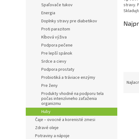
Spaľovače tukov
stravy. 
Skladuj
Energia
Doplnky stravy pre diabetikov
Najpr
Proti parazitom
Kĺbová výživa
Podpora pečene
Pre lepší spánok
Srdce a cievy
Podpora prostaty
R
Probiotiká a tráviace enzýmy
a
Najlac
Pre ženy
d
Produkty vhodné na podporu tela
e
počas intenzívneho zaťaženia
n
organizmu
i
Huby
e
V
Čaje – ovocné a korenisté zmesi
p
ý
Zdravé oleje
r
p
Potraviny a nápoje
o