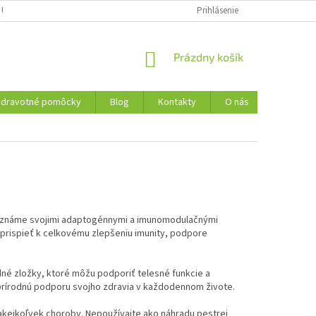
 ÚDAJOV
REKLAMAČNÝ PORIADOK
FORMULÁR NA ODSTÚPENIE OD 
Prihlásenie
NÁKUPNÝ
Prázdny košík
KOŠÍK
Zdravotné pomôcky
Blog
Kontakty
O nás
by, známe svojimi adaptogénnymi a imunomodulačnými
u prispieť k celkovému zlepšeniu imunity, podpore
né zložky, ktoré môžu podporiť telesné funkcie a
 prírodnú podporu svojho zdravia v každodennom živote.
 akejkoľvek choroby. Nepoužívajte ako náhradu pestrej