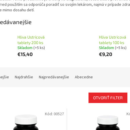
Pred použitím sa odporúča poradiť so svojím lekárom, najmä v prípade zdra
te mimo dosahu detí.
edávanejšie
Hliva Ustricová
Hliva Ustricová
tablety 200 ks
tablety 100 ks
Skladom
(>5 ks)
Skladom
(>5 ks)
€15,40
€9,20
nejšie
Najdrahšie
Najpredávanejšie
Abecedne
OTVORIŤ FILTER
Kód:
00527
K