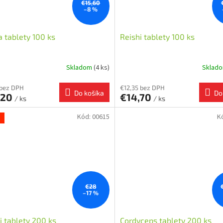
€15,60
–8 %
 tablety 100 ks
Reishi tablety 100 ks
Skladom
(4 ks)
Sklad
 bez DPH
€12,35 bez DPH
Do košíka
Do
,20
€14,70
/ ks
/ ks
Kód:
00615
K
a
€28
–17 %
i tablety 200 ks
Cordyceps tablety 200 ks