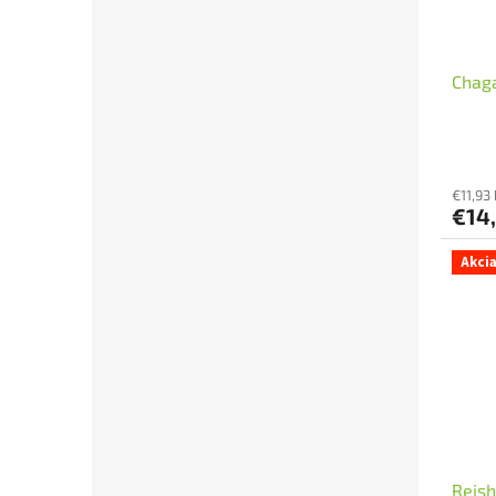
Chaga
€11,93
€14
Akci
Reish