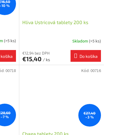
€16,50
–10 %
Hliva Ustricová tablety 200 ks
om
(>5 ks)
Skladom
(>5 ks)
€12,94 bez DPH
 košíka
Do košíka
€15,40
/ ks
ód:
00718
Kód:
00716
€28,60
€27,40
–7 %
–3 %
Chaga tablety 200 ks