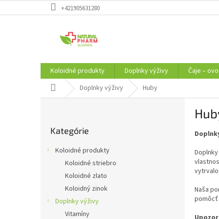
Prejsť
+421905631280
na
obsah
Koloidné produkty
Doplnky výživy
Čaje – ovo
Domov
Doplnky výživy
Huby
B
Hub
o
Preskočiť
č
Kategórie
kategórie
Doplnky
n
ý
Koloidné produkty
Doplnky
p
vlastnos
Koloidné striebro
a
vytrvalo
Koloidné zlato
n
e
Koloidný zinok
Naša po
l
pomôcť u
Doplnky výživy
Vitamíny
Upozor