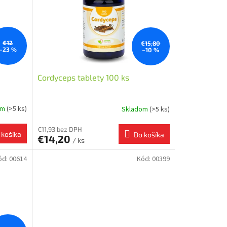
€12
€15,80
–23 %
–10 %
Cordyceps tablety 100 ks
om
(>5 ks)
Skladom
(>5 ks)
€11,93 bez DPH
 košíka
Do košíka
€14,20
/ ks
ód:
00614
Kód:
00399