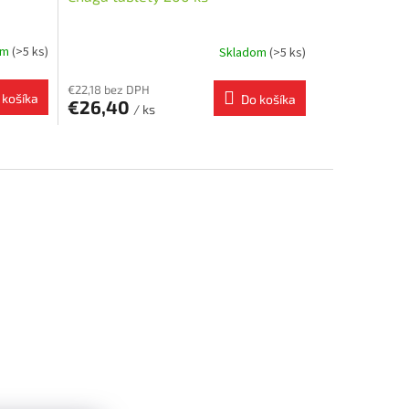
om
(>5 ks)
Skladom
(>5 ks)
€22,18 bez DPH
 košíka
Do košíka
€26,40
/ ks