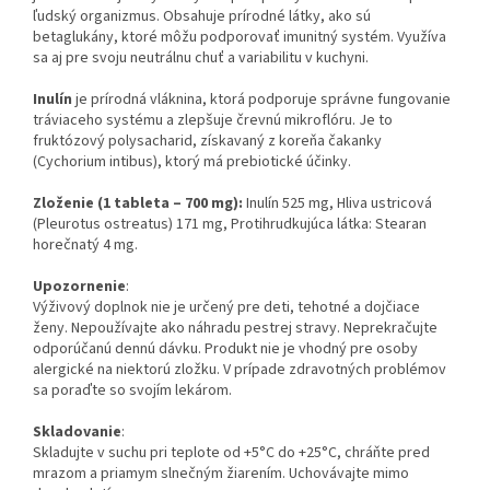
ľudský organizmus. Obsahuje prírodné látky, ako sú
betaglukány, ktoré môžu podporovať imunitný systém. Využíva
sa aj pre svoju neutrálnu chuť a variabilitu v kuchyni.
Inulín
je prírodná vláknina, ktorá podporuje správne fungovanie
tráviaceho systému a zlepšuje črevnú mikroflóru. Je to
fruktózový polysacharid, získavaný z koreňa čakanky
(Cychorium intibus), ktorý má prebiotické účinky.
Zloženie (1 tableta – 700 mg):
Inulín 525 mg, Hliva ustricová
(Pleurotus ostreatus) 171 mg, Protihrudkujúca látka: Stearan
horečnatý 4 mg.
Upozornenie
:
Výživový doplnok nie je určený pre deti, tehotné a dojčiace
ženy. Nepoužívajte ako náhradu pestrej stravy. Neprekračujte
odporúčanú dennú dávku. Produkt nie je vhodný pre osoby
alergické na niektorú zložku. V prípade zdravotných problémov
sa poraďte so svojím lekárom.
Skladovanie
:
Skladujte v suchu pri teplote od +5°C do +25°C, chráňte pred
mrazom a priamym slnečným žiarením. Uchovávajte mimo