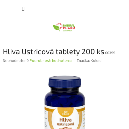
Prejsť
NÁKUP
na
obsah
KOŠÍK
Hliva Ustricová tablety 200 ks
00399
Priemerné
Neohodnotené
Podrobnosti hodnotenia
Značka:
Koloid
hodnotenie
produktu
je
0,0
z
5
hviezdičiek.