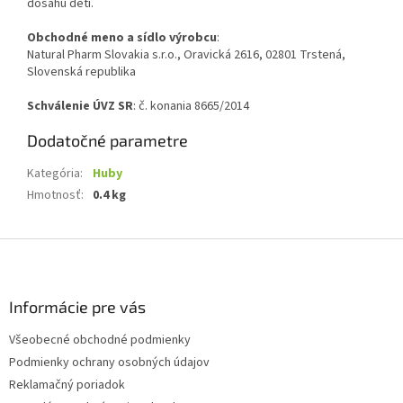
dosahu detí.
Obchodné meno a sídlo výrobcu
:
Natural Pharm Slovakia s.r.o., Oravická 2616, 02801 Trstená,
Slovenská republika
Schválenie ÚVZ SR
: č. konania 8665/2014
Dodatočné parametre
Kategória
:
Huby
Hmotnosť
:
0.4 kg
Z
á
p
ä
Informácie pre vás
t
Všeobecné obchodné podmienky
i
Podmienky ochrany osobných údajov
e
Reklamačný poriadok