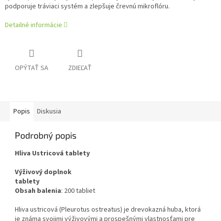
podporuje tráviaci systém a zlepšuje črevnú mikroflóru.
Detailné informácie
OPÝTAŤ SA
ZDIEĽAŤ
Popis
Diskusia
Podrobný popis
Hliva Ustricová tablety
Výživový doplnok
tablety
Obsah balenia
: 200 tabliet
Hliva ustricová (Pleurotus ostreatus) je drevokazná huba, ktorá
je známa svojimi výživovými a prospešnými vlastnosťami pre