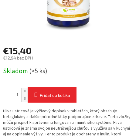
€15,40
€12,94 bez DPH
Jednotková
Skladom
(>5 ks)
cena:
Pridať do košíka
Hliva ustricová je výživový doplnok v tabletách, ktorý obsahuje
betaglukány a ďalšie prírodné látky podporujúce zdravie. Tieto zložky
môžu prispieť k správnemu fungovaniu imunitného systému. Hliva
ustricová je známa svojou neutrálnejšou chuťou a využíva sa v kuchyni
aj na doplnenie výživy. Tento produkt je obohatený o inulín, ktorý