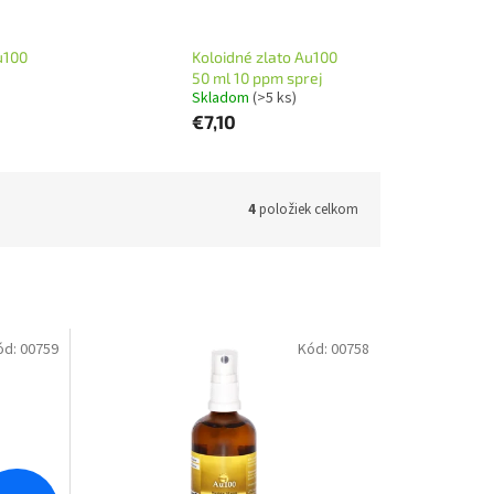
u100
Koloidné zlato Au100
50 ml 10 ppm sprej
Skladom
(>5 ks)
€7,10
4
položiek celkom
ód:
00759
Kód:
00758