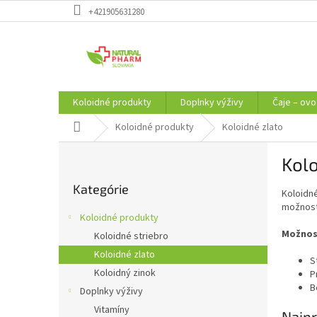
Prejsť
+421905631280
na
obsah
Koloidné produkty
Doplnky výživy
Čaje – ovo
Domov
Koloidné produkty
Koloidné zlato
B
Kolo
o
Preskočiť
č
Kategórie
kategórie
Koloidné
n
možnosti
ý
Koloidné produkty
p
Možnost
Koloidné striebro
a
Koloidné zlato
n
S
e
Koloidný zinok
P
l
B
Doplnky výživy
Vitamíny
Najpr