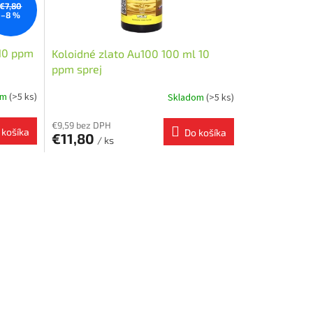
€7,80
–8 %
 10 ppm
Koloidné zlato Au100 100 ml 10
ppm sprej
om
(>5 ks)
Skladom
(>5 ks)
€9,59 bez DPH
 košíka
Do košíka
€11,80
/ ks