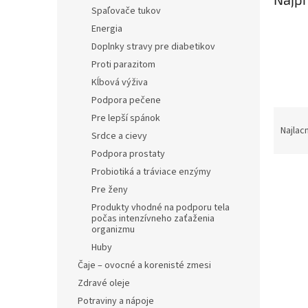
Spaľovače tukov
Energia
Doplnky stravy pre diabetikov
Proti parazitom
Kĺbová výživa
Podpora pečene
R
Pre lepší spánok
a
Najlac
Srdce a cievy
d
Podpora prostaty
e
Probiotiká a tráviace enzýmy
n
i
Pre ženy
e
Produkty vhodné na podporu tela
V
počas intenzívneho zaťaženia
p
ý
organizmu
r
p
Huby
o
i
d
Čaje – ovocné a korenisté zmesi
s
u
Zdravé oleje
p
k
Potraviny a nápoje
r