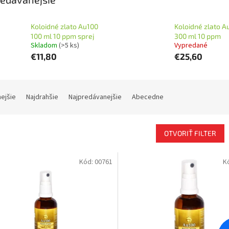
Koloidné zlato Au100
Koloidné zlato A
100 ml 10 ppm sprej
300 ml 10 ppm
Skladom
(>5 ks)
Vypredané
€11,80
€25,60
nejšie
Najdrahšie
Najpredávanejšie
Abecedne
OTVORIŤ FILTER
Kód:
00761
K