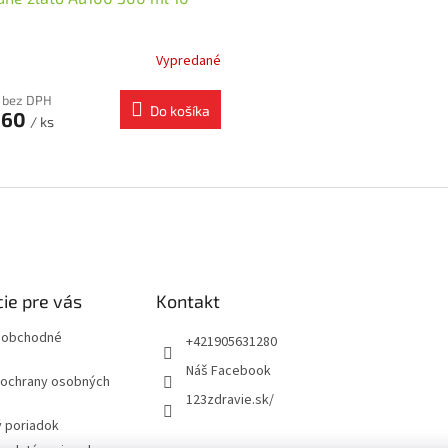
Vypredané
 bez DPH
Do košíka
,60
/ ks
O
v
l
á
d
a
c
i
ie pre vás
Kontakt
e
p
 obchodné
+421905631280
r
Náš Facebook
v
ochrany osobných
k
123zdravie.sk/
y
 poriadok
v