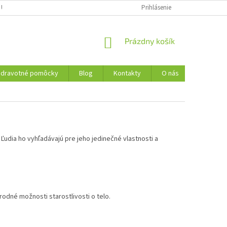
 ÚDAJOV
REKLAMAČNÝ PORIADOK
FORMULÁR NA ODSTÚPENIE OD 
Prihlásenie
NÁKUPNÝ
Prázdny košík
KOŠÍK
Zdravotné pomôcky
Blog
Kontakty
O nás
Ľudia ho vyhľadávajú pre jeho jedinečné vlastnosti a
írodné možnosti starostlivosti o telo.