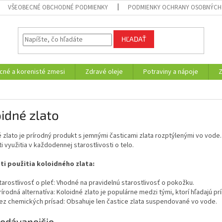
VŠEOBECNÉ OBCHODNÉ PODMIENKY
PODMIENKY OCHRANY OSOBNÝCH
HĽADAŤ
cné a korenisté zmesi
Zdravé oleje
Potraviny a nápoje
idné zlato
 zlato je prírodný produkt s jemnými časticami zlata rozptýlenými vo vode. 
 využitia v každodennej starostlivosti o telo.
i použitia koloidného zlata:
tarostlivosť o pleť: Vhodné na pravidelnú starostlivosť o pokožku.
rírodná alternatíva: Koloidné zlato je populárne medzi tými, ktorí hľadajú pr
ez chemických prísad: Obsahuje len častice zlata suspendované vo vode.
edávanejšie