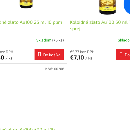
dné zlato Au100 25 ml 10 ppm
Koloidné zlato Au100 50 ml
sprej
Skladom
(>5 ks)
Sklad
bez DPH
€5,77 bez DPH
Do košíka
Do
30
€7,10
/ ks
/ ks
Kód:
00286
dné zlato Au100 300 ml 10