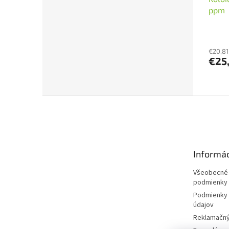
ppm
€20,81
€25
Z
á
p
ä
t
Informác
i
e
Všeobecné
podmienky
Podmienky 
údajov
Reklamačný