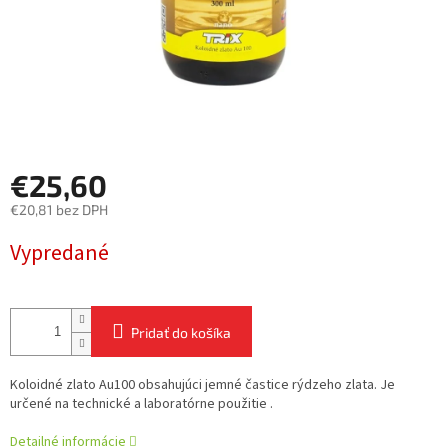
€25,60
€20,81 bez DPH
Jednotková
Vypredané
cena:
Pridať do košíka
Koloidné zlato Au100 obsahujúci jemné častice rýdzeho zlata. Je
určené na technické a laboratórne použitie .
Detailné informácie