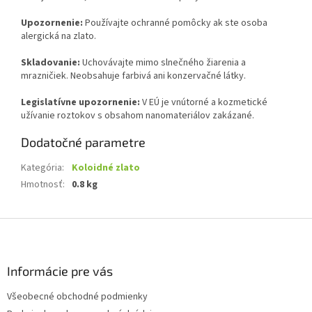
Upozornenie:
Používajte ochranné pomôcky ak ste osoba
alergická na zlato.
Skladovanie:
Uchovávajte mimo slnečného žiarenia a
mrazničiek. Neobsahuje farbivá ani konzervačné látky.
Legislatívne upozornenie:
V EÚ je vnútorné a kozmetické
užívanie roztokov s obsahom nanomateriálov zakázané.
Dodatočné parametre
Kategória
:
Koloidné zlato
Hmotnosť
:
0.8 kg
Z
á
p
ä
Informácie pre vás
t
Všeobecné obchodné podmienky
i