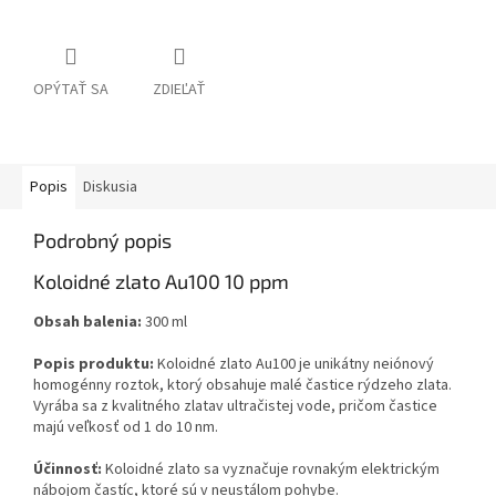
OPÝTAŤ SA
ZDIEĽAŤ
Popis
Diskusia
Podrobný popis
Koloidné zlato Au100 10 ppm
Obsah balenia:
300 ml
Popis produktu:
Koloidné zlato Au100 je unikátny neiónový
homogénny roztok, ktorý obsahuje malé častice rýdzeho zlata.
Vyrába sa z kvalitného zlatav ultračistej vode, pričom častice
majú veľkosť od 1 do 10 nm.
Účinnosť:
Koloidné zlato sa vyznačuje rovnakým elektrickým
nábojom častíc, ktoré sú v neustálom pohybe.