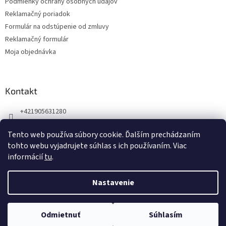
Podmienky ochrany osobných údajov
e
Reklamačný poriadok
Formulár na odstúpenie od zmluvy
Reklamačný formulár
Moja objednávka
Kontakt
+421905631280
Náš Facebook
Tento web používa súbory cookie. Ďalším prechádzaním
123zdravie.sk/
tohto webu vyjadrujete súhlas s ich používaním. Viac
informácií
tu
.
Nastavenie
Vytvoril Shoptet
Odmietnuť
Súhlasím
Copyright 2026
Koloid
. Všetky práva vyhradené.