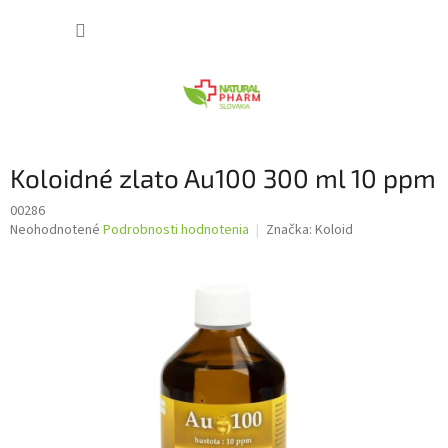
Prejsť
NÁKUP
na
obsah
KOŠÍK
Koloidné zlato Au100 300 ml 10 ppm
00286
Priemerné
Neohodnotené
Podrobnosti hodnotenia
Značka:
Koloid
hodnotenie
produktu
je
0,0
z
5
hviezdičiek.