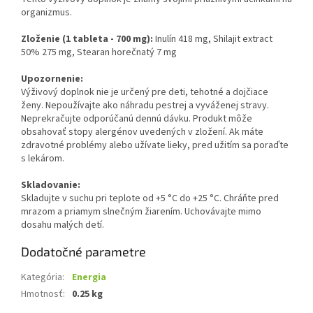
organizmus.
Zloženie (1 tab
leta - 700 mg):
Inulín 418 mg, Shilajit extract
50% 275 mg, Stearan horečnatý 7 mg
Upozornenie:
Výživový doplnok nie je určený pre deti, tehotné a dojčiace
ženy. Nepoužívajte ako náhradu pestrej a vyváženej stravy.
Neprekračujte odporúčanú dennú dávku. Produkt môže
obsahovať stopy alergénov uvedených v zložení. Ak máte
zdravotné problémy alebo užívate lieky, pred užitím sa poraďte
s lekárom.
Skladovanie:
Skladujte v suchu pri teplote od +5 °C do +25 °C. Chráňte pred
mrazom a priamym slnečným žiarením. Uchovávajte mimo
dosahu malých detí.
Dodatočné parametre
Kategória
:
Energia
Hmotnosť
:
0.25 kg