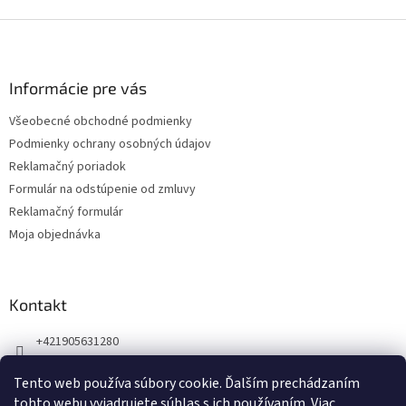
Z
á
p
ä
Informácie pre vás
t
Všeobecné obchodné podmienky
i
Podmienky ochrany osobných údajov
e
Reklamačný poriadok
Formulár na odstúpenie od zmluvy
Reklamačný formulár
Moja objednávka
Kontakt
+421905631280
Náš Facebook
Tento web používa súbory cookie. Ďalším prechádzaním
123zdravie.sk/
tohto webu vyjadrujete súhlas s ich používaním. Viac