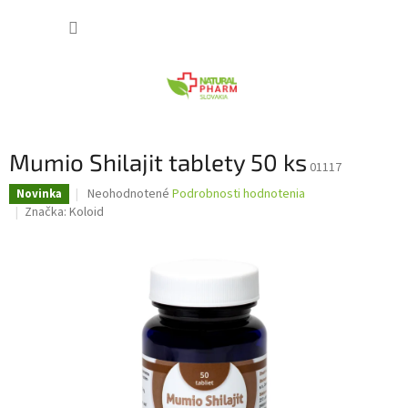
Prejsť
NÁKUP
na
obsah
KOŠÍK
Mumio Shilajit tablety 50 ks
01117
Priemerné
Neohodnotené
Podrobnosti hodnotenia
Novinka
hodnotenie
Značka:
Koloid
produktu
je
0,0
z
5
hviezdičiek.