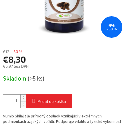
€12
–30 %
€12
–30 %
€8,30
€6,97 bez DPH
Jednotková
Skladom
(>5 ks)
cena:
Pridať do košíka
Mumio Shilajit je prírodný doplnok vznikajúci v extrémnych
podmienkach ázijských veľhôr. Podporuje vitalitu a fyzickú výkonnosť.