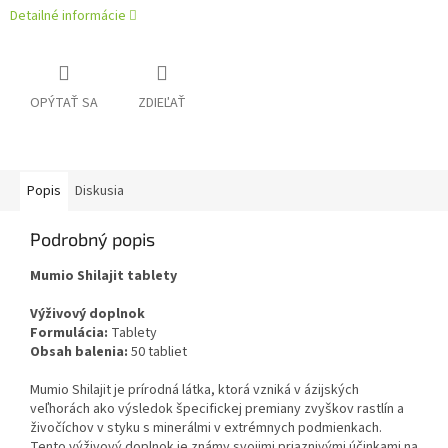
Detailné informácie
OPÝTAŤ SA
ZDIEĽAŤ
Popis
Diskusia
Podrobný popis
Mumio Shilajit tablety
Výživový doplnok
Formulácia:
Tablety
Obsah balenia:
50 tabliet
Mumio Shilajit je prírodná látka, ktorá vzniká v ázijských
veľhorách ako výsledok špecifickej premiany zvyškov rastlín a
živočíchov v styku s minerálmi v extrémnych podmienkach.
Tento výživový doplnok je známy svojimi priaznivými účinkami na