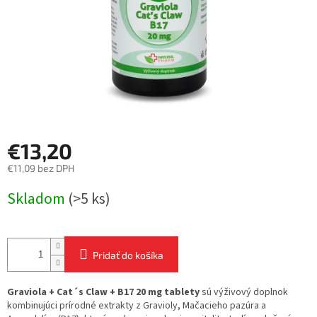
€13,20
€11,09 bez DPH
Jednotková
Skladom
(>5 ks)
cena:
Pridať do košíka
Graviola + Cat´s Claw + B17 20 mg tablety
sú výživový doplnok
kombinujúci prírodné extrakty z Gravioly, Mačacieho pazúra a