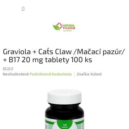
Prejsť
NÁKUP
na
obsah
KOŠÍK
Graviola + Cat´s Claw /Mačací pazúr/
+ B17 20 mg tablety 100 ks
01213
Priemerné
Neohodnotené
Podrobnosti hodnotenia
Značka:
Koloid
hodnotenie
produktu
je
0,0
z
5
hviezdičiek.