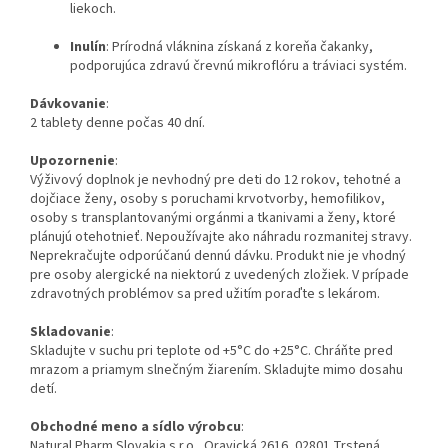
liekoch.
Inulín
: Prírodná vláknina získaná z koreňa čakanky,
podporujúca zdravú črevnú mikroflóru a tráviaci systém.
Dávkovanie
:
2 tablety denne počas 40 dní.
Upozornenie
:
Výživový doplnok je nevhodný pre deti do 12 rokov, tehotné a
dojčiace ženy, osoby s poruchami krvotvorby, hemofilikov,
osoby s transplantovanými orgánmi a tkanivami a ženy, ktoré
plánujú otehotnieť. Nepoužívajte ako náhradu rozmanitej stravy.
Neprekračujte odporúčanú dennú dávku. Produkt nie je vhodný
pre osoby alergické na niektorú z uvedených zložiek. V prípade
zdravotných problémov sa pred užitím poraďte s lekárom.
Skladovanie
:
Skladujte v suchu pri teplote od +5°C do +25°C. Chráňte pred
mrazom a priamym slnečným žiarením. Skladujte mimo dosahu
detí.
Obchodné meno a sídlo výrobcu
:
Natural Pharm Slovakia s.r.o., Oravická 2616, 02801 Trstená,