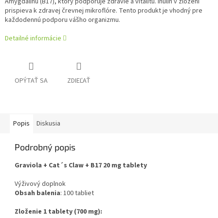
Amygdalínu (B17), ktorý podporuje zdravie a vitalitu. Inulín v zložení
prispieva k zdravej črevnej mikroflóre. Tento produkt je vhodný pre
každodennú podporu vášho organizmu.
Detailné informácie
OPÝTAŤ SA
ZDIEĽAŤ
Popis
Diskusia
Podrobný popis
Graviola + Cat´s Claw + B17 20 mg tablety
Výživový doplnok
Obsah balenia
: 100 tabliet
Zloženie 1 tablety (700 mg):