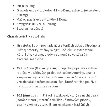
Inulín 397 mg
Graviola extrakt z plodov 4:1 – 140 mg extraktu (ekvivalent
560 mg)
Mačací pazúr extrakt z kôry 140 mg
Amygdalín (B17 98%) 20 mg
Stearan horečnatý
Charakteristika zložiek:
Graviola
: Strom pochádzajúci z teplých oblastí Strednej a
Južnej Ameriky, známy svojimi liečivými vlastnosťami.
Kôra, listy, korene, plody a semená sa využívajú v
tradičnej medicíne.
Cat´s Claw (Mačací pazúr)
: Tropická popínavá rastlina
rastúca v dažďových pralesoch Južnej Ameriky, známa
svojimi liečivými účinkami. Pomenovanie "mačací pazúr"
vzniklo vďaka tŕňom na stonkách, ktoré rastlina používa
na podporu rastu za svetlom.
B17 (Amygdalín)
: Prírodný glykozid, ktorý sa nachádza v
jadrách mandlí, marhúľ a ďalších kôstkových plodov,
známy svojimi potenciálnymi účinkami v tradičných