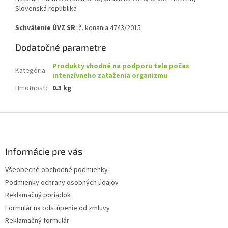
Slovenská republika
Schválenie ÚVZ SR
: č. konania 4743/2015
Dodatočné parametre
Produkty vhodné na podporu tela počas
Kategória
:
intenzívneho zaťaženia organizmu
Hmotnosť
:
0.3 kg
Z
á
p
ä
Informácie pre vás
t
Všeobecné obchodné podmienky
i
Podmienky ochrany osobných údajov
e
Reklamačný poriadok
Formulár na odstúpenie od zmluvy
Reklamačný formulár