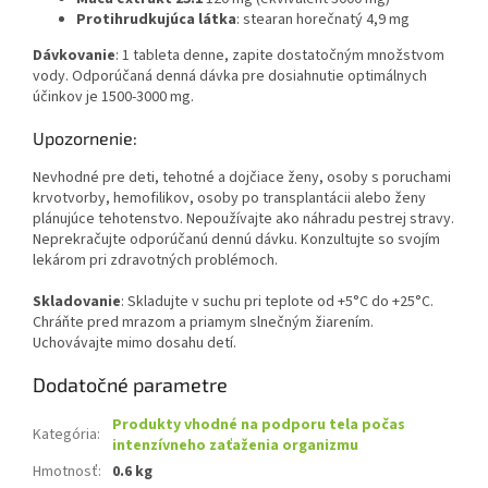
Protihrudkujúca látka
: stearan horečnatý 4,9 mg
Dávkovanie
: 1 tableta denne, zapite dostatočným množstvom
vody. Odporúčaná denná dávka pre dosiahnutie optimálnych
účinkov je 1500-3000 mg.
Upozornenie:
Nevhodné pre deti, tehotné a dojčiace ženy, osoby s poruchami
krvotvorby, hemofilikov, osoby po transplantácii alebo ženy
plánujúce tehotenstvo. Nepoužívajte ako náhradu pestrej stravy.
Neprekračujte odporúčanú dennú dávku. Konzultujte so svojím
lekárom pri zdravotných problémoch.
Skladovanie
: Skladujte v suchu pri teplote od +5°C do +25°C.
Chráňte pred mrazom a priamym slnečným žiarením.
Uchovávajte mimo dosahu detí.
Dodatočné parametre
Produkty vhodné na podporu tela počas
Kategória
:
intenzívneho zaťaženia organizmu
Hmotnosť
:
0.6 kg