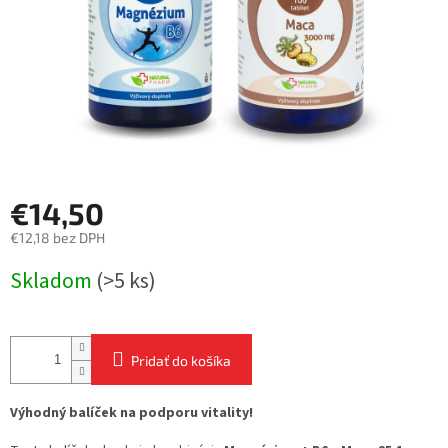
€14,50
€12,18 bez DPH
Jednotková
Skladom
(>5 ks)
cena:
Pridať do košíka
Výhodný balíček na podporu vitality!