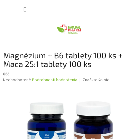
Prejsť
NÁKUP
na
obsah
KOŠÍK
Magnézium + B6 tablety 100 ks +
Maca 25:1 tablety 100 ks
865
Priemerné
Neohodnotené
Podrobnosti hodnotenia
Značka:
Koloid
hodnotenie
produktu
je
0,0
z
5
hviezdičiek.