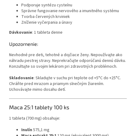
Podporuje syntézu cysteínu
Správne fungovanie nervového a imunitného systému
Tvorba červených krviniek
Zníženie vyčerpania a únavy
Dávkovanie
: 1 tableta denne
Upozornenie:
Nevhodné pre deti, tehotné a dojčiace ženy. Nepoužívajte ako
náhradu pestrej stravy. Neprekračujte odporúčanú dennú dávku.
Konzultujte so svojim lekárom pri zdravotných problémoch.
Skladovanie
: Skladujte v suchu pri teplote od +5°C do +25°C.
Chráňte pred mrazom a priamym slnečným žiarením.
Uchovávajte mimo dosahu detí.
Maca 25:1 tablety 100 ks
1 tableta (700 mg) obsahuje:
Inulín
575,1 mg
Maca extrakt 25:1
120 mg (ekvivalent 3000 mg)