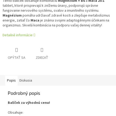
Tento balíček obsahuje kombináciu
Magnézium + B6
a
Maca 25:1
tabliet, ktoré prispievajú k zníženiu únavy, podporujú správne
fungovanie nervového systému, svalov a imunitného systému.
Magnézium
pomáha udržiavať zdravé kosti a zlepšuje metabolizmus
energie, zatiaľ čo
Maca
je známa svojimi adaptogénnymi účinkami na
organizmus. Skvelá kombinácia na podporu vašej dennej vitality!
Detailné informácie
OPÝTAŤ SA
ZDIEĽAŤ
Popis
Diskusia
Podrobný popis
Balíček za výhodnú cenu!
Obsahuje: