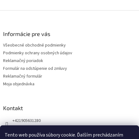
Z
á
p
ä
Informácie pre vás
t
Všeobecné obchodné podmienky
i
Podmienky ochrany osobných údajov
e
Reklamačný poriadok
Formulár na odstúpenie od zmluvy
Reklamačný formulár
Moja objednávka
Kontakt
+421905631280
Náš Facebook
Tento web používa súbory cookie. Ďalším prechádzaním
123zdravie.sk/