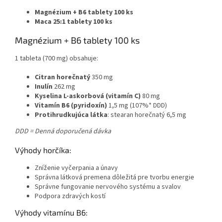
Magnézium + B6 tablety 100 ks
Maca 25:1 tablety 100 ks
Magnézium + B6 tablety 100 ks
1 tableta (700 mg) obsahuje:
Citran horečnatý
350 mg
Inulín
262 mg
Kyselina L-askorbová (vitamín C)
80 mg
Vitamín B6 (pyridoxín)
1,5 mg (107%* DDD)
Protihrudkujúca látka
: stearan horečnatý 6,5 mg
DDD = Denná doporučená dávka
Výhody horčíka:
Zníženie vyčerpania a únavy
Správna látková premena dôležitá pre tvorbu energie
Správne fungovanie nervového systému a svalov
Podpora zdravých kostí
Výhody vitamínu B6: