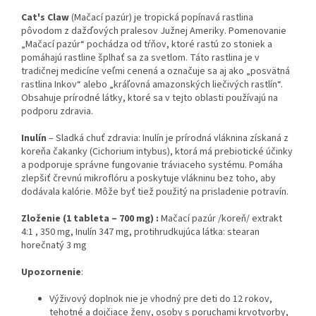
Cat's Claw
(Mačací pazúr) je tropická popínavá rastlina
pôvodom z dažďových pralesov Južnej Ameriky. Pomenovanie
„Mačací pazúr“ pochádza od tŕňov, ktoré rastú zo stoniek a
pomáhajú rastline šplhať sa za svetlom. Táto rastlina je v
tradičnej medicíne veľmi cenená a označuje sa aj ako „posvätná
rastlina Inkov“ alebo „kráľovná amazonských liečivých rastlín“.
Obsahuje prírodné látky, ktoré sa v tejto oblasti používajú na
podporu zdravia.
Inulín
– Sladká chuť zdravia: Inulín je prírodná vláknina získaná z
koreňa čakanky (Cichorium intybus), ktorá má prebiotické účinky
a podporuje správne fungovanie tráviaceho systému. Pomáha
zlepšiť črevnú mikroflóru a poskytuje vlákninu bez toho, aby
dodávala kalórie. Môže byť tiež použitý na prisladenie potravín.
Zloženie (1 tableta – 700 mg) :
Mačací pazúr /koreň/ extrakt
4:1 , 350 mg, Inulín 347 mg, protihrudkujúca látka: stearan
horečnatý 3 mg
Upozornenie
:
Výživový doplnok nie je vhodný pre deti do 12 rokov,
tehotné a dojčiace ženy, osoby s poruchami krvotvorby,