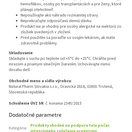
hemofilikov, osoby po transplantáciách a pre ženy, ktoré
plánujú otehotnieť.
Nepoužívajte ako náhradu rozmanitej stravy.
Neprekračujte odporúčanú dennú dávku.
Produkt nie je vhodný pre osoby alergické na niektorú zo
zložiek uvedených v zložení.
Pred použitím sa poraďte so svojím lekárom, ak máte
zdravotné problémy.
Skladovanie
:
Skladujte v suchu pri teplote od +5°C do +25°C. Chráňte pred
mrazom a priamym slnečným žiarením. Uchovávajte mimo
dosahu detí.
Obchodné meno a sídlo výrobcu
:
Natural Pharm Slovakia s.r.o., Oravická 2616, 02801 Trstená,
Slovenská republika
Schválenie ÚVZ SR
: č. konania 2345/2015
Dodatočné parametre
Produkty vhodné na podporu tela počas
Kategória
:
intenzívneho zaťaženia organizmu