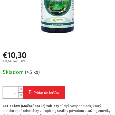
€10,30
€8,66 bez DPH
Jednotková
Skladom
(>5 ks)
cena:
Pridať do košíka
Cat's Claw (Mačací pazúr) tablety
sú výživový doplnok, ktorý
obsahuje prírodné látky z tropickej rastliny pôvodom z Južnej Ameriky.