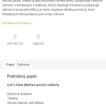
Mačací pazúr, známy aj ako posvätná rastlina Inkov, podporuje celkové
zdravie. V kombinácii s inulínom, ktorý zlepšuje trávenie a podporuje
zdravú črevnú mikroflóru, je tento doplnok ideálny pre tých, ktorí
hľadajú prírodnú podporu pre svoje zdravie.
Detailné informácie
OPÝTAŤ SA
ZDIEĽAŤ
Popis
Diskusia
Podrobný popis
Cat's Claw (Mačací pazúr) tablety
Výživový doplnok
Tablety
Obsah balenia: 100 tabliet