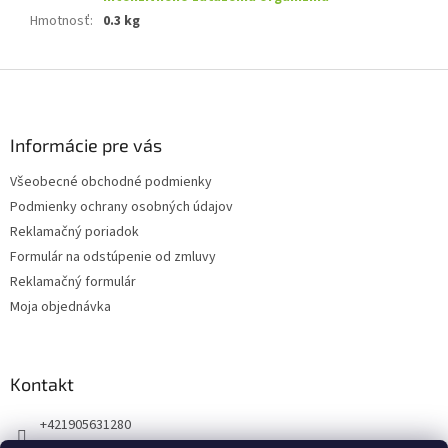
Hmotnosť
:
0.3 kg
Z
á
p
ä
Informácie pre vás
t
Všeobecné obchodné podmienky
i
Podmienky ochrany osobných údajov
e
Reklamačný poriadok
Formulár na odstúpenie od zmluvy
Reklamačný formulár
Moja objednávka
Kontakt
+421905631280