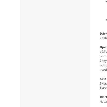
Dáv
2 ta
Upo
Výži
poru
ženy
odpo
uved
Skla
Skla
žiar
Obch
Natur