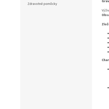
Grav
Zdravotné pomôcky
Výži
Obsa
Zlož
Char