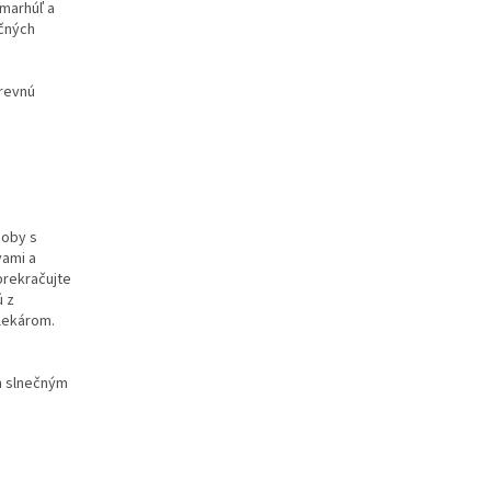
 marhúľ a
ičných
črevnú
soby s
vami a
prekračujte
ú z
lekárom.
m slnečným