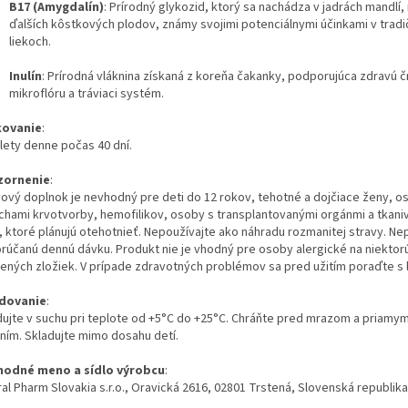
B17 (Amygdalín)
: Prírodný glykozid, ktorý sa nachádza v jadrách mandlí,
ďalších kôstkových plodov, známy svojimi potenciálnymi účinkami v trad
liekoch.
Inulín
: Prírodná vláknina získaná z koreňa čakanky, podporujúca zdravú 
mikroflóru a tráviaci systém.
kovanie
:
blety denne počas 40 dní.
zornenie
:
vový doplnok je nevhodný pre deti do 12 rokov, tehotné a dojčiace ženy, o
chami krvotvorby, hemofilikov, osoby s transplantovanými orgánmi a tkani
, ktoré plánujú otehotnieť. Nepoužívajte ako náhradu rozmanitej stravy. Ne
rúčanú dennú dávku. Produkt nie je vhodný pre osoby alergické na niektor
ených zložiek. V prípade zdravotných problémov sa pred užitím poraďte s 
dovanie
:
dujte v suchu pri teplote od +5°C do +25°C. Chráňte pred mrazom a priamy
ením. Skladujte mimo dosahu detí.
odné meno a sídlo výrobcu
:
al Pharm Slovakia s.r.o., Oravická 2616, 02801 Trstená, Slovenská republika