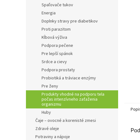
Spaľovače tukov
Energia
Doplnky stravy pre diabetikov
Proti parazitom
Kĺbová výživa
Podpora pečene
Pre lepší spánok
Srdce a cievy
Podpora prostaty
Probiotiká a tráviace enzýmy
Pre ženy
Produkty vhodné na podporu tela
počas intenzívneho zaťaženia
organizmu
Popi
Huby
Čaje – ovocné a korenisté zmesi
Zdravé oleje
Pod
Potraviny a nápoje