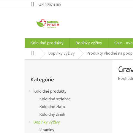
Prejsť
+421905631280
na
obsah
Koloidné produkty
Doplnky výživy
Čaje – ovo
Domov
Doplnky výživy
Produkty vhodné na podpo
B
Grav
o
Preskočiť
č
Priemer
Neohod
Kategórie
kategórie
n
hodnote
ý
produkt
Koloidné produkty
p
je
Koloidné striebro
0,0
a
z
Koloidné zlato
n
5
e
Koloidný zinok
hviezdič
l
Doplnky výživy
Vitamíny