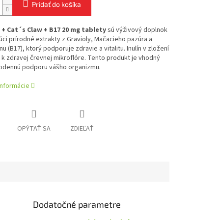
Pridať do košíka
 + Cat´s Claw + B17 20 mg tablety
sú výživový doplnok
ci prírodné extrakty z Gravioly, Mačacieho pazúra a
u (B17), ktorý podporuje zdravie a vitalitu. Inulín v zložení
 k zdravej črevnej mikroflóre. Tento produkt je vhodný
odennú podporu vášho organizmu.
informácie
OPÝTAŤ SA
ZDIEĽAŤ
Dodatočné parametre