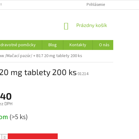
 ÚDAJOV
REKLAMAČNÝ PORIADOK
FORMULÁR NA ODSTÚPENIE OD 
Prihlásenie
NÁKUPNÝ
Prázdny košík
KOŠÍK
Zdravotné pomôcky
Blog
Kontakty
O nás
aw /Mačací pazúr/ + B17 20 mg tablety 200 ks
 20 mg tablety 200 ks
01214
,40
ez DPH
ová
dom
(>5 ks)