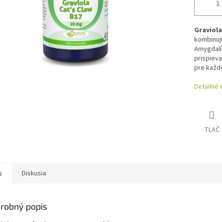
Graviola
kombinujú
Amygdalín
prispieva
pre každ
Detailné 
TLAČ
s
Diskusia
robný popis