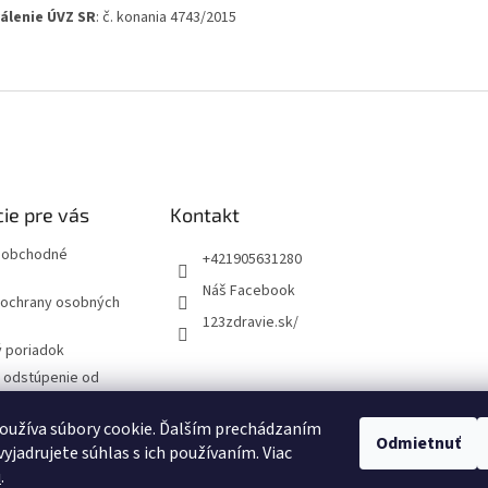
álenie ÚVZ SR
: č. konania 4743/2015
ie pre vás
Kontakt
 obchodné
+421905631280
Náš Facebook
ochrany osobných
123zdravie.sk/
 poriadok
a odstúpenie od
 formulár
oužíva súbory cookie. Ďalším prechádzaním
Odmietnuť
yjadrujete súhlas s ich používaním. Viac
návka
u
.