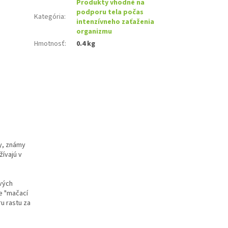
Produkty vhodné na
podporu tela počas
Kategória
:
intenzívneho zaťaženia
organizmu
Hmotnosť
:
0.4 kg
ky, známy
žívajú v
ových
e "mačací
u rastu za