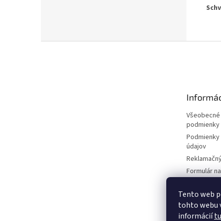
Schv
Z
á
p
ä
t
Informác
i
e
Všeobecné
podmienky
Podmienky 
údajov
Reklamačný
Formulár n
zmluvy
Reklamačný
Tento web p
tohto webu v
Moja objed
informácií
t