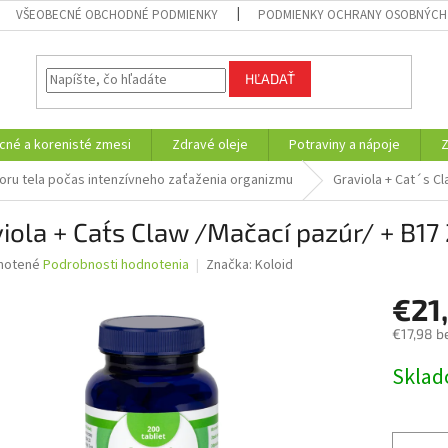
VŠEOBECNÉ OBCHODNÉ PODMIENKY
PODMIENKY OCHRANY OSOBNÝCH
HĽADAŤ
cné a korenisté zmesi
Zdravé oleje
Potraviny a nápoje
ru tela počas intenzívneho zaťaženia organizmu
Graviola + Cat´s Cl
iola + Cat´s Claw /Mačací pazúr/ + B17
né
notené
Podrobnosti hodnotenia
Značka:
Koloid
nie
€21
u
€17,98 b
Jednotk
Skla
cena:
iek.