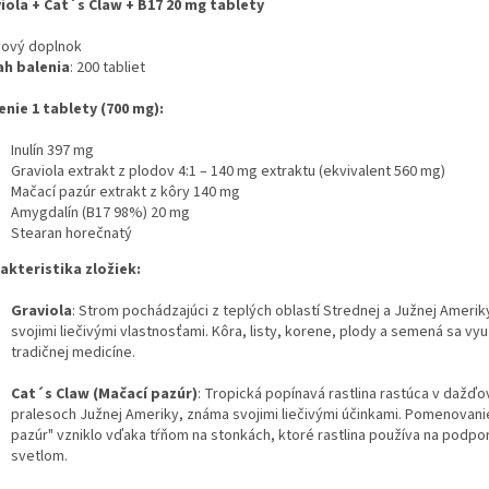
iola + Cat´s Claw + B17 20 mg tablety
vový doplnok
h balenia
: 200 tabliet
enie 1 tablety (700 mg):
Inulín 397 mg
Graviola extrakt z plodov 4:1 – 140 mg extraktu (ekvivalent 560 mg)
Mačací pazúr extrakt z kôry 140 mg
Amygdalín (B17 98%) 20 mg
Stearan horečnatý
akteristika zložiek:
Graviola
: Strom pochádzajúci z teplých oblastí Strednej a Južnej Ameri
svojimi liečivými vlastnosťami. Kôra, listy, korene, plody a semená sa vyu
tradičnej medicíne.
Cat´s Claw (Mačací pazúr)
: Tropická popínavá rastlina rastúca v dažď
pralesoch Južnej Ameriky, známa svojimi liečivými účinkami. Pomenovani
pazúr" vzniklo vďaka tŕňom na stonkách, ktoré rastlina používa na podpor
svetlom.