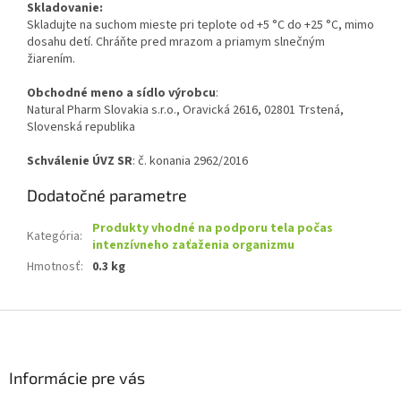
Skladovanie:
Skladujte na suchom mieste pri teplote od +5 °C do +25 °C, mimo
dosahu detí. Chráňte pred mrazom a priamym slnečným
žiarením.
Obchodné meno a sídlo výrobcu
:
Natural Pharm Slovakia s.r.o., Oravická 2616, 02801 Trstená,
Slovenská republika
Schválenie ÚVZ SR
: č. konania 2962/2016
Dodatočné parametre
Produkty vhodné na podporu tela počas
Kategória
:
intenzívneho zaťaženia organizmu
Hmotnosť
:
0.3 kg
Z
á
p
ä
Informácie pre vás
t