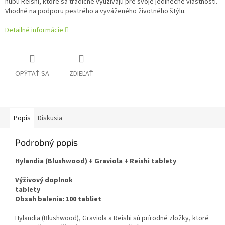
hubu Reishi, ktoré sa tradične využívajú pre svoje jedinečné vlastnosti.
Vhodné na podporu pestrého a vyváženého životného štýlu.
Detailné informácie
OPÝTAŤ SA
ZDIEĽAŤ
Popis
Diskusia
Podrobný popis
Hylandia (Blushwood) + Graviola + Reishi tablety
Výživový doplnok
tablety
Obsah balenia: 100 tabliet
Hylandia (Blushwood), Graviola a Reishi sú prírodné zložky, ktoré