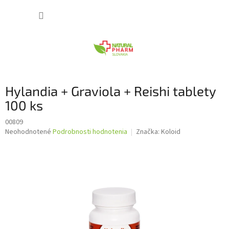
Prejsť
NÁKUP
na
obsah
KOŠÍK
Hylandia + Graviola + Reishi tablety
100 ks
00809
Priemerné
Neohodnotené
Podrobnosti hodnotenia
Značka:
Koloid
hodnotenie
produktu
je
0,0
z
5
hviezdičiek.