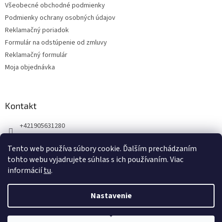
Všeobecné obchodné podmienky
i
Podmienky ochrany osobných údajov
e
Reklamačný poriadok
Formulár na odstúpenie od zmluvy
Reklamačný formulár
Moja objednávka
Kontakt
+421905631280
Náš Facebook
Tento web používa súbory cookie. Ďalším prechádzaním
123zdravie.sk/
tohto webu vyjadrujete súhlas s ich používaním. Viac
informácií
tu
.
Nastavenie
Vytvoril Shoptet