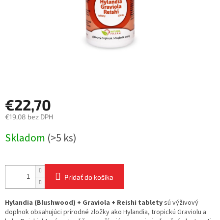
€22,70
€19,08 bez DPH
Jednotková
Skladom
(>5 ks)
cena:
Pridať do košíka
Hylandia (Blushwood) + Graviola + Reishi tablety
sú výživový
doplnok obsahujúci prírodné zložky ako Hylandia, tropickú Graviolu a