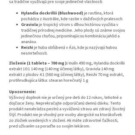
sa tradične využívajú pre svoje jedinečné vlastnosti.
Hylandia dockrillii (Blushwood)
je rastlina, ktorá
pochádza z Austrálie, kde rastie v dažďových pralesoch.
Graviola
je tropický strom s dlhou históriou využitia v
tradičnej prírodnej medicíne. Jeho plody sú známe svojou
jedinečnou chuťou, pripomínajúcou kombináciu jahôd a
ananásu.
Reishi
je huba obľúbená v Ázii, kde ju nazývajú hubou
nesmrteľnosti.
Zloženie
(1 tableta – 700 mg ):
Inulín 490 mg, Hylandia dockrillii
extrakt 10:1 140 mg (140 mg účinnej látky), Graviola 140 mg
extrakt z plodov 4:1 (560 mg účinnej látky), Reishi 70 mg extrakt,
protihrudkujúca látka: stearan horečnatý 1 g
Upozornenie:
Výživový doplnok nie je určený pre deti do 12 rokov, tehotné a
dojčiace ženy. Neprekračujte odporúčanú dennú dávku. Tento
produkt nenahrádza pestrú a vyváženú stravu ani zdravý životný
štýl. Produkt nie je vhodný pre osoby alergické na ktorúkoľvek
zo zložiek uvedených v zložení. Ak máte zdravotné ťažkosti,
pred užívaním sa poraďte so svojím lekárom.