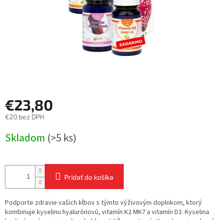
€23,80
€20 bez DPH
Jednotková
Skladom
(>5 ks)
cena:
Pridať do košíka
Podporte zdravie vašich kĺbov s týmto výživovým doplnkom, ktorý
kombinuje kyselinu hyalurónovú, vitamín K2 MK7 a vitamín D3. Kyselina