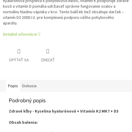
hyalurónová prispieva k pohyblivosti kĺbov, vitamín K podporuje zdravé
kosti a vitamín D pomáha udržiavať správne fungovanie svalov a
normálnu hladinu vápnika v krvi. Tento balíček tiež obsahuje darček –
vitamín D3 2000 I.U. pre komplexnú podporu vášho pohybového
aparátu.
Detailné informácie
OPÝTAŤ SA
ZDIEĽAŤ
Popis
Diskusia
Podrobný popis
Zdravé kĺby - Kyselina hyalurónová + Vitamín K2 MK7 + D3
Obsah balenia: