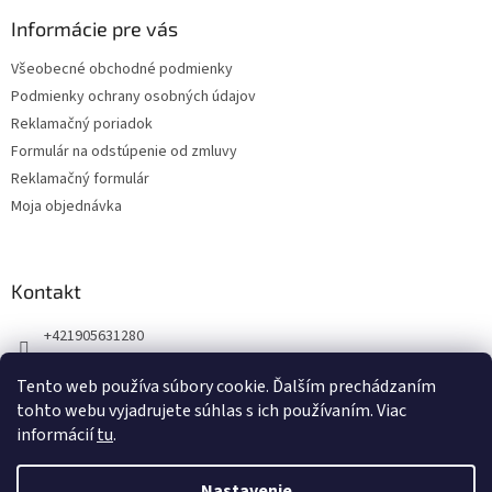
p
ä
Informácie pre vás
t
Všeobecné obchodné podmienky
i
Podmienky ochrany osobných údajov
e
Reklamačný poriadok
Formulár na odstúpenie od zmluvy
Reklamačný formulár
Moja objednávka
Kontakt
+421905631280
Náš Facebook
Tento web používa súbory cookie. Ďalším prechádzaním
123zdravie.sk/
tohto webu vyjadrujete súhlas s ich používaním. Viac
informácií
tu
.
Nastavenie