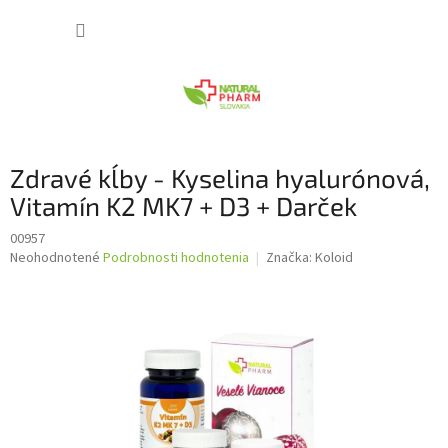
Prejsť
NÁKUP
na
obsah
KOŠÍK
Zdravé kĺby - Kyselina hyalurónová,
Vitamín K2 MK7 + D3 + Darček
00957
Priemerné
Neohodnotené
Podrobnosti hodnotenia
Značka:
Koloid
hodnotenie
produktu
je
0,0
z
5
hviezdičiek.