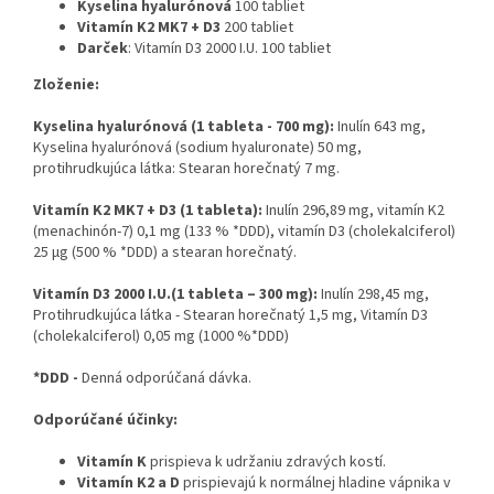
Kyselina hyalurónová
100 tabliet
Vitamín K2 MK7 + D3
200 tabliet
Darček
: Vitamín D3 2000 I.U. 100 tabliet
Zloženie:
Kyselina hyalurónová
(1 tableta - 700 mg):
Inulín 643 mg,
Kyselina hyalurónová (sodium hyaluronate) 50 mg,
protihrudkujúca látka: Stearan horečnatý 7 mg.
Vitamín K2 MK7 + D3 (1 tableta):
Inulín 296,89 mg, vitamín K2
(menachinón-7) 0,1 mg (133 % *DDD), vitamín D3 (cholekalciferol)
25 μg (500 % *DDD) a stearan horečnatý.
Vitamín D3 2000 I.U.
(1 tableta – 300 mg):
Inulín 298,45 mg,
Protihrudkujúca látka - Stearan horečnatý 1,5 mg, Vitamín D3
(cholekalciferol) 0,05 mg (1000 %*DDD)
*DDD -
Denná odporúčaná dávka.
Odporúčané účinky:
Vitamín K
prispieva k udržaniu zdravých kostí.
Vitamín K2 a D
prispievajú k normálnej hladine vápnika v