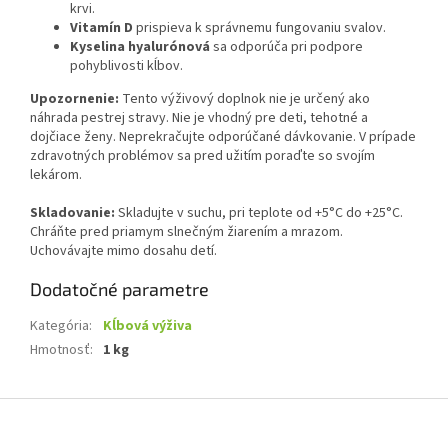
krvi.
Vitamín D
prispieva k správnemu fungovaniu svalov.
Kyselina hyalurónová
sa odporúča pri podpore
pohyblivosti kĺbov.
Upozornenie:
Tento výživový doplnok nie je určený ako
náhrada pestrej stravy. Nie je vhodný pre deti, tehotné a
dojčiace ženy. Neprekračujte odporúčané dávkovanie. V prípade
zdravotných problémov sa pred užitím poraďte so svojím
lekárom.
Skladovanie:
Skladujte v suchu, pri teplote od +5°C do +25°C.
Chráňte pred priamym slnečným žiarením a mrazom.
Uchovávajte mimo dosahu detí.
Dodatočné parametre
Kategória
:
Kĺbová výživa
Hmotnosť
:
1 kg
Z
á