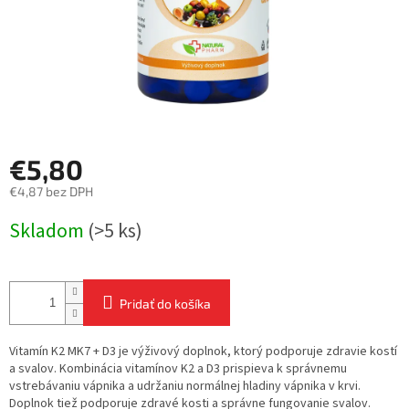
€5,80
€4,87 bez DPH
Jednotková
Skladom
(>5 ks)
cena:
Pridať do košíka
Vitamín K2 MK7 + D3 je výživový doplnok, ktorý podporuje zdravie kostí
a svalov. Kombinácia vitamínov K2 a D3 prispieva k správnemu
vstrebávaniu vápnika a udržaniu normálnej hladiny vápnika v krvi.
Doplnok tiež podporuje zdravé kosti a správne fungovanie svalov.