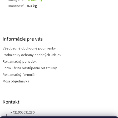
Hmotnosť
:
0.3 kg
Z
á
p
ä
Informácie pre vás
t
Všeobecné obchodné podmienky
i
Podmienky ochrany osobných údajov
e
Reklamačný poriadok
Formulár na odstúpenie od zmluvy
Reklamačný formulár
Moja objednávka
Kontakt
+421905631280