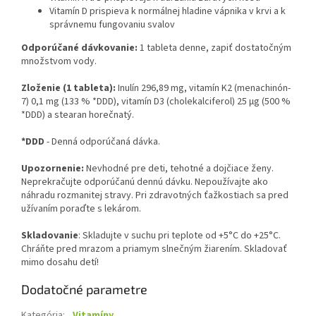
Vitamín D prispieva k normálnej hladine vápnika v krvi a k
správnemu fungovaniu svalov
Odporúčané dávkovanie:
1 tableta denne, zapiť dostatočným
množstvom vody.
Zloženie (1 tableta):
Inulín 296,89 mg, vitamín K2 (menachinón-
7) 0,1 mg (133 % *DDD), vitamín D3 (cholekalciferol) 25 μg (500 %
*DDD) a stearan horečnatý.
*DDD
- Denná odporúčaná dávka.
Upozornenie:
Nevhodné pre deti, tehotné a dojčiace ženy.
Neprekračujte odporúčanú dennú dávku. Nepoužívajte ako
náhradu rozmanitej stravy. Pri zdravotných ťažkostiach sa pred
užívaním poraďte s lekárom.
Skladovanie
: Skladujte v suchu pri teplote od +5°C do +25°C.
Chráňte pred mrazom a priamym slnečným žiarením. Skladovať
mimo dosahu detí!
Dodatočné parametre
Kategória
:
Vitamíny