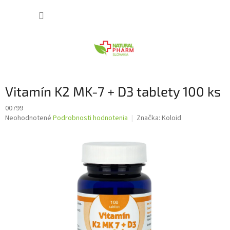
Prejsť
NÁKUP
na
obsah
KOŠÍK
Vitamín K2 MK-7 + D3 tablety 100 ks
00799
Priemerné
Neohodnotené
Podrobnosti hodnotenia
Značka:
Koloid
hodnotenie
produktu
je
0,0
z
5
hviezdičiek.