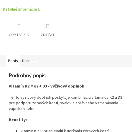
Detailné informácie
OPÝTAŤ SA
ZDIEĽAŤ
Popis
Diskusia
Podrobný popis
Vitamín K2 MK7 + D3 - Výživový doplnok
Tento výživový doplnok poskytuje kombináciu vitamínov K2 a D3
pre podporu zdravých kostí, svalov a správneho vstrebávania
vápnika v tele.
Benefity:
Vitamín K a D prispievajú k udržaniu zdravých kostí