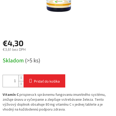
€4,30
€3,61 bez DPH
Jednotková
Skladom
(>5 ks)
cena:
Pridať do košíka
Vitamín C
prispieva k správnemu fungovaniu imunitného systému,
znižuje únavu a vyčerpanie a zlepšuje vstrebávanie železa. Tento
výživový doplnok obsahuje 80 mg vitamínu C v jednej tablete a je
vhodný na každodennú podporu zdravia.