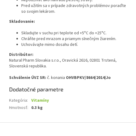
Nepoužívať ako náhradu pestrej stravy.
Pred užitím sa v prípade zdravotných problémov poraďte
so svojim lekárom.
Skladovanie:
Skladujte v suchu pri teplote od +5°C do +25°C.
Chráňte pred mrazom a priamym slnečným žiarením.
Uchovávajte mimo dosahu detí.
Distribútor:
Natural Pharm Slovakia s.r.o., Oravická 2616, 02801 Trstená,
Slovenská republika.
Schválenie ÚVZ SR:
č. konania
OHVBPKV/8664/2014/Jo
Dodatočné parametre
Kategória
:
Vitamíny
Hmotnosť
:
0.3 kg
Z
á