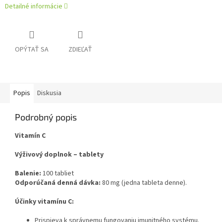
Detailné informácie
OPÝTAŤ SA
ZDIEĽAŤ
Popis
Diskusia
Podrobný popis
Vitamín C
Výživový doplnok – tablety
Balenie:
100 tabliet
Odporúčaná denná dávka:
80 mg (jedna tableta denne).
Účinky vitamínu C:
Prispieva k správnemu fungovaniu imunitného systému.