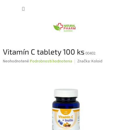
Prejsť
NÁKUP
na
obsah
KOŠÍK
Vitamín C tablety 100 ks
00402
Priemerné
Neohodnotené
Podrobnosti hodnotenia
Značka:
Koloid
hodnotenie
produktu
je
0,0
z
5
hviezdičiek.