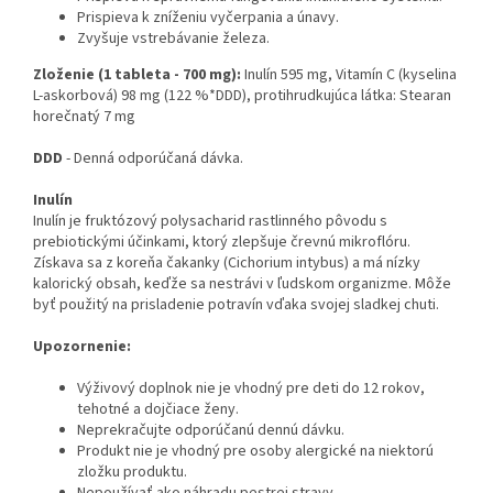
Prispieva k zníženiu vyčerpania a únavy.
Zvyšuje vstrebávanie železa.
Zloženie (1 tableta - 700 mg):
Inulín 595 mg, Vitamín C
(kyselina
L-askorbová) 98 mg (122 %*DDD), protihrudkujúca látka: Stearan
horečnatý 7 mg
DDD
- Denná odporúčaná dávka.
Inulín
Inulín je fruktózový polysacharid rastlinného pôvodu s
prebiotickými účinkami, ktorý zlepšuje črevnú mikroflóru.
Získava sa z koreňa čakanky (Cichorium intybus) a má nízky
kalorický obsah, keďže sa nestrávi v ľudskom organizme. Môže
byť použitý na prisladenie potravín vďaka svojej sladkej chuti.
Upozornenie:
Výživový doplnok nie je vhodný pre deti do 12 rokov,
tehotné a dojčiace ženy.
Neprekračujte odporúčanú dennú dávku.
Produkt nie je vhodný pre osoby alergické na niektorú
zložku produktu.