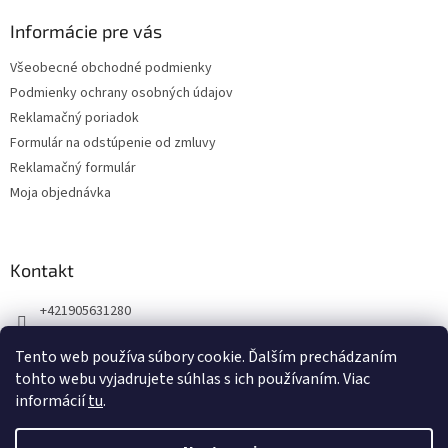
p
ä
Informácie pre vás
t
Všeobecné obchodné podmienky
i
Podmienky ochrany osobných údajov
e
Reklamačný poriadok
Formulár na odstúpenie od zmluvy
Reklamačný formulár
Moja objednávka
Kontakt
+421905631280
Náš Facebook
Tento web používa súbory cookie. Ďalším prechádzaním
123zdravie.sk/
tohto webu vyjadrujete súhlas s ich používaním. Viac
informácií
tu
.