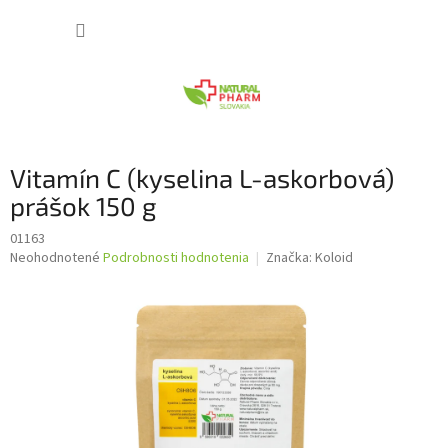
Prejsť
NÁKUP
na
obsah
KOŠÍK
Vitamín C (kyselina L-askorbová)
prášok 150 g
01163
Priemerné
Neohodnotené
Podrobnosti hodnotenia
Značka:
Koloid
hodnotenie
produktu
je
0,0
z
5
hviezdičiek.