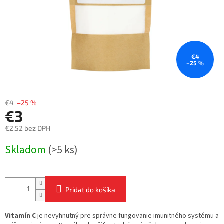
€4
–25 %
€4
–25 %
€3
€2,52 bez DPH
Jednotková
Skladom
(>5 ks)
cena:
Pridať do košíka
Vitamín C
je nevyhnutný pre správne fungovanie imunitného systému a