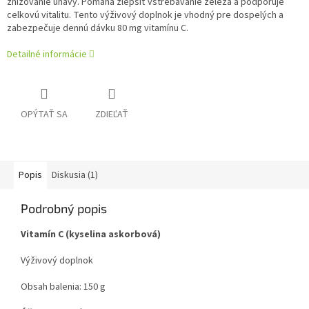
znižovanie únavy. Pomáha zlepšiť vstrebávanie železa a podporuje
celkovú vitalitu. Tento výživový doplnok je vhodný pre dospelých a
zabezpečuje dennú dávku 80 mg vitamínu C.
Detailné informácie
OPÝTAŤ SA
ZDIEĽAŤ
Popis
Diskusia (1)
Podrobný popis
Vitamín C (kyselina askorbová)
Výživový doplnok
Obsah balenia: 150 g