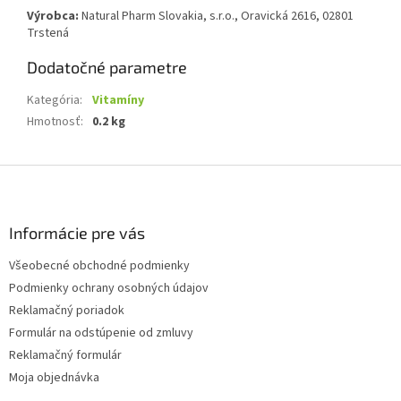
Výrobca:
Natural Pharm Slovakia, s.r.o., Oravická 2616, 02801
Trstená
Dodatočné parametre
Kategória
:
Vitamíny
Hmotnosť
:
0.2 kg
Z
á
p
ä
Informácie pre vás
t
Všeobecné obchodné podmienky
i
Podmienky ochrany osobných údajov
e
Reklamačný poriadok
Formulár na odstúpenie od zmluvy
Reklamačný formulár
Moja objednávka