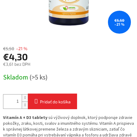
€5,50
–21 %
€5,50
–21 %
€4,30
€3,61 bez DPH
Jednotková
Skladom
(>5 ks)
cena:
Pridať do košíka
Vitamín A + D3 tablety
sú výživový doplnok, ktorý podporuje zdravie
pokožky, zraku, kosti, svalov a imunitného systému. Vitamín A prispieva
k správnej látkovej premene železa a zdravým slizniciam, zatiaľ čo
vitamín D3 pomáha pri vstrebávaní vápnika a fosforu a udržiava zdravé