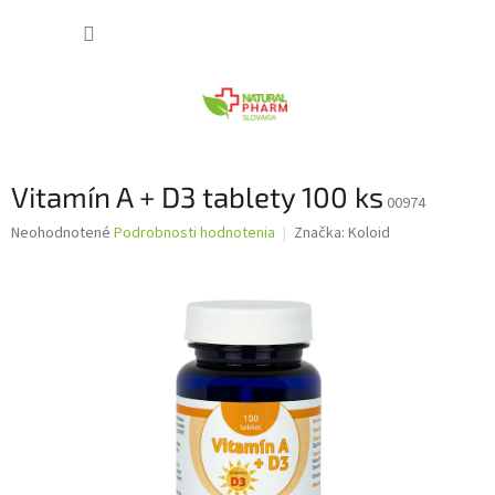
Prejsť
NÁKUP
na
obsah
KOŠÍK
Vitamín A + D3 tablety 100 ks
00974
Priemerné
Neohodnotené
Podrobnosti hodnotenia
Značka:
Koloid
hodnotenie
produktu
je
0,0
z
5
hviezdičiek.