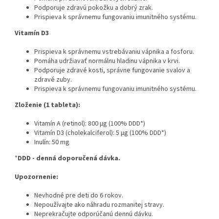
Podporuje zdravú pokožku a dobrý zrak.
Prispieva k správnemu fungovaniu imunitného systému.
Vitamín D3
Prispieva k správnemu vstrebávaniu vápnika a fosforu.
Pomáha udržiavať normálnu hladinu vápnika v krvi.
Podporuje zdravé kosti, správne fungovanie svalov a
zdravé zuby.
Prispieva k správnemu fungovaniu imunitného systému.
Zloženie (1 tableta):
Vitamín A (retinol): 800 µg (100% DDD*)
Vitamín D3 (cholekalciferol): 5 µg (100% DDD*)
Inulín: 50 mg
*
DDD - denná doporučená dávka.
Upozornenie:
Nevhodné pre deti do 6 rokov.
Nepoužívajte ako náhradu rozmanitej stravy.
Neprekračujte odporúčanú dennú dávku.