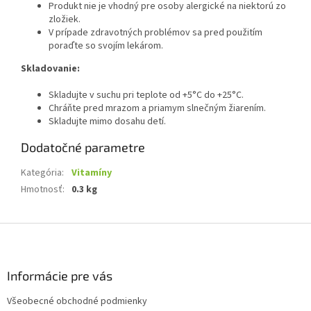
Produkt nie je vhodný pre osoby alergické na niektorú zo
zložiek.
V prípade zdravotných problémov sa pred použitím
poraďte so svojím lekárom.
Skladovanie:
Skladujte v suchu pri teplote od +5°C do +25°C.
Chráňte pred mrazom a priamym slnečným žiarením.
Skladujte mimo dosahu detí.
Dodatočné parametre
Kategória
:
Vitamíny
Hmotnosť
:
0.3 kg
Z
á
p
ä
Informácie pre vás
t
Všeobecné obchodné podmienky
i