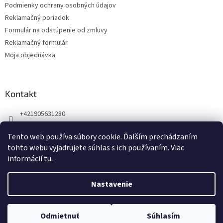
Podmienky ochrany osobných údajov
e
Reklamačný poriadok
Formulár na odstúpenie od zmluvy
Reklamačný formulár
Moja objednávka
Kontakt
+421905631280
Náš Facebook
Tento web používa súbory cookie. Ďalším prechádzaním
123zdravie.sk/
tohto webu vyjadrujete súhlas s ich používaním. Viac
informácií
tu
.
Nastavenie
Vytvoril Shoptet
Odmietnuť
Súhlasím
Copyright 2026
Koloid
. Všetky práva vyhradené.