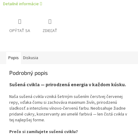
Detailné informácie
OPÝTAŤ SA
ZDIEĽAŤ
Popis
Diskusia
Podrobný popis
Sušená cvikla — prirodzená energia v každom kúsku.
Naša sušená cvikla vzniká šetrným sušením čerstvej červenej
repy, vďaka čomu si zachováva maximum živín, prirodzenú
sladkosť a intenzívnu vínovo-červenú farbu. Neobsahuje žiadne
pridané cukry, konzervanty ani umelé farbivá — len čistá cvikla v
tej najlepšej forme.
Prečo si zamilujete sušenú cviklu?