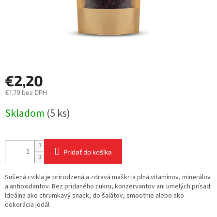
€2,20
€1,79 bez DPH
Jednotková
Skladom
(5 ks)
cena:
Pridať do košíka
Sušená cvikla je prirodzená a zdravá maškrta plná vitamínov, minerálov
a antioxidantov. Bez pridaného cukru, konzervantov ani umelých prísad.
Ideálna ako chrumkavý snack, do šalátov, smoothie alebo ako
dekorácia jedál.