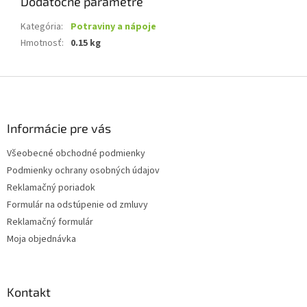
Dodatočné parametre
Kategória
:
Potraviny a nápoje
Hmotnosť
:
0.15 kg
Z
á
p
ä
Informácie pre vás
t
Všeobecné obchodné podmienky
i
Podmienky ochrany osobných údajov
e
Reklamačný poriadok
Formulár na odstúpenie od zmluvy
Reklamačný formulár
Moja objednávka
Kontakt