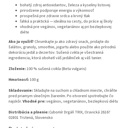
bohatý zdroj antioxidantov, železa a kyseliny listovej
prirodzene podporuje energiu a výkonnosť
prospešná pre zdravie srdca a krvný tlak
ľahká a praktická — ideálna na cesty, do práce aj školy
vhodná pre vegánov, vegetariánov aj pri bezlepkovej
diéte
Ako ju využiť?
Chrumkajte ju ako zdravý snack, pridajte do
šalátov, granoly, smoothie, jogurtu alebo použite ako prírodnú
dekoráciu jedál a dezertov. Sušená cvikla je všestranná
ingrediencia, ktorá obohatí váš jedálniček aj váš tanier.
Zloženie:
100 % sušená cvikla (Beta vulgaris)
Hmotnosť:
100 g
Skladovanie:
Skladujte na suchom a chladnom mieste, chráňte
pred priamym slnečným žiarením. Po otvorení spotrebujte čo
najskôr.
Vhodné pre:
vegánov, vegetariánov, bezlepkovú diétu
Distribúcia a plnenie:
Ľubomír Drgáň TRIX, Oravická 2616?
02801 Trstená, Slovensko