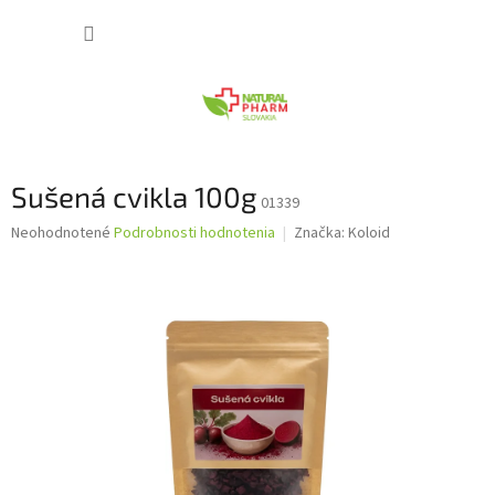
Prejsť
NÁKUP
na
obsah
KOŠÍK
Sušená cvikla 100g
01339
Priemerné
Neohodnotené
Podrobnosti hodnotenia
Značka:
Koloid
hodnotenie
produktu
je
0,0
z
5
hviezdičiek.