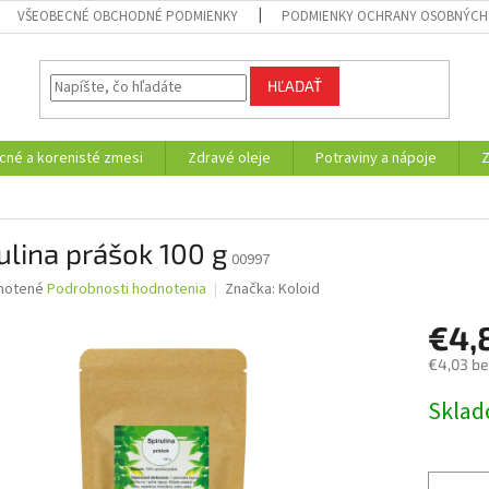
VŠEOBECNÉ OBCHODNÉ PODMIENKY
PODMIENKY OCHRANY OSOBNÝCH
HĽADAŤ
cné a korenisté zmesi
Zdravé oleje
Potraviny a nápoje
ulina prášok 100 g
00997
né
notené
Podrobnosti hodnotenia
Značka:
Koloid
nie
€4,
u
€4,03 b
Jednotk
Skla
cena:
iek.