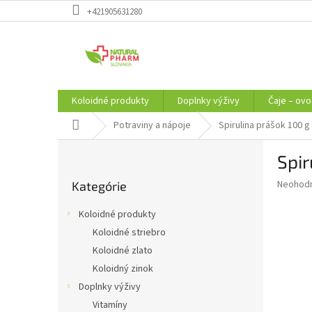
Prejsť
+421905631280
na
obsah
Koloidné produkty
Doplnky výživy
Čaje – ovo
Domov
Potraviny a nápoje
Spirulina prášok 100 g
B
Spir
o
Preskočiť
č
Priemer
Neohod
Kategórie
kategórie
n
hodnote
ý
produkt
Koloidné produkty
p
je
Koloidné striebro
0,0
a
z
Koloidné zlato
n
5
e
Koloidný zinok
hviezdič
l
Doplnky výživy
Vitamíny