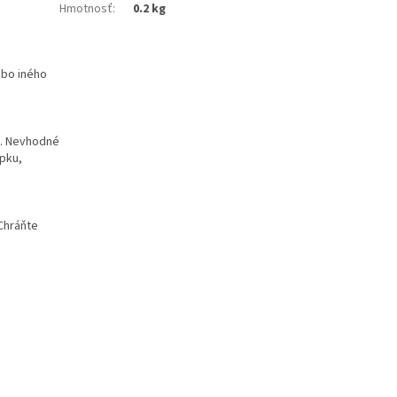
Hmotnosť
:
0.2 kg
ebo iného
y. Nevhodné
epku,
Chráňte