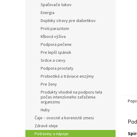
Spaľovače tukov
Energia
Doplnky stravy pre diabetikov
Proti parazitom
Kĺbová výživa
Podpora pečene
Pre lepší spánok
Srdce a cievy
Podpora prostaty
Probiotiká a tráviace enzýmy
Pre ženy
Produkty vhodné na podporu tela
počas intenzívneho zaťaženia
Popi
organizmu
Huby
Čaje – ovocné a korenisté zmesi
Pod
Zdravé oleje
Spir
Potraviny a nápoje