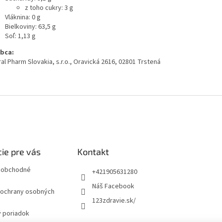
z toho cukry: 3 g
Vláknina: 0 g
Bielkoviny: 63,5 g
Soľ: 1,13 g
bca:
al Pharm Slovakia, s.r.o., Oravická 2616, 02801 Trstená
ie pre vás
Kontakt
 obchodné
+421905631280
Náš Facebook
ochrany osobných
123zdravie.sk/
 poriadok