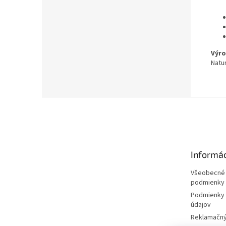
Výro
Natur
Z
á
p
ä
t
Informác
i
e
Všeobecné
podmienky
Podmienky 
údajov
Reklamačný