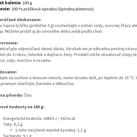
h balenia:
100 g
enie:
100 % prášková spirulina (Spirulina platensis).
rúčané dávkovanie:
 čajovú lyžičku (približne 3 g) rozmiešajte v pohári vody, ovocnej šťavy al
a. Môžete pridať aj do smoothie alebo jedál podľa chuti.
ornenie:
ekračujte odporúčanú dennú dávku. Výrobok nie je náhradou pestrej strav
deti do 3 rokov, tehotné a dojčiace ženy. Produkt môže obsahovať stopy l
ice, sóje, orechov a sezamu.
dovanie:
dujte na suchom a tmavom mieste, mimo dosahu detí, pri teplote do 25 °C. 
 priamym slnečným žiarením a vlhkosťou.
ina pôvodu:
Čína
vové hodnoty na 100 g:
Energetická hodnota: 1686 kJ / 343 kcal
Tuky: 8,2 g
z toho nasýtené mastné kyseliny: 1,1 g
Sacharidy: 9,1 g