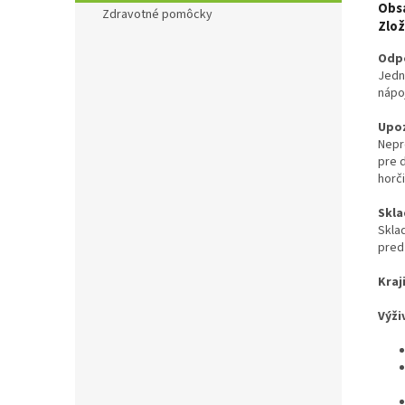
Obsa
Zdravotné pomôcky
Zlož
Odpo
Jednu
nápoj
Upoz
Nepr
pre 
horč
Skla
Skla
pred
Kraj
Výži