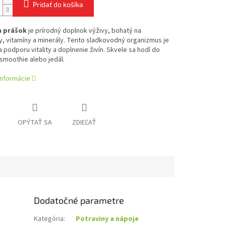
Pridať do košíka
a prášok
je prírodný doplnok výživy, bohatý na
y, vitamíny a minerály. Tento sladkovodný organizmus je
a podporu vitality a doplnenie živín. Skvele sa hodí do
smoothie alebo jedál.
informácie
OPÝTAŤ SA
ZDIEĽAŤ
Dodatočné parametre
Kategória
:
Potraviny a nápoje