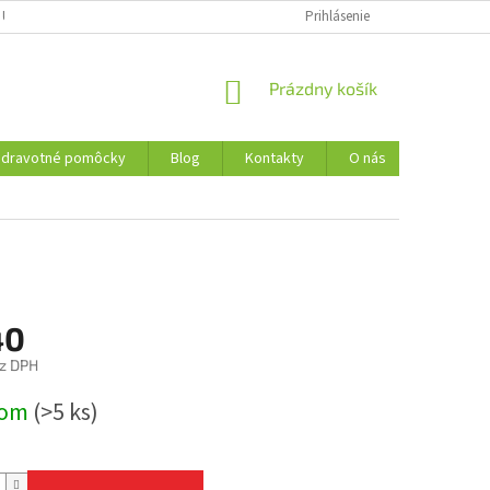
 ÚDAJOV
REKLAMAČNÝ PORIADOK
FORMULÁR NA ODSTÚPENIE OD 
Prihlásenie
NÁKUPNÝ
Prázdny košík
KOŠÍK
Zdravotné pomôcky
Blog
Kontakty
O nás
40
z DPH
ová
dom
(>5 ks)