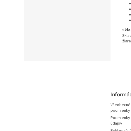
Skla
Skla
žiar
Z
á
p
ä
t
Informác
i
e
Všeobecné
podmienky
Podmienky 
údajov
Reklamačný