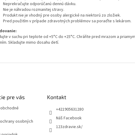
Neprekračujte odporúčanú dennú dávku.
Nie je náhradou rozmanitej stravy.
Produkt nie je vhodný pre osoby alergické na niektorú zo zložiek.
Pred použitím v prípade zdravotných problémov sa poraďte s lekárom.
dovanie:
dujte v suchu pri teplote od +5°C do +25°C. Chráňte pred mrazom a priamy
ením. Skladujte mimo dosahu detí.
ie pre vás
Kontakt
 obchodné
+421905631280
Náš Facebook
ochrany osobných
123zdravie.sk/
 poriadok