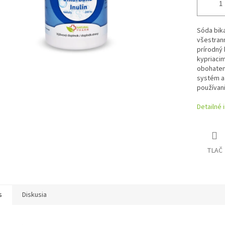
Sóda bika
všestrann
prírodný 
kypriacim
obohatený
systém a
používan
Detailné 
TLAČ
s
Diskusia