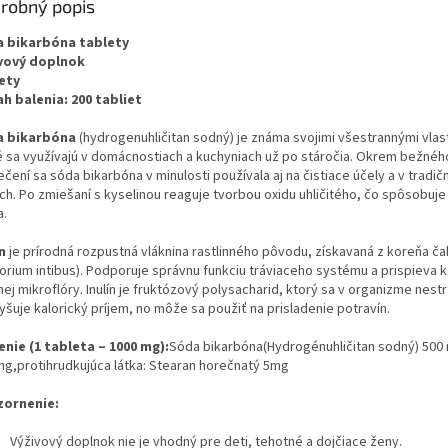
robný popis
 bikarbóna tablety
vový doplnok
ety
h balenia: 200 tabliet
a bikarbóna
(hydrogenuhličitan sodný) je známa svojimi všestrannými vla
é sa využívajú v domácnostiach a kuchyniach už po stáročia. Okrem bežnéh
ečení sa sóda bikarbóna v minulosti používala aj na čistiace účely a v tradič
och. Po zmiešaní s kyselinou reaguje tvorbou oxidu uhličitého, čo spôsobuje
a.
n
je prírodná rozpustná vláknina rastlinného pôvodu, získavaná z koreňa č
horium intibus). Podporuje správnu funkciu tráviaceho systému a prispieva k
ej mikroflóry. Inulín je fruktózový polysacharid, ktorý sa v organizme nestr
šuje kalorický príjem, no môže sa použiť na prisladenie potravín.
enie (1 tableta – 1000 mg):
Sóda bikarbóna(Hydrogénuhličitan sodný) 500 m
mg,protihrudkujúca látka: Stearan horečnatý 5mg
ornenie:
Výživový doplnok nie je vhodný pre deti, tehotné a dojčiace ženy.