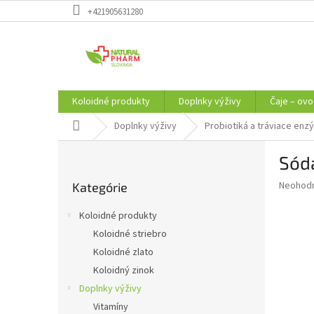
Prejsť
+421905631280
na
obsah
Koloidné produkty
Doplnky výživy
Čaje – ovo
Domov
Doplnky výživy
Probiotiká a tráviace enz
B
Sóda
o
Preskočiť
č
Priemer
Neohod
Kategórie
kategórie
n
hodnote
ý
produkt
Koloidné produkty
p
je
Koloidné striebro
0,0
a
z
Koloidné zlato
n
5
e
Koloidný zinok
hviezdič
l
Doplnky výživy
Vitamíny