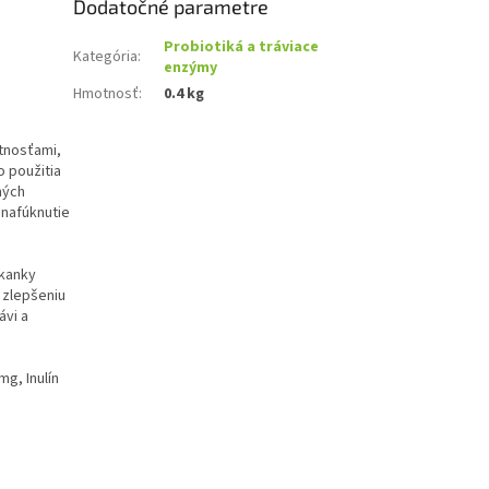
Dodatočné parametre
Probiotiká a tráviace
Kategória
:
enzýmy
Hmotnosť
:
0.4 kg
stnosťami,
o použitia
ných
 nafúknutie
akanky
 zlepšeniu
ávi a
g, Inulín