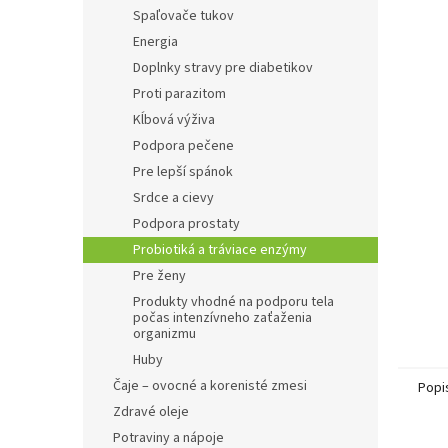
Spaľovače tukov
Energia
Doplnky stravy pre diabetikov
Proti parazitom
Kĺbová výživa
Podpora pečene
Pre lepší spánok
Srdce a cievy
Podpora prostaty
Probiotiká a tráviace enzýmy
Pre ženy
Produkty vhodné na podporu tela
počas intenzívneho zaťaženia
organizmu
Huby
Čaje – ovocné a korenisté zmesi
Popi
Zdravé oleje
Potraviny a nápoje