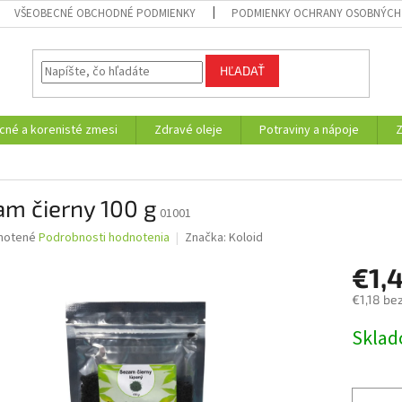
VŠEOBECNÉ OBCHODNÉ PODMIENKY
PODMIENKY OCHRANY OSOBNÝCH
HĽADAŤ
cné a korenisté zmesi
Zdravé oleje
Potraviny a nápoje
m čierny 100 g
01001
né
notené
Podrobnosti hodnotenia
Značka:
Koloid
nie
€1,
u
€1,18 be
Jednotk
Skla
cena:
iek.