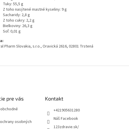
Tuky: 55,5 g
Z toho nasýtené mastné kyseliny: 9 g
Sacharidy: 2,8 g
Z toho cukry: 2,2 g
Bielkoviny: 26,3 g
Soľ: 0,01 g
a:
al Pharm Slovakia, s.r.o., Oravická 2616, 02801 Trstená
ie pre vás
Kontakt
 obchodné
+421905631280
Náš Facebook
ochrany osobných
123zdravie.sk/