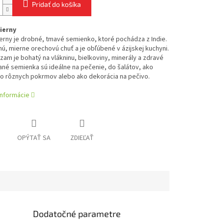
Pridať do košíka
ierny
erny je drobné, tmavé semienko, ktoré pochádza z Indie.
ú, mierne orechovú chuť a je obľúbené v ázijskej kuchyni.
zam je bohatý na vlákninu, bielkoviny, minerály a zdravé
ané semienka sú ideálne na pečenie, do šalátov, ako
do rôznych pokrmov alebo ako dekorácia na pečivo.
informácie
OPÝTAŤ SA
ZDIEĽAŤ
Dodatočné parametre