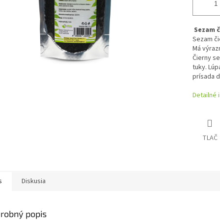
Sezam č
Sezam či
Má výrazn
Čierny se
tuky. Lúp
prísada 
Detailné 
TLAČ
s
Diskusia
robný popis