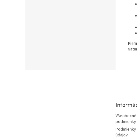
Firm
Natur
Z
á
p
ä
t
Informác
i
e
Všeobecné
podmienky
Podmienky 
údajov