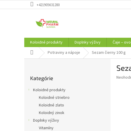
Prejsť
+421905631280
na
obsah
Koloidné produkty
Doplnky výživy
Čaje – ovo
Domov
Potraviny a nápoje
Sezam čierny 100 g
B
Seza
o
Preskočiť
č
Priemer
Neohod
Kategórie
kategórie
n
hodnote
ý
produkt
Koloidné produkty
p
je
Koloidné striebro
0,0
a
z
Koloidné zlato
n
5
e
Koloidný zinok
hviezdič
l
Doplnky výživy
Vitamíny