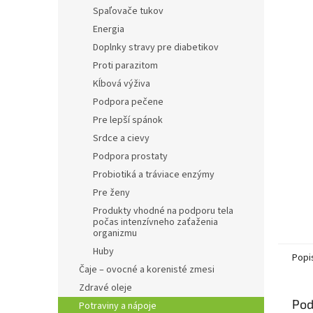
Spaľovače tukov
Energia
Doplnky stravy pre diabetikov
Proti parazitom
Kĺbová výživa
Podpora pečene
Pre lepší spánok
Srdce a cievy
Podpora prostaty
Probiotiká a tráviace enzýmy
Pre ženy
Produkty vhodné na podporu tela
počas intenzívneho zaťaženia
organizmu
Huby
Popi
Čaje – ovocné a korenisté zmesi
Zdravé oleje
Pod
Potraviny a nápoje