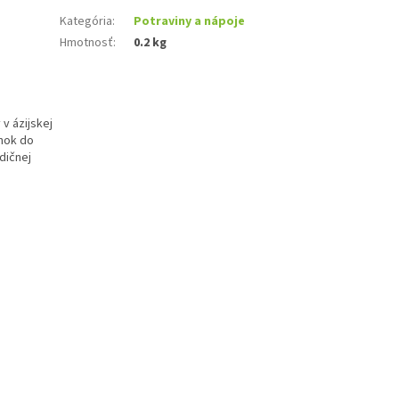
Kategória
:
Potraviny a nápoje
Hmotnosť
:
0.2 kg
v ázijskej
lnok do
dičnej