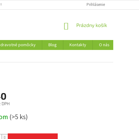
 ÚDAJOV
REKLAMAČNÝ PORIADOK
FORMULÁR NA ODSTÚPENIE OD 
Prihlásenie
NÁKUPNÝ
Prázdny košík
KOŠÍK
Zdravotné pomôcky
Blog
Kontakty
O nás
40
z DPH
ová
dom
(>5 ks)