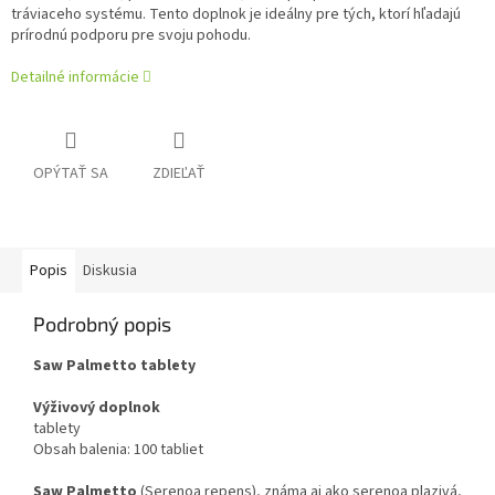
tráviaceho systému. Tento doplnok je ideálny pre tých, ktorí hľadajú
prírodnú podporu pre svoju pohodu.
Detailné informácie
OPÝTAŤ SA
ZDIEĽAŤ
Popis
Diskusia
Podrobný popis
Saw Palmetto tablety
Výživový doplnok
tablety
Obsah balenia: 100 tabliet
Saw Palmetto
(Serenoa repens), známa aj ako serenoa plazivá,