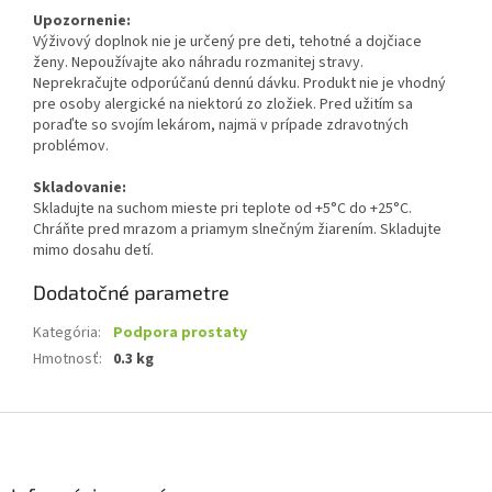
Upozornenie:
Výživový doplnok nie je určený pre deti, tehotné a dojčiace
ženy. Nepoužívajte ako náhradu rozmanitej stravy.
Neprekračujte odporúčanú dennú dávku. Produkt nie je vhodný
pre osoby alergické na niektorú zo zložiek. Pred užitím sa
poraďte so svojím lekárom, najmä v prípade zdravotných
problémov.
Skladovanie:
Skladujte na suchom mieste pri teplote od +5°C do +25°C.
Chráňte pred mrazom a priamym slnečným žiarením. Skladujte
mimo dosahu detí.
Dodatočné parametre
Kategória
:
Podpora prostaty
Hmotnosť
:
0.3 kg
Z
á
p