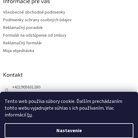
ä
Informácie pre vás
t
Všeobecné obchodné podmienky
i
Podmienky ochrany osobných údajov
e
Reklamačný poriadok
Formulár na odstúpenie od zmluvy
Reklamačný formulár
Moja objednávka
Kontakt
+421905631280
Náš Facebook
Tento web používa súbory cookie. Ďalším prechádzaním
123zdravie.sk/
tohto webu vyjadrujete súhlas s ich používaním. Viac
informácií
tu
.
Nastavenie
Vytvoril Shoptet