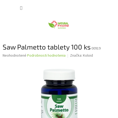
Prejsť
NÁKUP
na
obsah
KOŠÍK
Saw Palmetto tablety 100 ks
00919
Priemerné
Neohodnotené
Podrobnosti hodnotenia
Značka:
Koloid
hodnotenie
produktu
je
0,0
z
5
hviezdičiek.