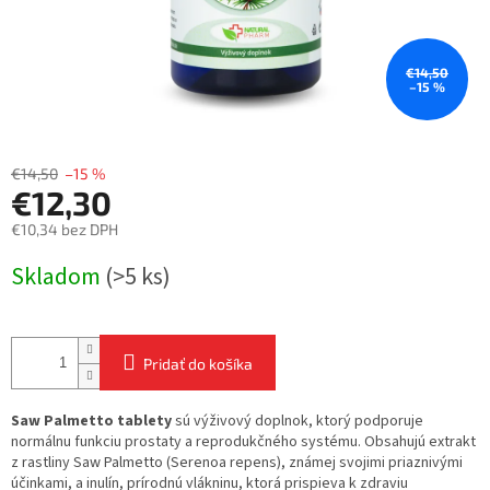
€14,50
–15 %
€14,50
–15 %
€12,30
€10,34 bez DPH
Jednotková
Skladom
(>5 ks)
cena:
Pridať do košíka
Saw Palmetto tablety
sú výživový doplnok, ktorý podporuje
normálnu funkciu prostaty a reprodukčného systému. Obsahujú extrakt
z rastliny Saw Palmetto (Serenoa repens), známej svojimi priaznivými
účinkami, a inulín, prírodnú vlákninu, ktorá prispieva k zdraviu