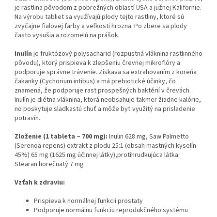
je rastlina pôvodom z pobrežných oblastí USA a južnej Kalifornie.
Na výrobu tabliet sa využívajú plody tejto rastliny, ktoré sú
zvyčajne fialovej farby a veľkosti hrozna. Po zbere sa plody
často vysušia a rozomelú na prášok.
Inulín
je fruktózový polysacharid (rozpustná vláknina rastlinného
pôvodu), ktorý prispieva k zlepšeniu črevnej mikroflóry a
podporuje správne trávenie. Získava sa extrahovaním z koreňa
čakanky (Cychorium intibus) a má prebiotické účinky, čo
znamená, že podporuje rast prospešných baktérií v črevách.
Inulín je diétna vláknina, ktorá neobsahuje takmer žiadne kalórie,
no poskytuje sladkastú chuť a môže byť využitý na prisladenie
potravín.
Zloženie (1 tableta – 700 mg):
Inulin 628 mg, Saw Palmetto
(Serenoa repens) extrakt z plodu 25:1 (obsah mastných kyselín
45%) 65 mg (1625 mg účinnej látky),protihrudkujúca látka:
Stearan horečnatý 7 mg
Vzťah k zdraviu:
Prispieva k normálnej funkcii prostaty
Podporuje normálnu funkciu reprodukčného systému