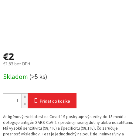
€2
€1,63 bez DPH
Jednotková
Skladom
(>5 ks)
cena:
Pridať do košíka
Antigénový rýchlotest na Covid-19 poskytuje výsledky do 15 minút a
deteguje antigén SARS-CoV-2 z prednej nosnej dutiny alebo nosohltanu.
Má vysokú senzitivitu (98,4%) a špecificitu (98,1%), čo zaručuje
presnosť výsledkov. Test je jednoduchý na použitie, neinvazívny a