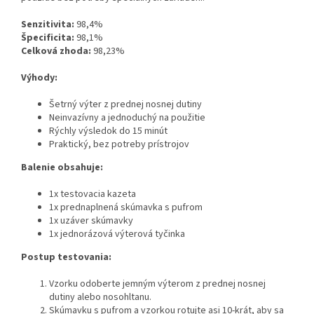
Senzitivita:
98,4%
Špecificita:
98,1%
Celková zhoda:
98,23%
Výhody:
Šetrný výter z prednej nosnej dutiny
Neinvazívny a jednoduchý na použitie
Rýchly výsledok do 15 minút
Praktický, bez potreby prístrojov
Balenie obsahuje:
1x testovacia kazeta
1x prednaplnená skúmavka s pufrom
1x uzáver skúmavky
1x jednorázová výterová tyčinka
Postup testovania:
Vzorku odoberte jemným výterom z prednej nosnej
dutiny alebo nosohltanu.
Skúmavku s pufrom a vzorkou rotujte asi 10-krát, aby sa