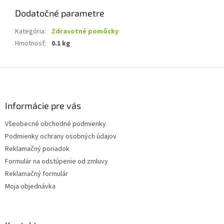
Dodatočné parametre
Kategória
:
Zdravotné pomôcky
Hmotnosť
:
0.1 kg
Z
á
p
ä
Informácie pre vás
t
Všeobecné obchodné podmienky
i
Podmienky ochrany osobných údajov
e
Reklamačný poriadok
Formulár na odstúpenie od zmluvy
Reklamačný formulár
Moja objednávka