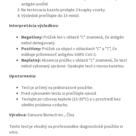
antigén uvoľnil.
Na testovaciu kazetu pridajte 3 kvapky vzorky.
Výsledok prečítajte do 15 minút.
Interpretácia výsledkov:
Negatívny:
Prúžok len v oblasti "C" znamená, že antigén
nebol detegovaný.
Pozitívny:
Prúžok sa objaví v oblastiach "C" a "T", čo
indikuje prítomnosť antigénu SARS-CoV-2.
Neplatný:
Absencia prúžku v oblasti "C" znamená, že test
nebol vykonaný správne. Opakujte test s novou kazetou.
Upozornenia:
Test je určený na jednorazové použitie.
Pred vykonaním testu si prečítajte návod.
Testujte pri izbovej teplote (15-30°C) a v prostredí bez
silného prúdenia vzduchu.
Výrobca:
Sansure Biotech Inc., Čína
Tento test je vhodný na profesionálne diagnostické použitie in
vitro.