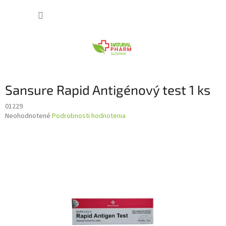
Prejsť
NÁKUP
na
obsah
KOŠÍK
Sansure Rapid Antigénový test 1 ks
01229
Priemerné
Neohodnotené
Podrobnosti hodnotenia
hodnotenie
produktu
je
0,0
z
5
hviezdičiek.