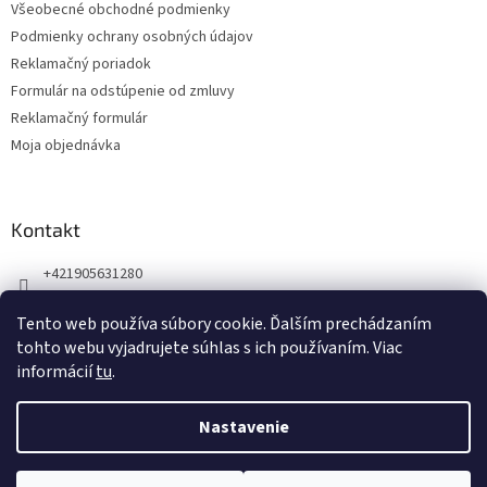
Všeobecné obchodné podmienky
i
Podmienky ochrany osobných údajov
e
Reklamačný poriadok
Formulár na odstúpenie od zmluvy
Reklamačný formulár
Moja objednávka
Kontakt
+421905631280
Náš Facebook
Tento web používa súbory cookie. Ďalším prechádzaním
123zdravie.sk/
tohto webu vyjadrujete súhlas s ich používaním. Viac
informácií
tu
.
Nastavenie
Vytvoril Shoptet