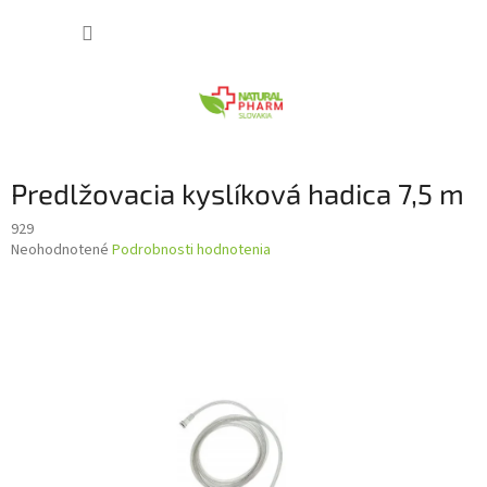
Prejsť
NÁKUP
na
obsah
KOŠÍK
Predlžovacia kyslíková hadica 7,5 m
929
Priemerné
Neohodnotené
Podrobnosti hodnotenia
hodnotenie
produktu
je
0,0
z
5
hviezdičiek.