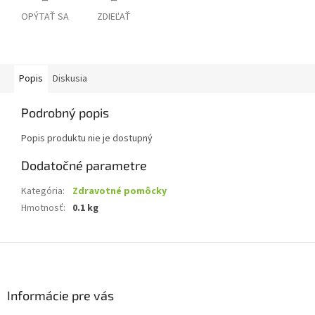
OPÝTAŤ SA
ZDIEĽAŤ
Popis
Diskusia
Podrobný popis
Popis produktu nie je dostupný
Dodatočné parametre
Kategória
:
Zdravotné pomôcky
Hmotnosť
:
0.1 kg
Z
á
p
ä
Informácie pre vás
t