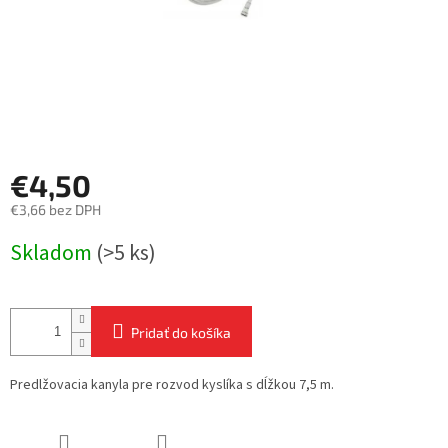
€4,50
€3,66 bez DPH
Jednotková
Skladom
(>5 ks)
cena:
Pridať do košíka
Predlžovacia kanyla pre rozvod kyslíka s dĺžkou 7,5 m.