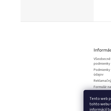
Z
á
p
ä
t
Informác
i
e
Všeobecné
podmienky
Podmienky 
údajov
Reklamačný
Formulár n
zmluvy
Reklamačný
Tento web p
tohto webu v
Moja objed
informácií
t