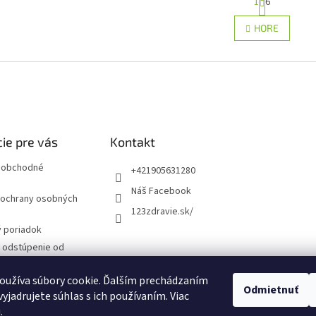
1
6
t
r
O
HORE
á
v
n
l
k
á
o
d
v
a
a
c
n
i
i
e
e
p
ie pre vás
Kontakt
r
v
 obchodné
+421905631280
k
Náš Facebook
y
ochrany osobných
v
123zdravie.sk/
ý
 poriadok
p
a odstúpenie od
i
s
u
 formulár
oužíva súbory cookie. Ďalším prechádzaním
Odmietnuť
yjadrujete súhlas s ich používaním. Viac
návka
u
.