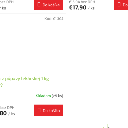
 bez DPH
€15,04 bez DPH
Do košíka
Do
€17,90
/ ks
/ ks
Kód:
01304
 z púpavy lekárskej 1 kg
ný
Skladom
(>5 ks)
 bez DPH
Do košíka
,80
/ ks
S