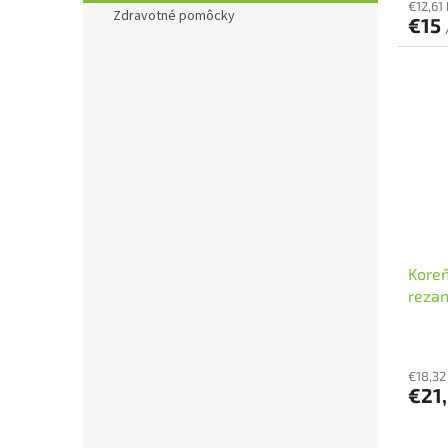
€12,61
Zdravotné pomôcky
€15
Koreň
reza
€18,32
€21