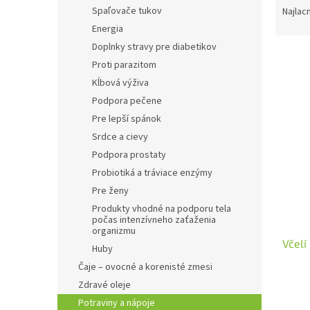
a
Spaľovače tukov
Najlac
d
Energia
e
Doplnky stravy pre diabetikov
n
Proti parazitom
i
Kĺbová výživa
e
V
p
Podpora pečene
ý
r
Pre lepší spánok
p
o
Srdce a cievy
i
d
s
Podpora prostaty
u
p
Probiotiká a tráviace enzýmy
k
r
Pre ženy
t
o
o
Produkty vhodné na podporu tela
d
počas intenzívneho zaťaženia
v
u
organizmu
Včelí
k
Huby
t
Čaje – ovocné a korenisté zmesi
o
Zdravé oleje
v
Potraviny a nápoje