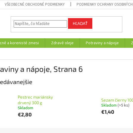
VŠEOBECNÉ OBCHODNÉ PODMIENKY
PODMIENKY OCHRANY OSOBNÝCH
HĽADAŤ
cné a korenisté zmesi
Zdravé oleje
Potraviny a nápoje
aviny a nápoje
, Strana 6
edávanejšie
Pestrec mariánsky
Sezam čierny 10
drvený 300 g
Skladom
(>5 ks)
Skladom
€1,40
€2,80