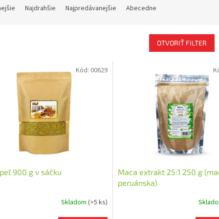
nejšie
Najdrahšie
Najpredávanejšie
Abecedne
OTVORIŤ FILTER
Kód:
00629
K
 peľ 900 g v sáčku
Maca extrakt 25:1 250 g (ma
peruánska)
Skladom
(>5 ks)
Sklad