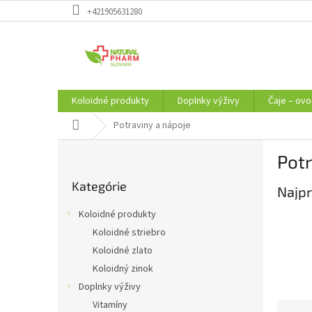
Prejsť
+421905631280
na
obsah
Koloidné produkty
Doplnky výživy
Čaje – ovo
Domov
Potraviny a nápoje
B
Potr
o
Preskočiť
č
Kategórie
kategórie
Najpr
n
ý
Koloidné produkty
p
Koloidné striebro
a
Koloidné zlato
n
e
Koloidný zinok
l
Doplnky výživy
Vitamíny
R