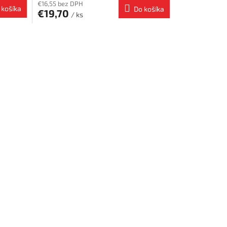
€16,55 bez DPH
 košíka
Do košíka
€19,70
/ ks