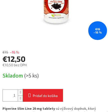
€15
–16 %
€15
–16 %
€12,50
€10,50 bez DPH
Jednotková
Skladom
(>5 ks)
cena:
Pridať do košíka
Piperine Slim Line 20 mg tablety
sú výživový doplnok, ktorý