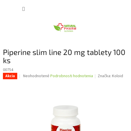
Prejsť
NÁKUP
na
obsah
KOŠÍK
Piperine slim line 20 mg tablety 100
ks
00754
Priemerné
Neohodnotené
Podrobnosti hodnotenia
Značka:
Koloid
Akcia
hodnotenie
produktu
je
0,0
z
5
hviezdičiek.