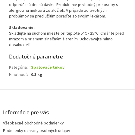
odporúčanú dennú dávku. Produkt nie je vhodný pre osoby s
alergiou na niektorú zo zložiek. V prípade zdravotných
problémov sa pred užitím poraďte so svojím lekárom.
Skladovanie:
Skladujte na suchom mieste pri teplote 5°C - 25°C. Chráňte pred
mrazom a priamym slnečným žiarením. Uchovávajte mimo
dosahu detí.
Dodatočné parametre
Kategória
:
Spaľovače tukov
Hmotnosť
:
0.3 kg
Z
á
p
ä
Informácie pre vás
t
Všeobecné obchodné podmienky
i
Podmienky ochrany osobných údajov
e