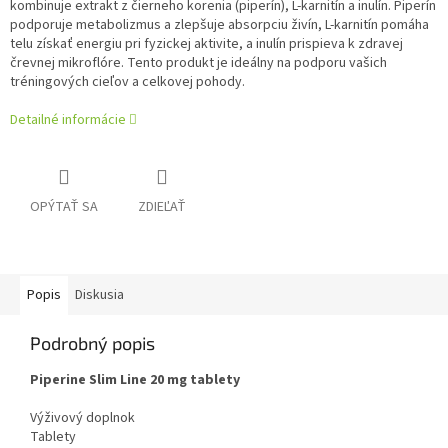
kombinuje extrakt z čierneho korenia (piperín), L-karnitín a inulín. Piperín
podporuje metabolizmus a zlepšuje absorpciu živín, L-karnitín pomáha
telu získať energiu pri fyzickej aktivite, a inulín prispieva k zdravej
črevnej mikroflóre. Tento produkt je ideálny na podporu vašich
tréningových cieľov a celkovej pohody.
Detailné informácie
OPÝTAŤ SA
ZDIEĽAŤ
Popis
Diskusia
Podrobný popis
Piperine Slim Line 20 mg tablety
Výživový doplnok
Tablety