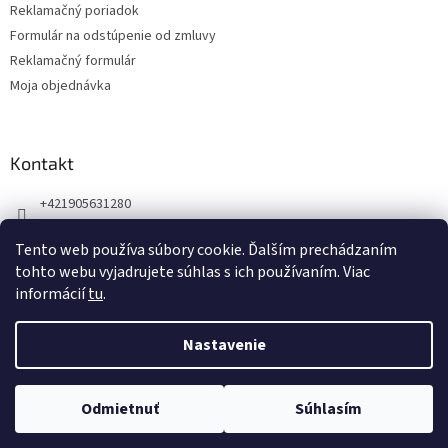
Reklamačný poriadok
Formulár na odstúpenie od zmluvy
Reklamačný formulár
Moja objednávka
Kontakt
+421905631280
Náš Facebook
Tento web používa súbory cookie. Ďalším prechádzaním
123zdravie.sk/
tohto webu vyjadrujete súhlas s ich používaním. Viac
informácií
tu
.
Nastavenie
Vytvoril Shoptet
Odmietnuť
Súhlasím
Copyright 2026
Koloid
. Všetky práva vyhradené.