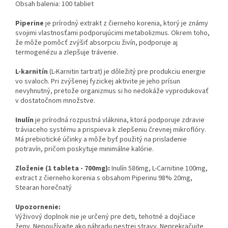
Obsah balenia: 100 tabliet
Piperine
je prírodný extrakt z čierneho korenia, ktorý je známy
svojimi vlastnosťami podporujúcimi metabolizmus. Okrem toho,
že môže pomôcť zvýšiť absorpciu živín, podporuje aj
termogenézu a zlepšuje trávenie.
L-karnitín
(L-Karnitin tartrat) je dôležitý pre produkciu energie
vo svaloch. Pri zvýšenej fyzickej aktivite je jeho prísun
nevyhnutný, pretože organizmus si ho nedokáže vyprodukovať
v dostatočnom množstve.
Inulín
je prírodná rozpustná vláknina, ktorá podporuje zdravie
tráviaceho systému a prispieva k zlepšeniu črevnej mikroflóry.
Má prebiotické účinky a môže byť použitý na prisladenie
potravín, pričom poskytuje minimálne kalórie.
Zloženie (1 tableta - 700mg):
Inulín 586mg, L-Carnitine 100mg,
extract z čierneho korenia s obsahom Piperinu 98% 20mg,
Stearan horečnatý
Upozornenie:
Výživový doplnok nie je určený pre deti, tehotné a dojčiace
ženy. Nepoužívajte ako náhradu pestrej stravy. Neprekračujte