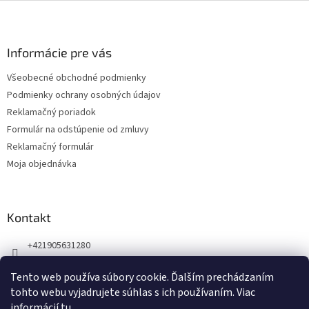
Z
á
p
ä
Informácie pre vás
t
Všeobecné obchodné podmienky
i
Podmienky ochrany osobných údajov
e
Reklamačný poriadok
Formulár na odstúpenie od zmluvy
Reklamačný formulár
Moja objednávka
Kontakt
+421905631280
Náš Facebook
Tento web používa súbory cookie. Ďalším prechádzaním
123zdravie.sk/
tohto webu vyjadrujete súhlas s ich používaním. Viac
informácií
tu
.