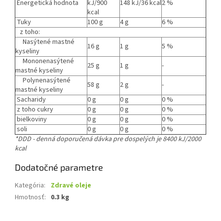
Energetická hodnota
kJ/900
148 kJ/36 kcal
2 %
kcal
Tuky
100 g
4 g
6 %
z toho:
Nasýtené mastné
16 g
1 g
5 %
kyseliny
Mononenasýtené
25 g
1 g
-
mastné kyseliny
Polynenasýtené
58 g
2 g
-
mastné kyseliny
Sacharidy
0 g
0 g
0 %
z toho cukry
0 g
0 g
0 %
bielkoviny
0 g
0 g
0 %
soli
0 g
0 g
0 %
*DDD - denná doporučená dávka pre dospelých je 8400 kJ/2000
kcal
Dodatočné parametre
Kategória
:
Zdravé oleje
Hmotnosť
:
0.3 kg