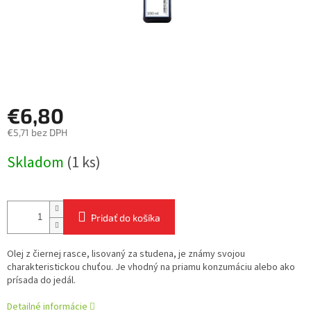
€6,80
€5,71 bez DPH
Jednotková
Skladom
(1 ks)
cena:
Pridať do košíka
Olej z čiernej rasce, lisovaný za studena, je známy svojou
charakteristickou chuťou. Je vhodný na priamu konzumáciu alebo ako
prísada do jedál.
Detailné informácie