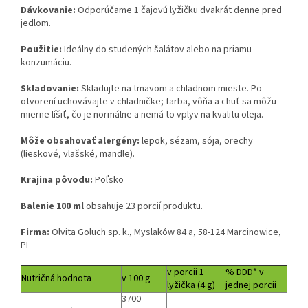
Dávkovanie:
Odporúčame 1 čajovú lyžičku dvakrát denne pred
jedlom.
Použitie:
Ideálny do studených šalátov alebo na priamu
konzumáciu.
Skladovanie:
Skladujte na tmavom a chladnom mieste. Po
otvorení uchovávajte v chladničke; farba, vôňa a chuť sa môžu
mierne líšiť, čo je normálne a nemá to vplyv na kvalitu oleja.
Môže obsahovať alergény:
lepok, sézam, sója, orechy
(lieskové, vlašské, mandle).
Krajina pôvodu:
Poľsko
Balenie 100 ml
obsahuje 23 porcií produktu.
Firma:
Olvita Goluch sp. k., Myslaków 84 a, 58-124 Marcinowice,
PL
v porcii 1
% DDD* v
Nutričná hodnota
v 100 g
lyžička (4 g)
jednej porcii
3700