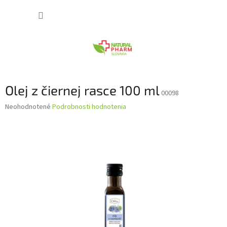
Prejsť
NÁKUP
na
obsah
KOŠÍK
Olej z čiernej rasce 100 ml
00098
Priemerné
Neohodnotené
Podrobnosti hodnotenia
hodnotenie
produktu
je
0,0
z
5
hviezdičiek.