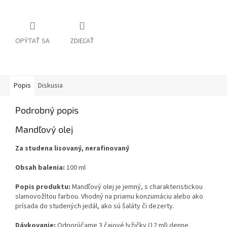
OPÝTAŤ SA
ZDIEĽAŤ
Popis
Diskusia
Podrobný popis
Mandľový olej
Za studena lisovaný, nerafinovaný
Obsah balenia:
100 ml
Popis produktu:
Mandľový olej je jemný, s charakteristickou
slamovožltou farbou. Vhodný na priamu konzumáciu alebo ako
prísada do studených jedál, ako sú šaláty či dezerty.
Dávkovanie:
Odporúčame 3 čajové lyžičky (12 ml) denne.