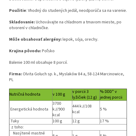
Použitie
: Vhodný do studených jedál, neodporúča sa na varenie.
Skladovanie:
Uchovávajte na chladnom a tmavom mieste, po
otvorení v chladničke.
Môže obsahovať alergény:
lepok, sója, orechy.
Krajina pôvodu:
Poľsko
Balenie 100 ml obsahuje 8 porcií.
Firma:
Olvita Goluch sp. k., Myslaków 84 a, 58-124 Marcinowice,
PL
v porcii 3
% DDD* v
Nutričná hodnota
v 100 g
lyžičiek (12 g)
jednej porcii
3700
444 kJ/108
Energetická hodnota
kJ/900
5 %
kcal
kcal
Tuky
100 g
12 g
17 %
z toho:
Nasýtené mastné