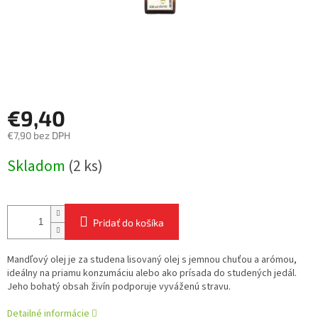
€9,40
€7,90 bez DPH
Jednotková
Skladom
(2 ks)
cena:
Pridať do košíka
Mandľový olej je za studena lisovaný olej s jemnou chuťou a arómou,
ideálny na priamu konzumáciu alebo ako prísada do studených jedál.
Jeho bohatý obsah živín podporuje vyváženú stravu.
Detailné informácie