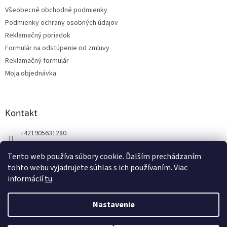
t
Všeobecné obchodné podmienky
i
Podmienky ochrany osobných údajov
e
Reklamačný poriadok
Formulár na odstúpenie od zmluvy
Reklamačný formulár
Moja objednávka
Kontakt
+421905631280
Náš Facebook
Tento web používa súbory cookie. Ďalším prechádzaním
123zdravie.sk/
tohto webu vyjadrujete súhlas s ich používaním. Viac
informácií
tu
.
Nastavenie
Vytvoril Shoptet