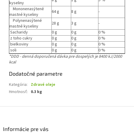
8 g
1 g
5 %
kyseliny
Mononenasýtené
64 g
8 g
-
mastné kyseliny
Polynenasýtené
28 g
3 g
-
mastné kyseliny
Sacharidy
0 g
0 g
0 %
z toho cukry
0 g
0 g
0 %
bielkoviny
0 g
0 g
0 %
soli
0 g
0 g
0 %
*DDD - denná doporučená dávka pre dospelých je 8400 kJ/2000
kcal
Dodatočné parametre
Kategória
:
Zdravé oleje
Hmotnosť
:
0.3 kg
Z
á
p
ä
Informácie pre vás