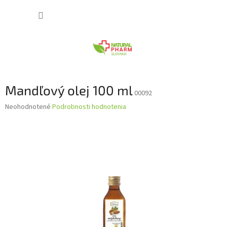
Prejsť
NÁKUP
na
obsah
KOŠÍK
Mandľový olej 100 ml
00092
Priemerné
Neohodnotené
Podrobnosti hodnotenia
hodnotenie
produktu
je
0,0
z
5
hviezdičiek.