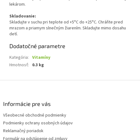
lekárom.
Skladovanie:
Skladujte v suchu pri teplote od +5°C do +25°C. Chráňte pred
mrazom a priamym slnečným žiarením. Skladujte mimo dosahu
detí.
Dodatočné parametre
Kategória
:
Vitamíny
Hmotnosť
:
0.3 kg
Z
á
p
ä
Informácie pre vás
t
Všeobecné obchodné podmienky
i
Podmienky ochrany osobných údajov
e
Reklamačný poriadok
Formulár na odstúpenie od zmluvy