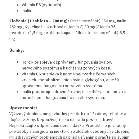
Vitamín B6 (pyridoxín)
Inulín
Zloženie (1 tableta – 700 mg):
Citran horečnatý 350 mg, Inulín
262 mg, Kyselina l-askorbová (vitamín C) 80 mg,Vitamín B6
(pyridoxín) 1,5 mg, protihrudkujúca látka
:
stearanhorečnatý 6,5
mg
Účinky:
Horčík prispieva k správnemu fungovaniu svalov,
nervového systému a k udržaniu zdravých kostí.
Vitamín B6 prispieva k normálnej tvorbe červených
krviniek, metabolizmu bielkovín a glykogénu, a tiež k
správnemu fungovaniu nervového systému.
Inulín podporuje zdravie črevnej mikroflóry a prispieva k
normálnemu fungovaniu tráviaceho systému.
Upozornenie:
Výživový doplnok nie je vhodný pre deti do 12 rokov, tehotné a
dojčiace ženy. Nepoužívajte ako náhradu pestrej stravy!
Neprekračujte odporúčanú dennú dávku. Produkt nie je vhodný
pre osoby s alergiou na niektorú zo zložiek uvedených v zložení.
Pri zdravotných problémoch sa pred užívaním poraďte so svojím