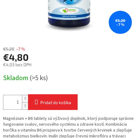
€5,20
–7 %
€5,20
–7 %
€4,80
€4,03 bez DPH
Jednotková
Skladom
(>5 ks)
cena:
Pridať do košíka
Magnézium + B6 tablety sú výživový doplnok, ktorý podporuje správne
fungovanie svalov, nervového systému a zdravie kostí. Kombinácia
horčíka a vitamínu B6 prispieva k tvorbe červených krviniek a zlepšuje
metabolizmus bielkovín. Inulín zlepšuje črevnú mikroflóru a tráviaci