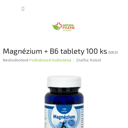
Prejsť
NÁKUP
na
obsah
KOŠÍK
Magnézium + B6 tablety 100 ks
00825
Priemerné
Neohodnotené
Podrobnosti hodnotenia
Značka:
Koloid
hodnotenie
produktu
je
0,0
z
5
hviezdičiek.