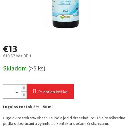
€13
€10,57 bez DPH
Jednotková
Skladom
(>5 ks)
cena:
Pridať do košíka
Lugolov roztok 5% – 50 ml
Lugolov roztok 5% obsahuje jód a jodid draselný. Používajte výhradne
podľa odporúčaní a vyhnite sa kontaktu s očami či sliznicami.