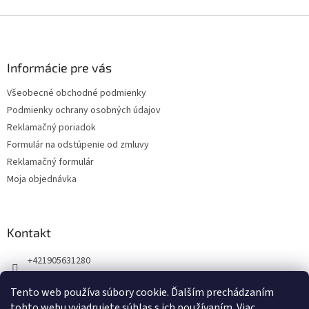
Z
á
p
ä
Informácie pre vás
t
Všeobecné obchodné podmienky
i
Podmienky ochrany osobných údajov
e
Reklamačný poriadok
Formulár na odstúpenie od zmluvy
Reklamačný formulár
Moja objednávka
Kontakt
+421905631280
Náš Facebook
Tento web používa súbory cookie. Ďalším prechádzaním
123zdravie.sk/
tohto webu vyjadrujete súhlas s ich používaním. Viac