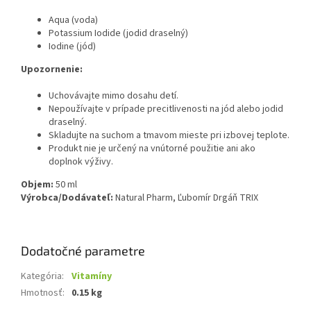
Aqua (voda)
Potassium Iodide (jodid draselný)
Iodine (jód)
Upozornenie:
Uchovávajte mimo dosahu detí.
Nepoužívajte v prípade precitlivenosti na jód alebo jodid
draselný.
Skladujte na suchom a tmavom mieste pri izbovej teplote.
Produkt nie je určený na vnútorné použitie ani ako
doplnok výživy.
Objem:
50 ml
Výrobca/Dodávateľ:
Natural Pharm, Ľubomír Drgáň TRIX
Dodatočné parametre
Kategória
:
Vitamíny
Hmotnosť
:
0.15 kg