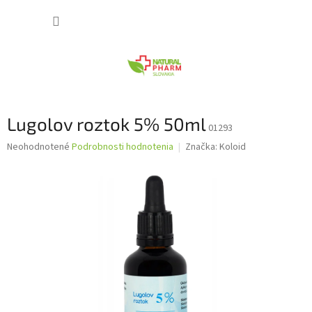
Prejsť
NÁKUP
na
obsah
KOŠÍK
Lugolov roztok 5% 50ml
01293
Priemerné
Neohodnotené
Podrobnosti hodnotenia
Značka:
Koloid
hodnotenie
produktu
je
0,0
z
5
hviezdičiek.