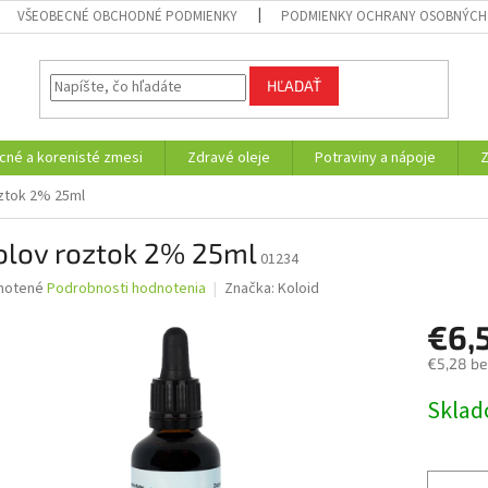
VŠEOBECNÉ OBCHODNÉ PODMIENKY
PODMIENKY OCHRANY OSOBNÝCH
HĽADAŤ
cné a korenisté zmesi
Zdravé oleje
Potraviny a nápoje
ztok 2% 25ml
olov roztok 2% 25ml
01234
né
notené
Podrobnosti hodnotenia
Značka:
Koloid
nie
€6,
u
€5,28 b
Jednotk
Skla
cena:
iek.