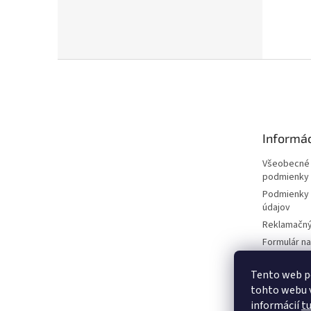
Z
á
p
ä
t
Informác
i
e
Všeobecné
podmienky
Podmienky 
údajov
Reklamačný
Formulár n
zmluvy
Reklamačný
Tento web p
tohto webu v
Moja objed
informácií
t