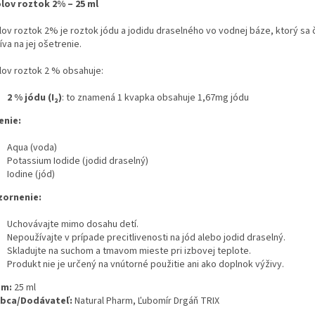
lov roztok 2% – 25 ml
lov roztok 2% je roztok jódu a jodidu draselného vo vodnej báze, ktorý sa 
va na jej ošetrenie.
lov roztok 2 % obsahuje:
2 % jódu (I₂)
: to znamená 1 kvapka obsahuje 1,67mg jódu
enie:
Aqua (voda)
Potassium Iodide (jodid draselný)
Iodine (jód)
ornenie:
Uchovávajte mimo dosahu detí.
Nepoužívajte v prípade precitlivenosti na jód alebo jodid draselný.
Skladujte na suchom a tmavom mieste pri izbovej teplote.
Produkt nie je určený na vnútorné použitie ani ako doplnok výživy.
em:
25 ml
obca/Dodávateľ:
Natural Pharm, Ľubomír Drgáň TRIX