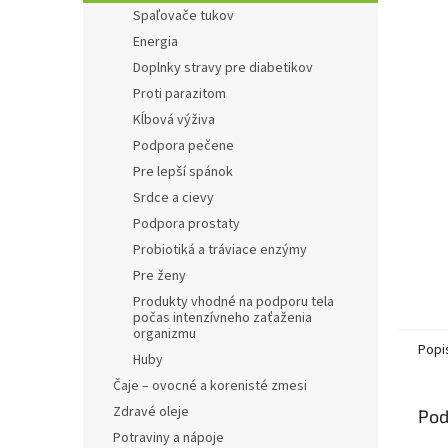
Spaľovače tukov
Energia
Doplnky stravy pre diabetikov
Proti parazitom
Kĺbová výživa
Podpora pečene
Pre lepší spánok
Srdce a cievy
Podpora prostaty
Probiotiká a tráviace enzýmy
Pre ženy
Produkty vhodné na podporu tela
počas intenzívneho zaťaženia
organizmu
Popi
Huby
Čaje – ovocné a korenisté zmesi
Zdravé oleje
Pod
Potraviny a nápoje