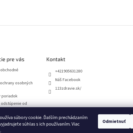
ie pre vás
Kontakt
 obchodné
+421905631280
Náš Facebook
ochrany osobných
123zdravie.sk/
 poriadok
a odstúpenie od
 formulár
oužíva súbory cookie. Ďalším prechádzaním
Odmietnuť
yjadrujete súhlas s ich používaním. Viac
návka
u
.