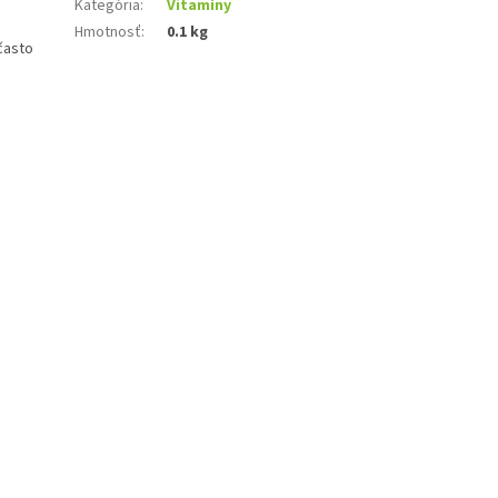
Kategória
:
Vitamíny
Hmotnosť
:
0.1 kg
často