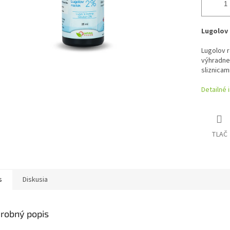
Lugolov 
Lugolov r
výhradne 
sliznicami
Detailné 
TLAČ
s
Diskusia
robný popis