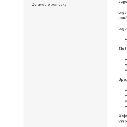
Lugo
Zdravotné pomôcky
Lugo
použí
Lugo
Zlož
Upoz
Obj
Výr