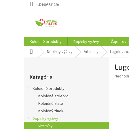
Prejsť
+421905631280
na
obsah
Koloidné produkty
Doplnky výživy
Čaje – ovo
Domov
Doplnky výživy
Vitamíny
Lugolov ro
B
Lug
o
Preskočiť
č
Priemer
Neohod
Kategórie
kategórie
n
hodnote
ý
produkt
Koloidné produkty
p
je
Koloidné striebro
0,0
a
z
Koloidné zlato
n
5
e
Koloidný zinok
hviezdič
l
Doplnky výživy
Vitamíny