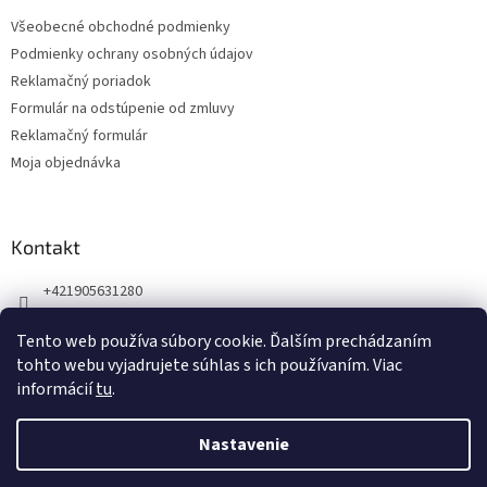
t
Všeobecné obchodné podmienky
i
Podmienky ochrany osobných údajov
e
Reklamačný poriadok
Formulár na odstúpenie od zmluvy
Reklamačný formulár
Moja objednávka
Kontakt
+421905631280
Náš Facebook
Tento web používa súbory cookie. Ďalším prechádzaním
123zdravie.sk/
tohto webu vyjadrujete súhlas s ich používaním. Viac
informácií
tu
.
Nastavenie
Vytvoril Shoptet