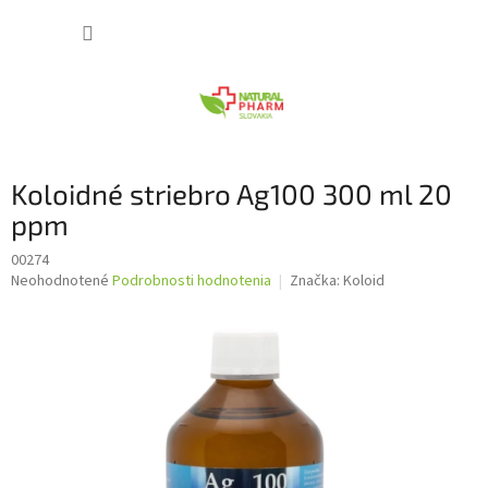
Prejsť
NÁKUP
na
obsah
KOŠÍK
Koloidné striebro Ag100 300 ml 20
ppm
00274
Priemerné
Neohodnotené
Podrobnosti hodnotenia
Značka:
Koloid
hodnotenie
produktu
je
0,0
z
5
hviezdičiek.