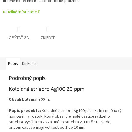
určené na technické a laboratórne použitie .
Detailné informácie
OPÝTAŤ SA
ZDIEĽAŤ
Popis
Diskusia
Podrobný popis
Koloidné striebro Ag100 20 ppm
Obsah balenia:
300 ml
Popis produktu:
Koloidné striebro Ag100 je unikátny neiónový
homogénny roztok, ktorý obsahuje malé častice rýdzeho
striebra. Vyrába sa z kvalitného striebra v ultračistej vode,
pričom častice majú veľkosť od 1 do 10 nm.