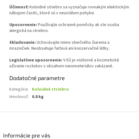
Účinnosť:
Koloidné striebro sa vyznačuje rovnakým elektrickým
nábojom častíc, ktoré sú v neustálom pohybe.
Upozornenie:
Používajte ochranné pomôcky ak ste osoba
alergická na striebro.
Skladovanie:
Uchovávajte mimo slnečného žiarenia a
mrazničiek. Neobsahuje farbivá ani konzervačné látky.
Legislatívne upozornenie:
V EÚ je vnútorné a kozmetické
užívanie roztokov s obsahom nanomateriálov zakázané.
Dodatočné parametre
Kategória
:
Koloidné striebro
Hmotnosť
:
0.8 kg
Z
á
p
ä
Informácie pre vás