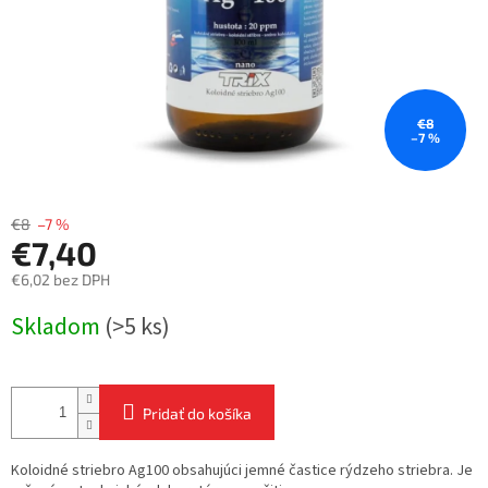
€8
–7 %
€8
–7 %
€7,40
€6,02 bez DPH
Jednotková
Skladom
(>5 ks)
cena:
Pridať do košíka
Koloidné striebro Ag100 obsahujúci jemné častice rýdzeho striebra. Je