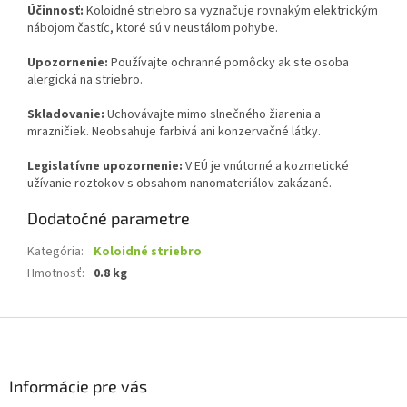
Účinnosť:
Koloidné striebro sa vyznačuje rovnakým elektrickým
nábojom častíc, ktoré sú v neustálom pohybe.
Upozornenie:
Používajte ochranné pomôcky ak ste osoba
alergická na striebro.
Skladovanie:
Uchovávajte mimo slnečného žiarenia a
mrazničiek. Neobsahuje farbivá ani konzervačné látky.
Legislatívne upozornenie:
V EÚ je vnútorné a kozmetické
užívanie roztokov s obsahom nanomateriálov zakázané.
Dodatočné parametre
Kategória
:
Koloidné striebro
Hmotnosť
:
0.8 kg
Z
á
p
ä
Informácie pre vás
t