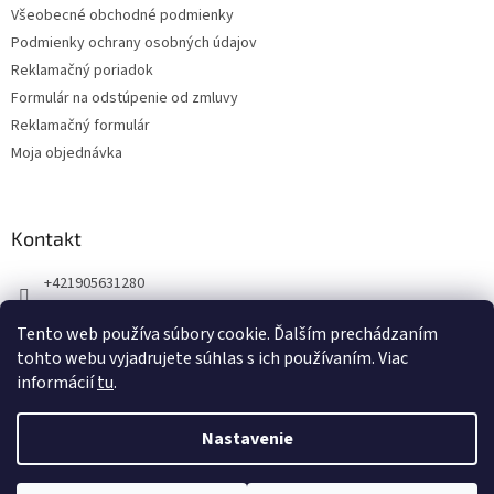
Všeobecné obchodné podmienky
i
Podmienky ochrany osobných údajov
e
Reklamačný poriadok
Formulár na odstúpenie od zmluvy
Reklamačný formulár
Moja objednávka
Kontakt
+421905631280
Náš Facebook
Tento web používa súbory cookie. Ďalším prechádzaním
123zdravie.sk/
tohto webu vyjadrujete súhlas s ich používaním. Viac
informácií
tu
.
Nastavenie
Vytvoril Shoptet