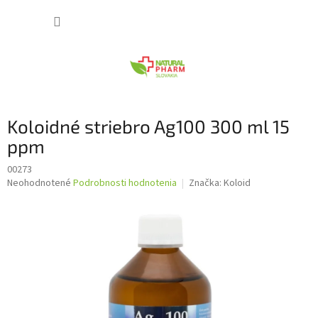
Prejsť
NÁKUP
na
obsah
KOŠÍK
Koloidné striebro Ag100 300 ml 15
ppm
00273
Priemerné
Neohodnotené
Podrobnosti hodnotenia
Značka:
Koloid
hodnotenie
produktu
je
0,0
z
5
hviezdičiek.