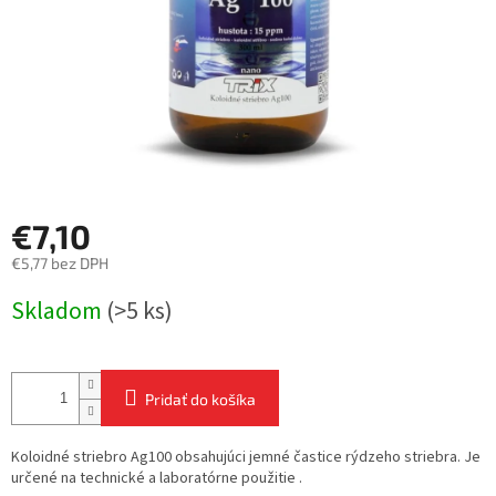
€7,10
€5,77 bez DPH
Jednotková
Skladom
(>5 ks)
cena:
Pridať do košíka
Koloidné striebro Ag100 obsahujúci jemné častice rýdzeho striebra. Je
určené na technické a laboratórne použitie .