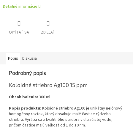
Detailné informácie
OPÝTAŤ SA
ZDIEĽAŤ
Popis
Diskusia
Podrobný popis
Koloidné striebro Ag100 15 ppm
Obsah balenia:
300 ml
Popis produktu:
Koloidné striebro Ag100 je unikátny neiónový
homogénny roztok, ktorý obsahuje malé častice rýdzeho
striebra. Vyrába sa z kvalitného striebra v ultračistej vode,
pričom častice majú veľkosť od 1 do 10 nm.