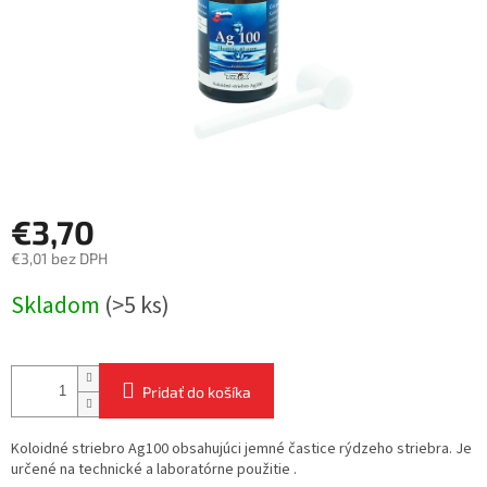
€3,70
€3,01 bez DPH
Jednotková
Skladom
(>5 ks)
cena:
Pridať do košíka
Koloidné striebro Ag100 obsahujúci jemné častice rýdzeho striebra. Je
určené na technické a laboratórne použitie .