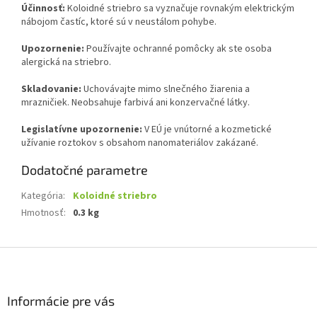
Účinnosť:
Koloidné striebro sa vyznačuje rovnakým elektrickým
nábojom častíc, ktoré sú v neustálom pohybe.
Upozornenie:
Používajte ochranné pomôcky ak ste osoba
alergická na striebro.
Skladovanie:
Uchovávajte mimo slnečného žiarenia a
mrazničiek. Neobsahuje farbivá ani konzervačné látky.
Legislatívne upozornenie:
V EÚ je vnútorné a kozmetické
užívanie roztokov s obsahom nanomateriálov zakázané.
Dodatočné parametre
Kategória
:
Koloidné striebro
Hmotnosť
:
0.3 kg
Z
á
p
ä
Informácie pre vás
t