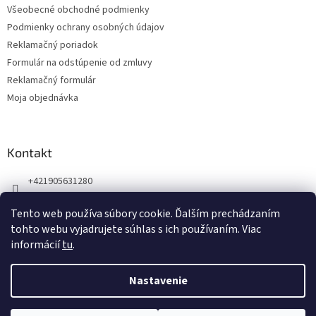
Všeobecné obchodné podmienky
i
Podmienky ochrany osobných údajov
e
Reklamačný poriadok
Formulár na odstúpenie od zmluvy
Reklamačný formulár
Moja objednávka
Kontakt
+421905631280
Náš Facebook
Tento web používa súbory cookie. Ďalším prechádzaním
123zdravie.sk/
tohto webu vyjadrujete súhlas s ich používaním. Viac
informácií
tu
.
Nastavenie
Vytvoril Shoptet