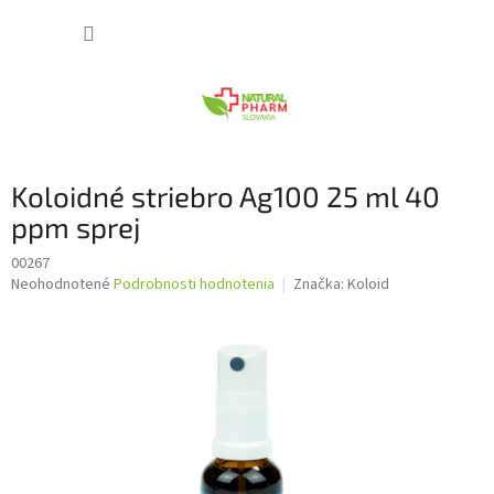
Prejsť
NÁKUP
na
obsah
KOŠÍK
Koloidné striebro Ag100 25 ml 40
ppm sprej
00267
Priemerné
Neohodnotené
Podrobnosti hodnotenia
Značka:
Koloid
hodnotenie
produktu
je
0,0
z
5
hviezdičiek.