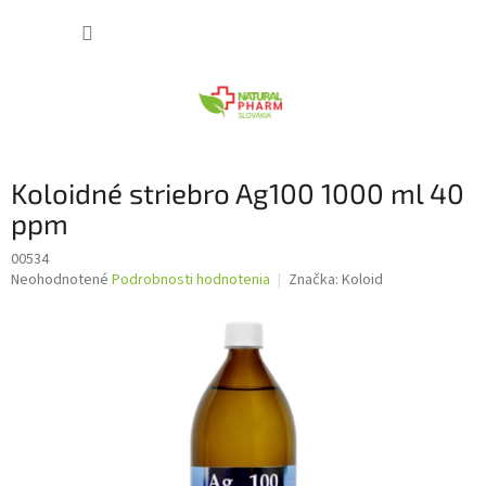
Prejsť
NÁKUP
na
obsah
KOŠÍK
Koloidné striebro Ag100 1000 ml 40
ppm
00534
Priemerné
Neohodnotené
Podrobnosti hodnotenia
Značka:
Koloid
hodnotenie
produktu
je
0,0
z
5
hviezdičiek.