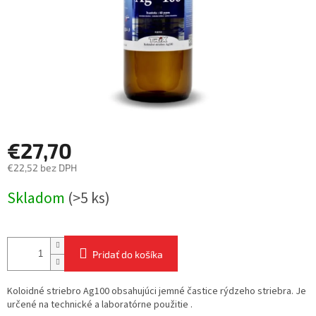
€27,70
€22,52 bez DPH
Jednotková
Skladom
(>5 ks)
cena:
Pridať do košíka
Koloidné striebro Ag100 obsahujúci jemné častice rýdzeho striebra. Je
určené na technické a laboratórne použitie .