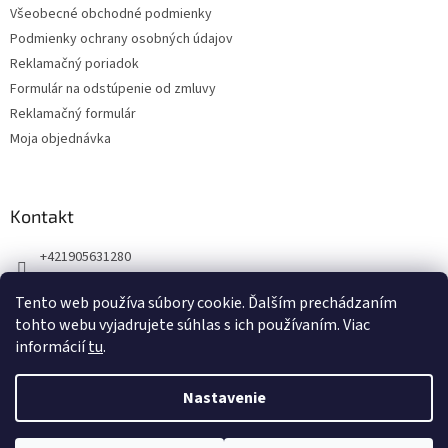
Všeobecné obchodné podmienky
i
Podmienky ochrany osobných údajov
e
Reklamačný poriadok
Formulár na odstúpenie od zmluvy
Reklamačný formulár
Moja objednávka
Kontakt
+421905631280
Náš Facebook
Tento web používa súbory cookie. Ďalším prechádzaním
123zdravie.sk/
tohto webu vyjadrujete súhlas s ich používaním. Viac
informácií
tu
.
Nastavenie
Vytvoril Shoptet