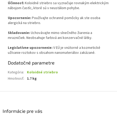
Účinnosť:
Koloidné striebro sa vyznačuje rovnakým elektrickým
nábojom častíc, ktoré sú v neustálom pohybe.
Upozornenie:
Používajte ochranné pomôcky ak ste osoba
alergická na striebro.
Skladovanie:
Uchovávajte mimo slnečného žiarenia a
mrazničiek. Neobsahuje farbivá ani konzervačné látky.
Legislatívne upozornenie:
V EÚ je vnútorné a kozmetické
užívanie roztokov s obsahom nanomateriálov zakázané.
Dodatočné parametre
Kategória
:
Koloidné striebro
Hmotnosť
:
1.7 kg
Z
á
p
ä
Informácie pre vás
t