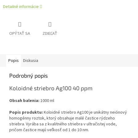
Detailné informácie
OPÝTAŤ SA
ZDIEĽAŤ
Popis
Diskusia
Podrobný popis
Koloidné striebro Ag100 40 ppm
Obsah balenia:
1000 ml
Popis produktu:
Koloidné striebro Ag100 je unikátny neiónový
homogénny roztok, ktorý obsahuje malé častice rýdzeho
striebra. Vyrába sa z kvalitného striebra v ultračistej vode,
pričom častice majú veľkosť od 1 do 10 nm.