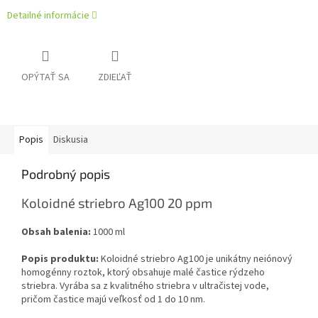
Detailné informácie
OPÝTAŤ SA
ZDIEĽAŤ
Popis
Diskusia
Podrobný popis
Koloidné striebro Ag100 20 ppm
Obsah balenia:
1000 ml
Popis produktu:
Koloidné striebro Ag100 je unikátny neiónový
homogénny roztok, ktorý obsahuje malé častice rýdzeho
striebra. Vyrába sa z kvalitného striebra v ultračistej vode,
pričom častice majú veľkosť od 1 do 10 nm.