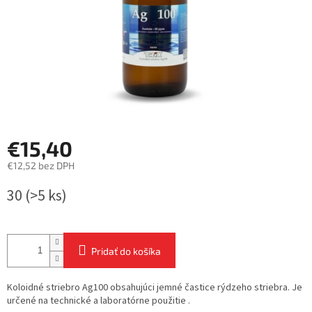
€15,40
€12,52 bez DPH
Jednotková
30
(>5 ks)
cena:
Pridať do košíka
Koloidné striebro Ag100 obsahujúci jemné častice rýdzeho striebra. Je
určené na technické a laboratórne použitie .