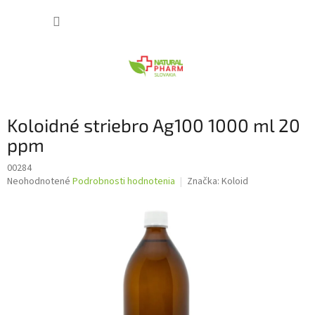
Prejsť
NÁKUP
na
obsah
KOŠÍK
Koloidné striebro Ag100 1000 ml 20
ppm
00284
Priemerné
Neohodnotené
Podrobnosti hodnotenia
Značka:
Koloid
hodnotenie
produktu
je
0,0
z
5
hviezdičiek.