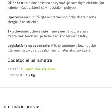
Účinnosť:
Koloidné striebro sa vyznačuje rovnakým elektrickým
nábojom častíc, ktoré sú v neustálom pohybe.
Upozornenie:
Používajte ochranné pomôcky ak ste osoba
alergická na striebro.
Skladovanie:
Uchovávajte mimo slnečného žiarenia a
mrazničiek. Neobsahuje farbivá ani konzervačné látky.
Legislatívne upozornenie:
V EÚ je vnútorné a kozmetické
užívanie roztokov s obsahom nanomateriálov zakázané.
Dodatočné parametre
Kategória
:
Koloidné striebro
Hmotnosť
:
1.7 kg
Z
á
p
ä
Informácie pre vás
t