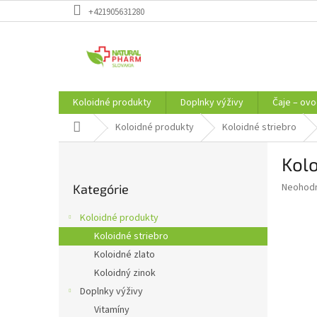
Prejsť
+421905631280
na
obsah
Koloidné produkty
Doplnky výživy
Čaje – ovo
Domov
Koloidné produkty
Koloidné striebro
B
Kolo
o
Preskočiť
č
Priemer
Neohod
Kategórie
kategórie
n
hodnote
ý
produkt
Koloidné produkty
p
je
Koloidné striebro
0,0
a
z
Koloidné zlato
n
5
e
Koloidný zinok
hviezdič
l
Doplnky výživy
Vitamíny