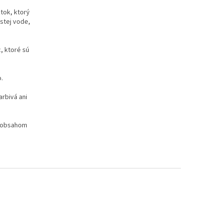
tok, ktorý
istej vode,
, ktoré sú
.
rbivá ani
s obsahom