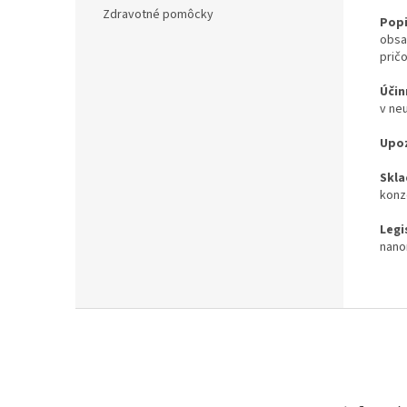
Zdravotné pomôcky
Popi
obsah
prič
Účin
v ne
Upoz
Skla
konz
Legi
nano
Z
á
p
ä
t