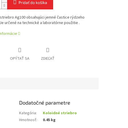
Pridať do košíka
 striebro Ag100 obsahujúci jemné častice rýdzeho
 Je určené na technické a laboratórne použitie .
informácie
OPÝTAŤ SA
ZDIEĽAŤ
Dodatočné parametre
Kategória
:
Koloidné striebro
Hmotnosť
:
0.45 kg