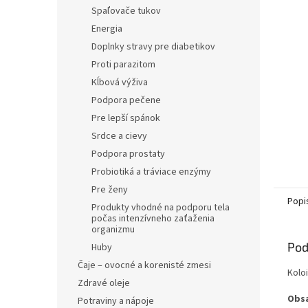
Spaľovače tukov
Energia
Doplnky stravy pre diabetikov
Proti parazitom
Kĺbová výživa
Podpora pečene
Pre lepší spánok
Srdce a cievy
Podpora prostaty
Probiotiká a tráviace enzýmy
Pre ženy
Popi
Produkty vhodné na podporu tela
počas intenzívneho zaťaženia
organizmu
Pod
Huby
Čaje – ovocné a korenisté zmesi
Kolo
Zdravé oleje
Obsa
Potraviny a nápoje