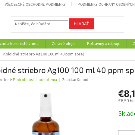
VŠEOBECNÉ OBCHODNÉ PODMIENKY
PODMIENKY OCHRANY OSOBNÝCH
HĽADAŤ
cné a korenisté zmesi
Zdravé oleje
Potraviny a nápoje
Koloidné striebro Ag100 100 ml 40 ppm sprej
idné striebro Ag100 100 ml 40 ppm sp
né
notené
Podrobnosti hodnotenia
Značka:
Koloid
nie
€8,
u
€6,59 be
Jednotk
Skla
cena:
iek.