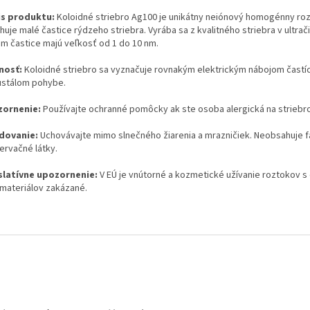
s produktu:
Koloidné striebro Ag100 je unikátny neiónový homogénny roz
uje malé častice rýdzeho striebra. Vyrába sa z kvalitného striebra v ultrač
om častice majú veľkosť od 1 do 10 nm.
nosť:
Koloidné striebro sa vyznačuje rovnakým elektrickým nábojom častíc
ustálom pohybe.
ornenie:
Používajte ochranné pomôcky ak ste osoba alergická na striebro
dovanie:
Uchovávajte mimo slnečného žiarenia a mrazničiek. Neobsahuje fa
ervačné látky.
slatívne upozornenie:
V EÚ je vnútorné a kozmetické užívanie roztokov 
materiálov zakázané.