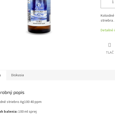
Koloidné
striebra.
Detailné 
TLAČ
s
Diskusia
robný popis
idné striebro Ag100 40 ppm
h balenia:
100 ml sprej