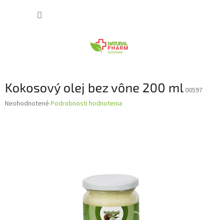
Prejsť
NÁKUP
na
obsah
KOŠÍK
Kokosový olej bez vône 200 ml
00597
Priemerné
Neohodnotené
Podrobnosti hodnotenia
hodnotenie
produktu
je
0,0
z
5
hviezdičiek.