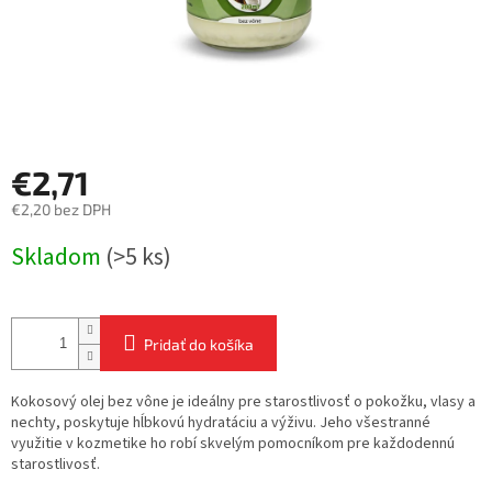
€2,71
€2,20 bez DPH
Jednotková
Skladom
(>5 ks)
cena:
Pridať do košíka
Kokosový olej bez vône je ideálny pre starostlivosť o pokožku, vlasy a
nechty, poskytuje hĺbkovú hydratáciu a výživu. Jeho všestranné
využitie v kozmetike ho robí skvelým pomocníkom pre každodennú
starostlivosť.