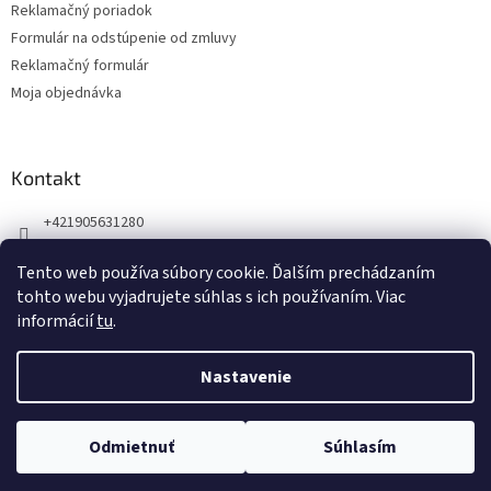
Reklamačný poriadok
Formulár na odstúpenie od zmluvy
Reklamačný formulár
Moja objednávka
Kontakt
+421905631280
Náš Facebook
Tento web používa súbory cookie. Ďalším prechádzaním
123zdravie.sk/
tohto webu vyjadrujete súhlas s ich používaním. Viac
informácií
tu
.
Nastavenie
Vytvoril Shoptet
Odmietnuť
Súhlasím
Copyright 2026
Koloid
. Všetky práva vyhradené.