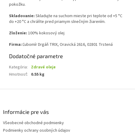
pokožku.
Skladovanie:
Skladujte na suchom mieste pri teplote od +5 °C
do +20 °C a chráňte pred priamym slnečným žiarením.
Zloženie:
100% kokosový olej
Firma:
Ľubomír Drgáň TRIX, Oravická 2616, 02801 Trstená
Dodatočné parametre
Kategória
:
Zdravé oleje
Hmotnosť
:
0.55 kg
Z
á
p
ä
Informácie pre vás
t
Všeobecné obchodné podmienky
i
Podmienky ochrany osobných údajov
e