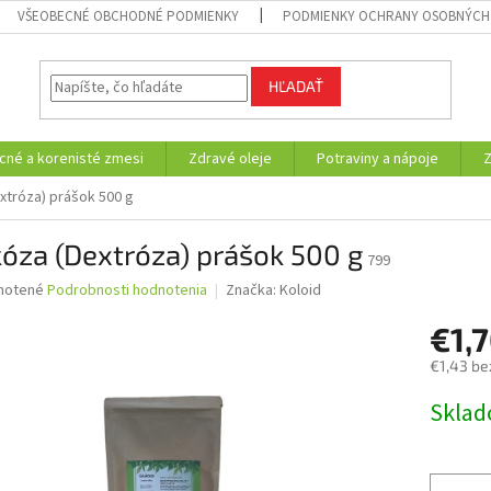
VŠEOBECNÉ OBCHODNÉ PODMIENKY
PODMIENKY OCHRANY OSOBNÝCH
HĽADAŤ
cné a korenisté zmesi
Zdravé oleje
Potraviny a nápoje
xtróza) prášok 500 g
óza (Dextróza) prášok 500 g
799
né
notené
Podrobnosti hodnotenia
Značka:
Koloid
nie
€1,
u
€1,43 be
Jednotk
Skla
cena:
iek.