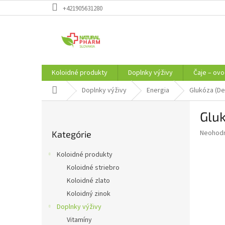
Prejsť
+421905631280
na
obsah
Koloidné produkty
Doplnky výživy
Čaje – ovo
Domov
Doplnky výživy
Energia
Glukóza (De
B
Gluk
o
Preskočiť
č
Priemer
Neohod
Kategórie
kategórie
n
hodnote
ý
produkt
Koloidné produkty
p
je
Koloidné striebro
0,0
a
z
Koloidné zlato
n
5
e
Koloidný zinok
hviezdič
l
Doplnky výživy
Vitamíny