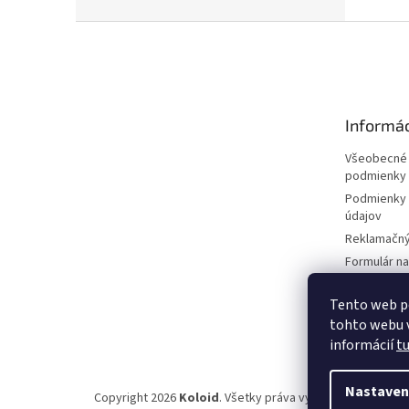
Z
á
p
ä
t
Informác
i
e
Všeobecné
podmienky
Podmienky 
údajov
Reklamačný
Formulár n
zmluvy
Reklamačný
Tento web p
tohto webu v
Moja objed
informácií
t
Nastaven
Copyright 2026
Koloid
. Všetky práva vyhradené.