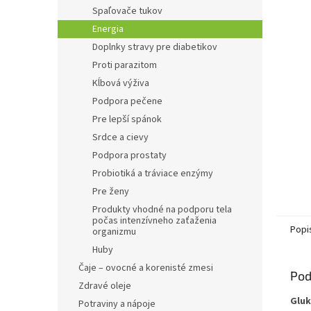
Spaľovače tukov
Energia
Doplnky stravy pre diabetikov
Proti parazitom
Kĺbová výživa
Podpora pečene
Pre lepší spánok
Srdce a cievy
Podpora prostaty
Probiotiká a tráviace enzýmy
Pre ženy
Produkty vhodné na podporu tela
počas intenzívneho zaťaženia
Popi
organizmu
Huby
Čaje – ovocné a korenisté zmesi
Pod
Zdravé oleje
Gluk
Potraviny a nápoje