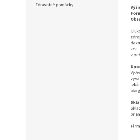
Zdravotné pomôcky
Výži
Form
Obsa
Gluk
zdro
dext
krvi
v peč
Upoz
Výži
vyvá
leká
aler
Skla
Skla
pria
Firm