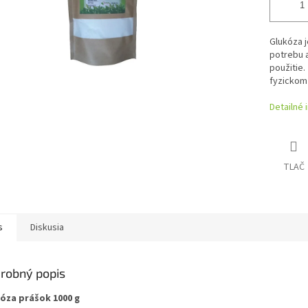
Glukóza j
potrebu 
použitie.
fyzickom
Detailné 
TLAČ
s
Diskusia
robný popis
óza prášok 1000 g