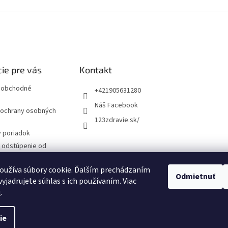
ie pre vás
Kontakt
 obchodné
+421905631280
Náš Facebook
ochrany osobných
123zdravie.sk/
 poriadok
a odstúpenie od
 formulár
oužíva súbory cookie. Ďalším prechádzaním
Odmietnuť
yjadrujete súhlas s ich používaním. Viac
návka
u
.
ie