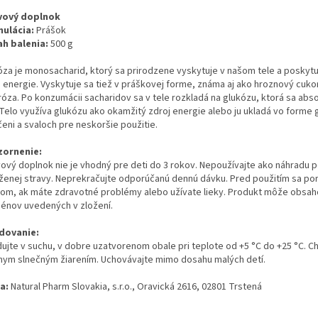
vový doplnok
ulácia:
Prášok
h balenia:
500 g
óza je monosacharid, ktorý sa prirodzene vyskytuje v našom tele a poskytu
j energie. Vyskytuje sa tiež v práškovej forme, známa aj ako hroznový cuko
róza. Po konzumácii sacharidov sa v tele rozkladá na glukózu, ktorá sa abs
. Telo využíva glukózu ako okamžitý zdroj energie alebo ju ukladá vo forme
eni a svaloch pre neskoršie použitie.
ornenie:
vový doplnok nie je vhodný pre deti do 3 rokov. Nepoužívajte ako náhradu p
ženej stravy. Neprekračujte odporúčanú dennú dávku. Pred použitím sa po
rom, ak máte zdravotné problémy alebo užívate lieky. Produkt môže obsa
génov uvedených v zložení.
dovanie:
dujte v suchu, v dobre uzatvorenom obale pri teplote od +5 °C do +25 °C. C
mym slnečným žiarením. Uchovávajte mimo dosahu malých detí.
a:
Natural Pharm Slovakia, s.r.o., Oravická 2616, 02801 Trstená