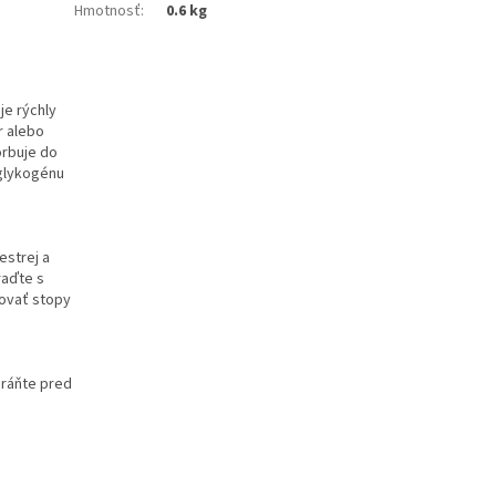
Hmotnosť
:
0.6 kg
je rýchly
r alebo
orbuje do
 glykogénu
estrej a
raďte s
hovať stopy
hráňte pred