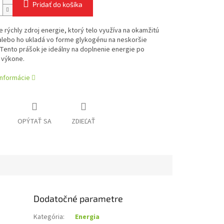
Pridať do košíka
e rýchly zdroj energie, ktorý telo využíva na okamžitú
alebo ho ukladá vo forme glykogénu na neskoršie
 Tento prášok je ideálny na doplnenie energie po
 výkone.
informácie
OPÝTAŤ SA
ZDIEĽAŤ
Dodatočné parametre
Kategória
:
Energia