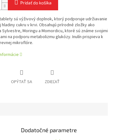
Pridať do košíka
tablety sú výživový doplnok, ktorý podporuje udržiavanie
 hladiny cukru v krvi. Obsahujú prírodné zložky ako
Sylvestre, Moringu a Momordicu, ktoré sú známe svojimi
ami na podporu metabolizmu glukózy. Inulín prispieva k
revnej mikroflóre.
informácie
OPÝTAŤ SA
ZDIEĽAŤ
Dodatočné parametre