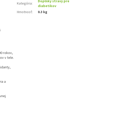
Doplnky stravy pre
Kategória
:
diabetikov
Hmotnosť
:
0.3 kg
i
00 rokov,
v v tele.
xidanty,
ia a
vnej