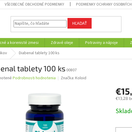
VŠEOBECNÉ OBCHODNÉ PODMIENKY
PODMIENKY OCHRANY OSOBNÝCH
HĽADAŤ
cné a korenisté zmesi
Zdravé oleje
Potraviny a nápoje
ikov
Diabenal tablety 100 ks
enal tablety 100 ks
00807
né
notené
Podrobnosti hodnotenia
Značka:
Koloid
nie
€15
u
€13,28 b
Jednotk
Skla
cena:
iek.