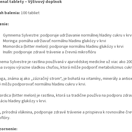
enal tablety – Výživový doplnok
h balenia:
100 tabliet
enie:
Gymnema Sylvestre: podporuje udržiavanie normálnej hladiny cukru v krv
Moringa: pomáha udržiavať normálnu hladinu glukózy v krvi
Momordica (bitter melon): podporuje normálnu hladinu glukózy v krvi
Inulín: podporuje zdravé trávenie a črevnú mikroflóru
ema Sylvestre je rastlina používaná v ajurvédskej medicíne už viac ako 20
a svojou výrazne sladkou chuťou, ktorá môže podporiť metabolizmus cukro
ga, známa aj ako „zázračný strom“, je bohatá na vitamíny, minerály a antio
é môžu podporovať normálnu hladinu cukru v krvi.
dica (bitter melon) je rastlina, ktorá sa tradične používa na podporu zdrav
áciu hladiny glukózy v krvi.
n, prírodná vláknina, podporuje zdravé trávenie a prispieva k rovnováhe čre
flóry.
ornenie: