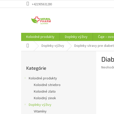
Prejsť
+421905631280
na
obsah
Koloidné produkty
Doplnky výživy
Čaje – ovo
Domov
Doplnky výživy
Doplnky stravy pre diabet
B
Diab
o
Preskočiť
č
Priemer
Neohod
Kategórie
kategórie
n
hodnote
ý
produkt
Koloidné produkty
p
je
Koloidné striebro
0,0
a
z
Koloidné zlato
n
5
e
Koloidný zinok
hviezdič
l
Doplnky výživy
Vitamíny