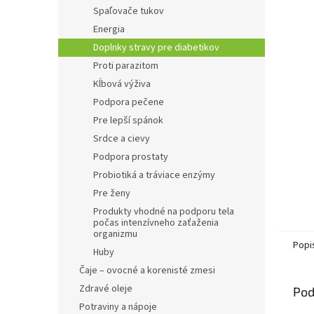
Spaľovače tukov
Energia
Doplnky stravy pre diabetikov
Proti parazitom
Kĺbová výživa
Podpora pečene
Pre lepší spánok
Srdce a cievy
Podpora prostaty
Probiotiká a tráviace enzýmy
Pre ženy
Produkty vhodné na podporu tela
počas intenzívneho zaťaženia
organizmu
Popi
Huby
Čaje – ovocné a korenisté zmesi
Zdravé oleje
Pod
Potraviny a nápoje