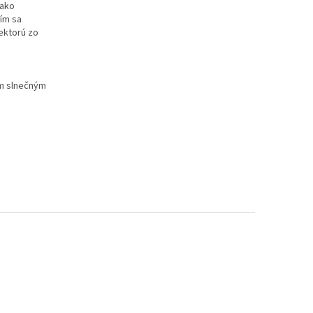
 ako
ím sa
ektorú zo
ym slnečným