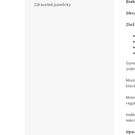
Diab
Zdravotné pomôcky
Obsa
Zlož
Gymn
znám
Morin
ktor
Momor
regul
Inulí
mikro
Upoz