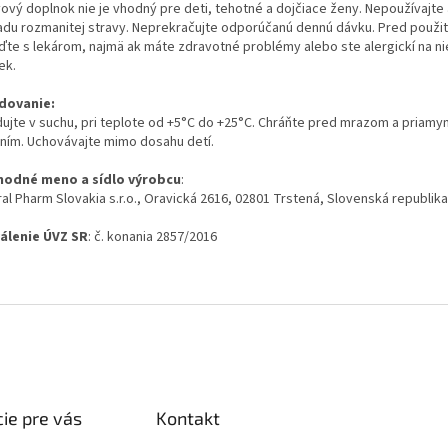
vový doplnok nie je vhodný pre deti, tehotné a dojčiace ženy. Nepoužívajte
adu rozmanitej stravy. Neprekračujte odporúčanú dennú dávku. Pred použit
ďte s lekárom, najmä ak máte zdravotné problémy alebo ste alergickí na ni
ek.
dovanie:
dujte v suchu, pri teplote od +5°C do +25°C. Chráňte pred mrazom a priam
ením. Uchovávajte mimo dosahu detí.
odné meno a sídlo výrobcu
:
al Pharm Slovakia s.r.o., Oravická 2616, 02801 Trstená, Slovenská republika
álenie ÚVZ SR
: č. konania 2857/2016
ie pre vás
Kontakt