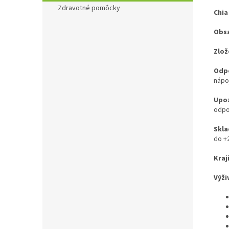
Zdravotné pomôcky
Chia
Obsa
Zlož
Odpo
nápo
Upoz
odpo
Skla
do +
Kraj
Výži