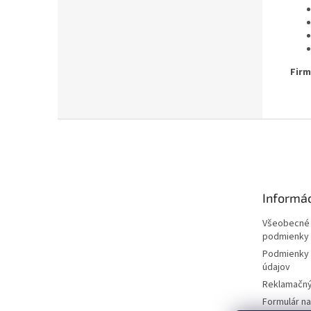
Firm
Z
á
p
ä
t
Informác
i
e
Všeobecné
podmienky
Podmienky 
údajov
Reklamačný
Formulár n