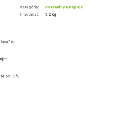
Kategória
:
Potraviny a nápoje
Hmotnosť
:
0.2 kg
idávať do
ujte
ote od +5°C