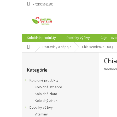
Prejsť
+421905631280
na
obsah
Koloidné produkty
Doplnky výživy
Čaje – ovo
Domov
Potraviny a nápoje
Chia semienka 100 g
B
Chia
o
Preskočiť
č
Priemer
Neohod
Kategórie
kategórie
n
hodnote
ý
produkt
Koloidné produkty
p
je
Koloidné striebro
0,0
a
z
Koloidné zlato
n
5
e
Koloidný zinok
hviezdič
l
Doplnky výživy
Vitamíny