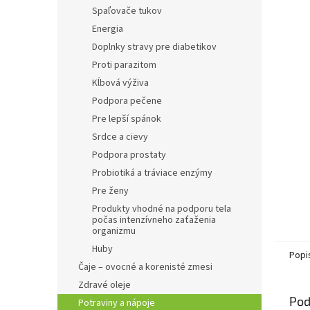
Spaľovače tukov
Energia
Doplnky stravy pre diabetikov
Proti parazitom
Kĺbová výživa
Podpora pečene
Pre lepší spánok
Srdce a cievy
Podpora prostaty
Probiotiká a tráviace enzýmy
Pre ženy
Produkty vhodné na podporu tela
počas intenzívneho zaťaženia
organizmu
Huby
Popi
Čaje – ovocné a korenisté zmesi
Zdravé oleje
Pod
Potraviny a nápoje