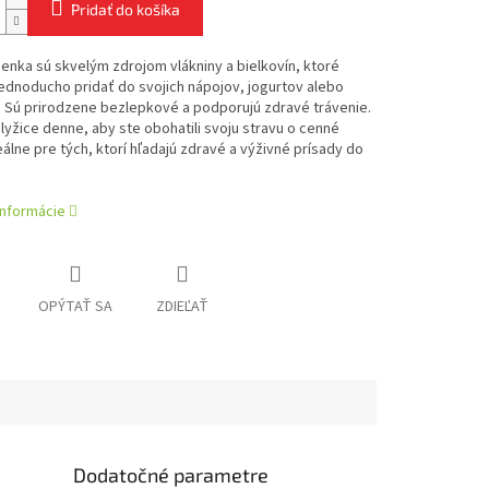
Pridať do košíka
enka sú skvelým zdrojom vlákniny a bielkovín, ktoré
ednoducho pridať do svojich nápojov, jogurtov alebo
 Sú prirodzene bezlepkové a podporujú zdravé trávenie.
 lyžice denne, aby ste obohatili svoju stravu o cenné
deálne pre tých, ktorí hľadajú zdravé a výživné prísady do
informácie
OPÝTAŤ SA
ZDIEĽAŤ
Dodatočné parametre