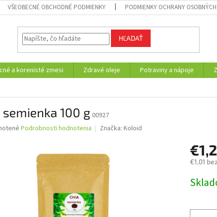
VŠEOBECNÉ OBCHODNÉ PODMIENKY
PODMIENKY OCHRANY OSOBNÝCH
HĽADAŤ
cné a korenisté zmesi
Zdravé oleje
Potraviny a nápoje
 semienka 100 g
00927
né
notené
Podrobnosti hodnotenia
Značka:
Koloid
nie
€1,
u
€1,01 be
Jednotk
Skla
cena:
iek.