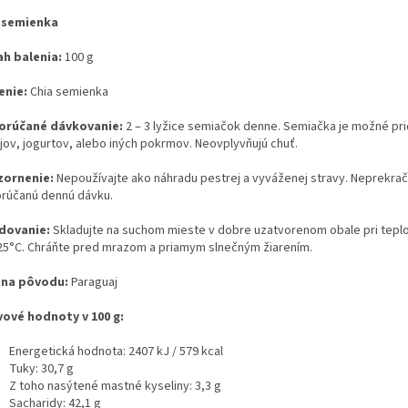
 semienka
h balenia:
100 g
enie:
Chia semienka
rúčané dávkovanie:
2 – 3 lyžice semiačok denne. Semiačka je možné pr
jov, jogurtov, alebo iných pokrmov. Neovplyvňujú chuť.
ornenie:
Nepoužívajte ako náhradu pestrej a vyváženej stravy. Neprekrač
rúčanú dennú dávku.
dovanie:
Skladujte na suchom mieste v dobre uzatvorenom obale pri tepl
25°C. Chráňte pred mrazom a priamym slnečným žiarením.
ina pôvodu:
Paraguaj
vové hodnoty v 100 g:
Energetická hodnota: 2407 kJ / 579 kcal
Tuky: 30,7 g
Z toho nasýtené mastné kyseliny: 3,3 g
Sacharidy: 42,1 g