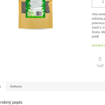
Chia semi
môžete j
pokrmov.
Stačí 2–3
živiny. I
jedál.
Detailné 
TLAČ
s
Diskusia
robný popis