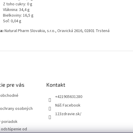
Z toho cukry: 0 g
Vláknina: 34,4 g
Bielkoviny: 16,5 g
Soľ: 0,04 g
a:
Natural Pharm Slovakia, s.r.o., Oravická 2616, 02801 Trstená
ie pre vás
Kontakt
 obchodné
+421905631280
Náš Facebook
ochrany osobných
123zdravie.sk/
 poriadok
a odstúpenie od