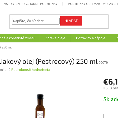
VŠEOBECNÉ OBCHODNÉ PODMIENKY
PODMIENKY OCHRANY OSOBNÝCH
HĽADAŤ
cné a korenisté zmesi
Zdravé oleje
Potraviny a nápoje
) 250 ml
iakový olej (Pestrecový) 250 ml
00079
né
notené
Podrobnosti hodnotenia
nie
€6,
u
€5,13 be
Jednotk
Skla
cena:
iek.