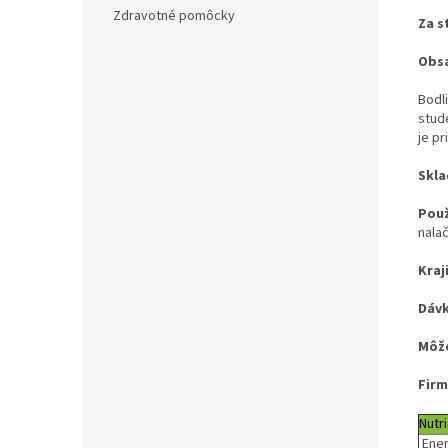
Zdravotné pomôcky
Za s
Obsa
Bodl
stud
je pr
Skla
Použ
nala
Kraj
Dávk
Môže
Firm
Nutr
Ener