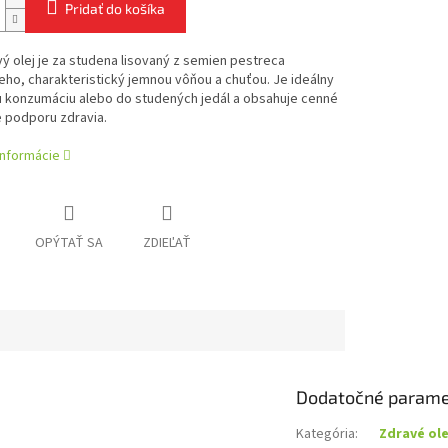
Pridať do košíka
ý olej je za studena lisovaný z semien pestreca
ho, charakteristický jemnou vôňou a chuťou. Je ideálny
u konzumáciu alebo do studených jedál a obsahuje cenné
e podporu zdravia.
informácie
OPÝTAŤ SA
ZDIEĽAŤ
Dodatočné parame
Kategória
:
Zdravé ole