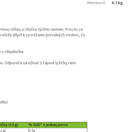
Hmotnosť
:
0.7 kg
jemnou vôňou a chuťou týchto semien. Proces za
ch môže dôjsť k vyzrážaniu prírodných voskov, čo
 v chladničke.
u. Odporúča sa užívať 2 čajové lyžičky ráno
dle).
žičky (12 g)
% DDD* v jednej porcii
kcal
5 %