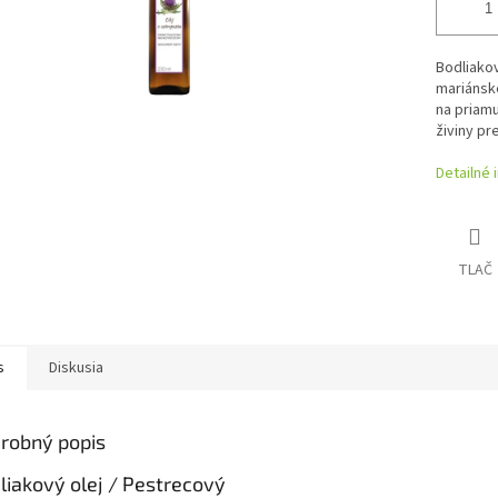
Bodliakov
mariánske
na priam
živiny pr
Detailné 
TLAČ
s
Diskusia
robný popis
liakový olej / Pestrecový