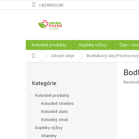
Prejsť
+421905631280
na
obsah
Koloidné produkty
Doplnky výživy
Čaje – ovo
Domov
Zdravé oleje
Bodliakový olej (Pestrecový
B
Bodl
o
Preskočiť
č
Priemer
Neohod
Kategórie
kategórie
n
hodnote
ý
produkt
Koloidné produkty
p
je
Koloidné striebro
0,0
a
z
Koloidné zlato
n
5
e
Koloidný zinok
hviezdič
l
Doplnky výživy
Vitamíny