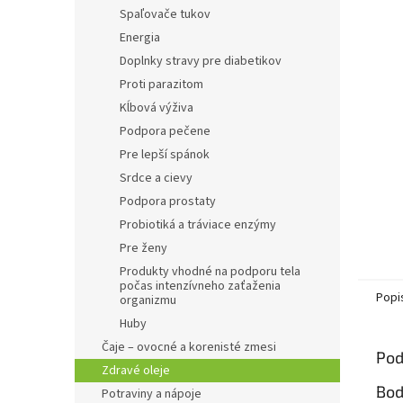
Spaľovače tukov
Energia
Doplnky stravy pre diabetikov
Proti parazitom
Kĺbová výživa
Podpora pečene
Pre lepší spánok
Srdce a cievy
Podpora prostaty
Probiotiká a tráviace enzýmy
Pre ženy
Produkty vhodné na podporu tela
počas intenzívneho zaťaženia
Popi
organizmu
Huby
Čaje – ovocné a korenisté zmesi
Pod
Zdravé oleje
Bod
Potraviny a nápoje