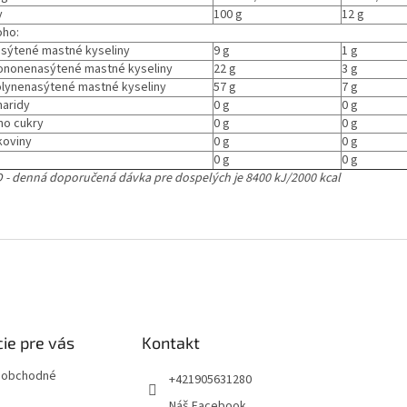
y
100 g
12 g
ho:
tené mastné kyseliny
9 g
1 g
onenasýtené mastné kyseliny
22 g
3 g
nenasýtené mastné kyseliny
57 g
7 g
aridy
0 g
0 g
ho cukry
0 g
0 g
koviny
0 g
0 g
0 g
0 g
 - denná doporučená dávka pre dospelých je 8400 kJ/2000 kcal
ie pre vás
Kontakt
 obchodné
+421905631280
Náš Facebook