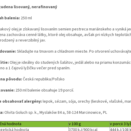
tudena lisovaný, nerafinovaný
h balenia:
250 ml
iakový olej je získavaný lisovaním semien pestreca mariánskeho a vyniká 
ena zachováva cenné látky, ktoré olej obsahuje, avšak pri nízkych teplotá
irodzený a reverzibilný jav.
dovanie:
Skladujte na tmavom a chladnom mieste. Po otvorení uchovávajte
itie:
Olej je ideálny do studených šalátov, jedál alebo na priamu konzumáci
čno a 1 čajovú lyžičku večer pred spaním.
ina pôvodu:
Česká republika/Poľsko
ovanie:
250 ml balenie obsahuje 19 porcií.
 obsahovať alergény:
lepok, sézam, sója, orechy (lieskové, vlašské, man
a:
Olvita Goluch sp. k., Myslaków 84 a, 58-124 Marcinowice, PL
ičná hodnota
v 100 g
v porcii 3 ly
getická hodnota
3700 kJ/900 kcal
444 kJ/108 