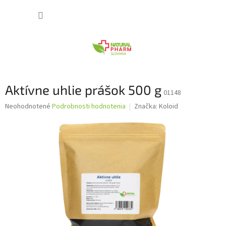
Prejsť
NÁKUP
na
obsah
KOŠÍK
Aktívne uhlie prášok 500 g
01148
Priemerné
Neohodnotené
Podrobnosti hodnotenia
Značka:
Koloid
hodnotenie
produktu
je
0,0
z
5
hviezdičiek.