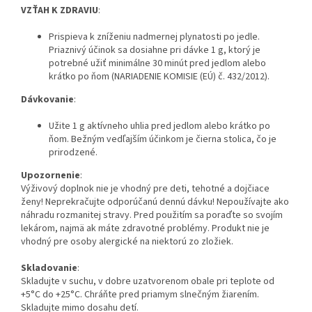
VZŤAH K ZDRAVIU
:
Prispieva k zníženiu nadmernej plynatosti po jedle.
Priaznivý účinok sa dosiahne pri dávke 1 g, ktorý je
potrebné užiť minimálne 30 minút pred jedlom alebo
krátko po ňom (NARIADENIE KOMISIE (EÚ) č. 432/2012).
Dávkovanie
:
Užite 1 g aktívneho uhlia pred jedlom alebo krátko po
ňom. Bežným vedľajším účinkom je čierna stolica, čo je
prirodzené.
Upozornenie
:
Výživový doplnok nie je vhodný pre deti, tehotné a dojčiace
ženy! Neprekračujte odporúčanú dennú dávku! Nepoužívajte ako
náhradu rozmanitej stravy. Pred použitím sa poraďte so svojím
lekárom, najmä ak máte zdravotné problémy. Produkt nie je
vhodný pre osoby alergické na niektorú zo zložiek.
Skladovanie
:
Skladujte v suchu, v dobre uzatvorenom obale pri teplote od
+5°C do +25°C. Chráňte pred priamym slnečným žiarením.
Skladujte mimo dosahu detí.