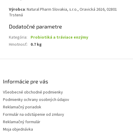
Výrobca
: Natural Pharm Slovakia, s.r.o., Oravická 2616, 02801
Trstená
Dodatočné parametre
Kategória
:
Probiotiká a tráviace enzýmy
Hmotnosť
:
0.7 kg
Z
á
p
ä
Informácie pre vás
t
Všeobecné obchodné podmienky
i
Podmienky ochrany osobných údajov
e
Reklamačný poriadok
Formulár na odstúpenie od zmluvy
Reklamačný formulár
Moja objednávka