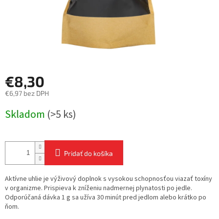
€8,30
€6,97 bez DPH
Jednotková
Skladom
(>5 ks)
cena:
Pridať do košíka
Aktívne uhlie je výživový doplnok s vysokou schopnosťou viazať toxíny
v organizme. Prispieva k zníženiu nadmernej plynatosti po jedle.
Odporúčaná dávka 1 g sa užíva 30 minút pred jedlom alebo krátko po
ňom.